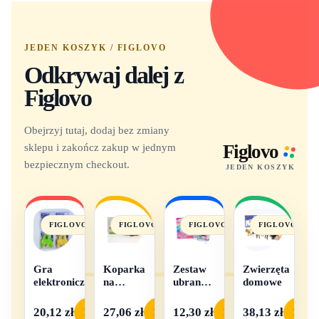
JEDEN KOSZYK / FIGLOVO
Odkrywaj dalej z
Figlovo
Obejrzyj tutaj, dodaj bez zmiany
sklepu i zakończ zakup w jednym
Figlovo
bezpiecznym checkout.
JEDEN KOSZYK
FIGLOVO
FIGLOVO
FIGLOVO
FIGLOVO
Gra
Koparka
Zestaw
Zwierzęta
elektroniczna
na
ubranek
domowe
baterie
dla lalek
- 1
20,12 zł
27,06 zł
12,30 zł
38,13 zł
Podgląd
Podgląd
Podgląd
Podgl