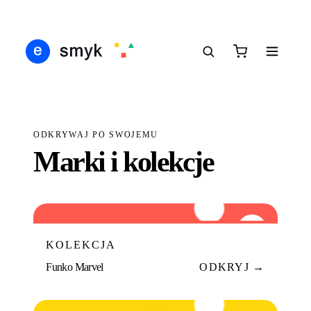
IŚ
DARMOWA DOSTAWA OD 199 ZŁ
POLSCY I EUROPEJSCY DYSTRYBUTORZY
1
●
●
●
ODKRYWAJ PO SWOJEMU
Marki i kolekcje
FM
01
KOLEKCJA
Funko Marvel
ODKRYJ →
FD