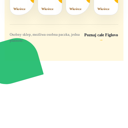
komplet,
mix
Wkrótce
Wkrótce
Wkrótce
Wkrótce
wzorów
Osobny sklep, możliwa osobna paczka, jedna
Poznaj całe Figlovo
→
płatność.
Zabawki, figurki i kolekcjonerskie hity z
e
smyk
ulubionych światów. Jeden sklep, przejrzyste
zasady dostawy i produkty od polskich oraz
europejskich dystrybutorów.