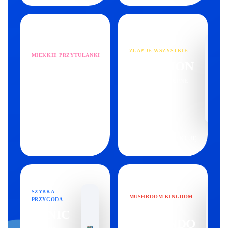
ZŁAP JE WSZYSTKIE
MIĘKKIE PRZYTULANKI
POKEMON
SQUISHMALLOWS
ZOBACZ DOSTĘPNE
ZOBACZ DOSTĘPNE PRODUKTY
PRODUKTY
→
ZOBACZ KOLEKCJĘ
ZOBACZ KOLEKCJĘ
SZYBKA
MUSHROOM KINGDOM
PRZYGODA
MARIO
SONIC
NINTENDO