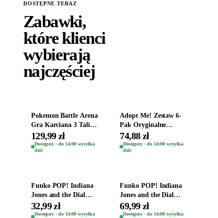
DOSTĘPNE TERAZ
Wszystkie zabawki
→
Zabawki,
które klienci
wybierają
najczęściej
Dodaj do koszyka
Dodaj do koszyka
Pokemon Battle Arena
Adopt Me! Zestaw 6-
Gra Karciana 3 Talie
Pak Oryginalne
Oryginal
Figurki Roblox
129,99 zł
74,88 zł
Zwierzęta Tropical
Dostępny · do 14:00 wysyłka
Dostępny · do 14:00 wysyłka
dziś
dziś
Time
Dodaj do koszyka
Dodaj do koszyka
Funko POP! Indiana
Funko POP! Indiana
Jones and the Dial
Jones and the Dial
Destiny Bobble-Head
Destiny Bobble-Head
32,99 zł
69,99 zł
Helena Shaw 1386
Teddy Kumar 1388
Dostępny · do 14:00 wysyłka
Dostępny · do 14:00 wysyłka