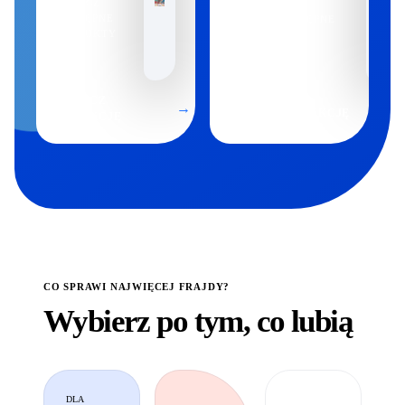
ZOBACZ
DOSTĘPNE
ZOBACZ DOSTĘPNE
PRODUKTY
PRODUKTY
ZOBACZ
→
ZOBACZ KOLEKCJĘ
KOLEKCJĘ
CO SPRAWI NAJWIĘCEJ FRAJDY?
Wybierz po tym, co lubią
DLA