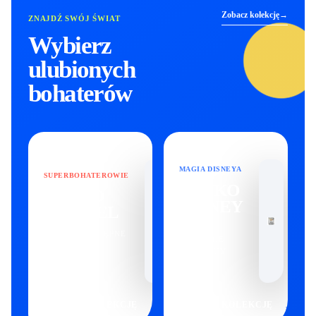
Zobacz kolekcję
→
ZNAJDŹ SWÓJ ŚWIAT
Wybierz
ulubionych
bohaterów
MAGIA DISNEYA
SUPERBOHATEROWIE
FUNKO
FUNKO
DISNEY
MARVEL
ZOBACZ
ZOBACZ DOSTĘPNE
DOSTĘPNE
PRODUKTY
PRODUKTY
→
→
ZOBACZ KOLEKCJĘ
ZOBACZ KOLEKCJĘ