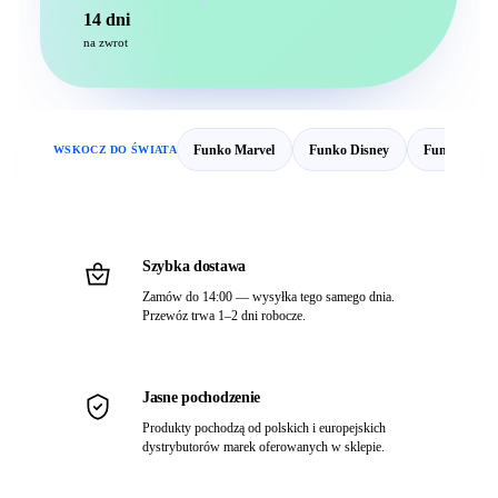
14 dni
na zwrot
WSKOCZ DO ŚWIATA
Funko Marvel
Funko Disney
Funko DC C
Szybka dostawa
Zamów do 14:00 — wysyłka tego samego dnia.
Przewóz trwa 1–2 dni robocze.
Jasne pochodzenie
Produkty pochodzą od polskich i europejskich
dystrybutorów marek oferowanych w sklepie.