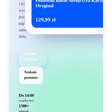
Pokemon Battle Arena Gra Karciana 3
14:00
Oryginal
wysyłamy
jeszcze
129,99 zł
Zoba
tego
samego
dnia.
Wybierz
→
zabawkę
Szukam
prezentu
Do 14:00
wysyłka dziś
1500+
zabawek