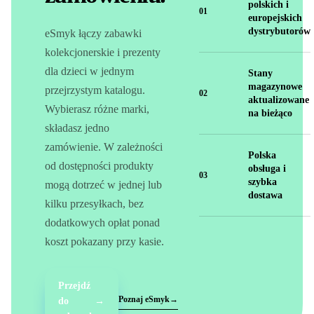
polskich i
01
europejskich
dystrybutorów
eSmyk łączy zabawki
kolekcjonerskie i prezenty
dla dzieci w jednym
Stany
magazynowe
przejrzystym katalogu.
02
aktualizowane
Wybierasz różne marki,
na bieżąco
składasz jedno
zamówienie. W zależności
Polska
od dostępności produkty
obsługa i
03
szybka
mogą dotrzeć w jednej lub
dostawa
kilku przesyłkach, bez
dodatkowych opłat ponad
koszt pokazany przy kasie.
Przejdź
Poznaj eSmyk
→
do
→