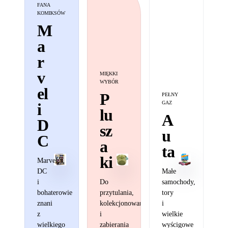
FANA
KOMIKSÓW
M
a
r
v
MIĘKKI
WYBÓR
el
P
PEŁNY
GAZ
i
lu
A
D
sz
u
C
a
ta
ki
Marvel,
DC
Małe
i
Do
samochody,
bohaterowie
przytulania,
tory
znani
kolekcjonowania
i
z
i
wielkie
wielkiego
zabierania
wyścigowe