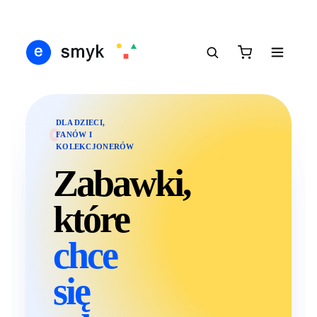
DARMOWA DOSTAWA OD 199 ZŁ
POLSCY I EUROPEJSCY DYSTRYBUTORZY
14 D
●
●
DLA DZIECI,
FANÓW I
KOLEKCJONERÓW
Zabawki,
które
Wysyłka
dziś
chce
się