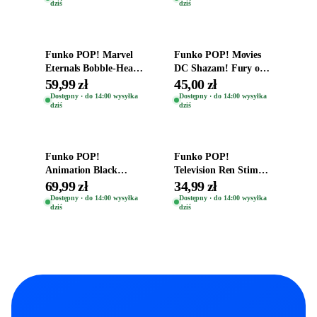
dziś
dziś
Dodaj do koszyka
Dodaj do koszyka
Funko POP! Marvel
Funko POP! Movies
Eternals Bobble-Head
DC Shazam! Fury of
Oryginalna Figurka
the Gods Vinyl Figure
59,99 zł
45,00 zł
Kro 737
Eugene 1281
Dostępny · do 14:00 wysyłka
Dostępny · do 14:00 wysyłka
dziś
dziś
Dodaj do koszyka
Dodaj do koszyka
Funko POP!
Funko POP!
Animation Black
Television Ren Stimpy
Clover Vinyl Figure
Space Madness Ren
69,99 zł
34,99 zł
Oryginalna Figurka
(Special Edition) 1532
Dostępny · do 14:00 wysyłka
Dostępny · do 14:00 wysyłka
dziś
dziś
Yuno 1101