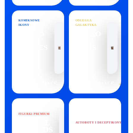
KOMIKSOWE
ODLEGŁA
IKONY
GALAKTYKA
FUNKO
FUNKO
DC
STAR
COMICS
WARS
ZOBACZ
ZOBACZ
DOSTĘPNE
DOSTĘPNE
PRODUKTY
PRODUKTY
→
→
ZOBACZ KOLEKCJĘ
ZOBACZ KOLEKCJĘ
FIGURKI PREMIUM
MARVEL
AUTOBOTY I DECEPTIKONY
LEGENDS
TRANSFORMER