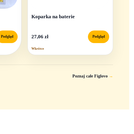
Koparka na baterie
27,06 zł
Podgląd
Podgląd
Wkrótce
Poznaj całe Figlovo
→