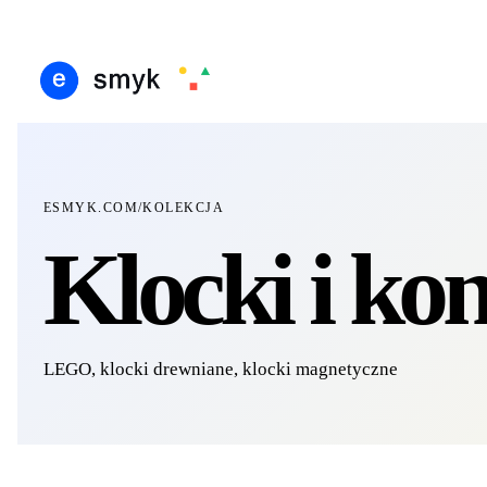
IŚ
DARMOWA DOSTAWA OD 199 ZŁ
POLSCY I EUROPEJSCY DYSTRYBUTORZY
1
●
●
●
ESMYK.COM
/
KOLEKCJA
Klocki i ko
LEGO, klocki drewniane, klocki magnetyczne
DOSTĘPNE TERAZ