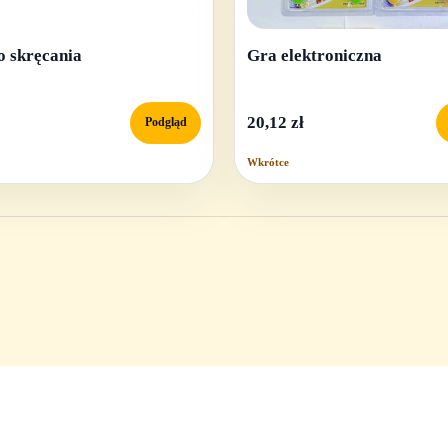
o skręcania
Gra elektroniczna
20,12 zł
Podgląd
Wkrótce