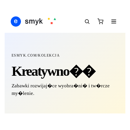
IŚ
DARMOWA DOSTAWA OD 199 ZŁ
POLSCY I EUROPEJSCY DYSTRYBUTORZY
1
●
●
●
ESMYK.COM
/
KOLEKCJA
Kreatywno��
Zabawki rozwijaj�ce wyobra�ni� i tw�rcze
my�lenie.
DOSTĘPNE TERAZ