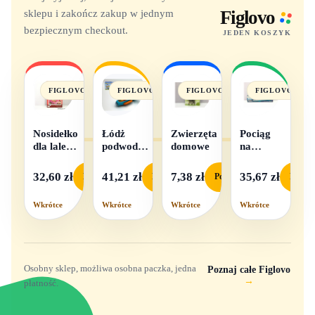
sklepu i zakończ zakup w jednym
Figlovo
bezpiecznym checkout.
JEDEN KOSZYK
FIGLOVO
FIGLOVO
FIGLOVO
FIGLOVO
Nosidełko
Łódż
Zwierzęta
Pociąg
dla lalek
podwodna
domowe
na
w
na baterie
baterie
pudełku
światło i
32,60 zł
41,21 zł
7,38 zł
35,67 zł
Podgląd
Podgląd
Podgląd
Podgl
dźwięk
Wkrótce
Wkrótce
Wkrótce
Wkrótce
Osobny sklep, możliwa osobna paczka, jedna
Poznaj całe Figlovo
→
płatność.