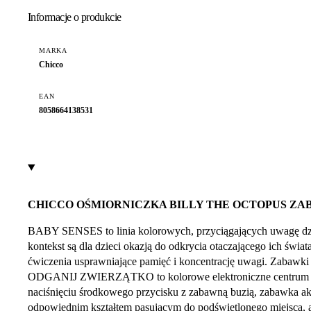
Informacje o produkcie
MARKA
Chicco
EAN
8058664138531
CHICCO OŚMIORNICZKA BILLY THE OCTOPUS ZA
BABY SENSES to linia kolorowych, przyciągających uwagę dzi
kontekst są dla dzieci okazją do odkrycia otaczającego ich świ
ćwiczenia usprawniające pamięć i koncentrację uwagi. Zabaw
ODGANIJ ZWIERZĄTKO to kolorowe elektroniczne centrum aktywn
naciśnięciu środkowego przycisku z zabawną buzią, zabawka akty
odpowiednim kształtem pasującym do podświetlonego miejsca, 