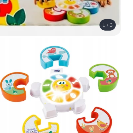
1
/
3