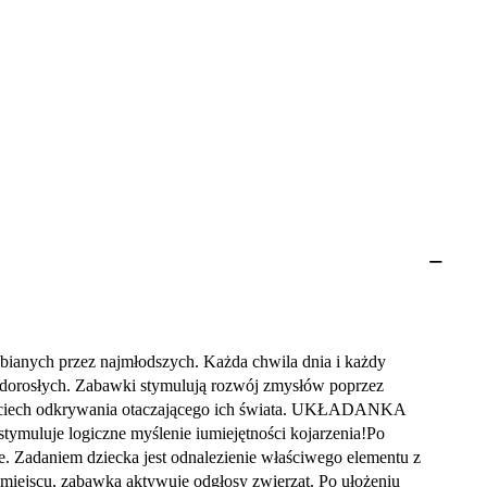
ianych przez najmłodszych. Każda chwila dnia i każdy
ie dorosłych. Zabawki stymulują rozwój zmysłów poprzez
 pociech odkrywania otaczającego ich świata. UKŁADANKA
muluje logiczne myślenie iumiejętności kojarzenia!Po
e. Zadaniem dziecka jest odnalezienie właściwego elementu z
iejscu, zabawka aktywuje odgłosy zwierząt. Po ułożeniu