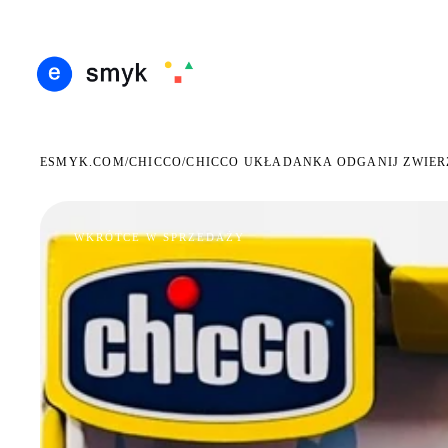
ARMOWA DOSTAWA OD 199 ZŁ
POLSCY I EUROPEJSCY DYSTRYBUTORZY
14 DN
●
●
ESMYK.COM
CHICCO
/
/
CHICCO UKŁADANKA ODGANIJ ZWIER
WKRÓTCE W SPRZEDAŻY