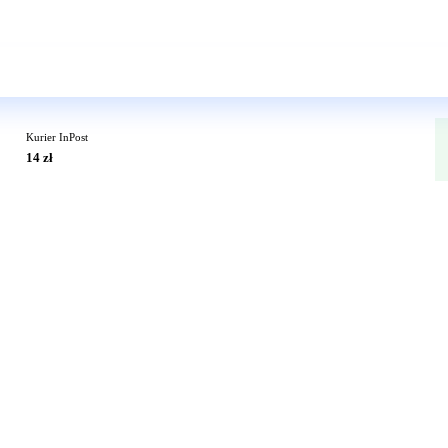
Wkrótce w sprzedaży
Kurier InPost
14 zł