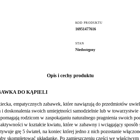
KOD PRODUKTU
16951477616
STAN
Niedostępny
Opis i cechy produktu
BAWKA DO KĄPIELI
ecka, empatycznych zabawek, które nawiązują do przedmiotów uwielb
ata i doskonalenia swoich umiejętności samodzielnie lub w towarzystw
ki pomagają rodzicom w zaspokajaniu naturalnego pragnienia swoich
ości w kształcie kwiatu, które w zabawny i wciągający sposób sty
wuje grę 5 świateł, na koniec której jedno z nich pozostanie włączon
aby skompletować układankę. Po zamieszczeniu części we właściwym m