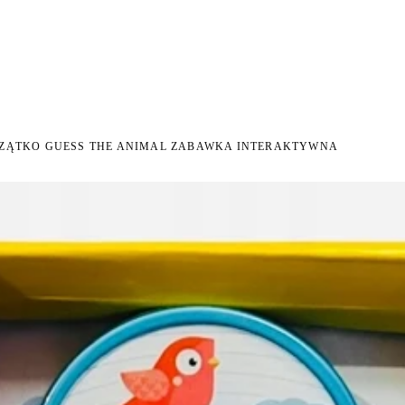
I NA ZWROT
ZAMÓW DO 14:00 — WYSYŁKA DZIŚ
DARMOWA DOSTAWA OD 199 
●
●
ZĄTKO GUESS THE ANIMAL ZABAWKA INTERAKTYWNA