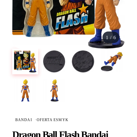
1
/
6
BANDAI
·
OFERTA ESMYK
Dragon Ball Flash Bandai