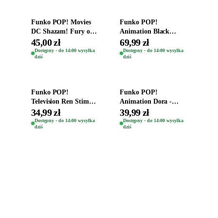
Funko POP! Movies
Funko POP!
DC Shazam! Fury of
Animation Black
the Gods Vinyl Figure
Clover Vinyl Figure
45,00 zł
69,99 zł
Eugene 1281
Oryginalna Figurka
Dostępny · do 14:00 wysyłka
Dostępny · do 14:00 wysyłka
dziś
dziś
Yuno 1101
Dodaj do koszyka
Dodaj do koszyka
Funko POP!
Funko POP!
Television Ren Stimpy
Animation Dora -
Space Madness Ren
Vinyl Figure
34,99 zł
39,99 zł
(Special Edition) 1532
Oryginalna Figurka
Dostępny · do 14:00 wysyłka
Dostępny · do 14:00 wysyłka
dziś
dziś
Dora 2003
Zabawki, figurki i kolekcjonerskie hity z