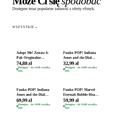
Może Ci się
spodobać
Dostępne teraz popularne zabawki z oferty eSmyk.
WSZYSTKIE
→
Dodaj do koszyka
Dodaj do koszyka
Adopt Me! Zestaw 6-
Funko POP! Indiana
Pak Oryginalne
Jones and the Dial
Figurki Roblox
Destiny Bobble-Head
74,88 zł
32,99 zł
Zwierzęta Tropical
Helena Shaw 1386
Dostępny · do 14:00 wysyłka
Dostępny · do 14:00 wysyłka
dziś
dziś
Time
Dodaj do koszyka
Dodaj do koszyka
Funko POP! Indiana
Funko POP! Marvel
Jones and the Dial
Eternals Bobble-Head
Destiny Bobble-Head
Oryginalna Figurka
69,99 zł
59,99 zł
Teddy Kumar 1388
Kro 737
Dostępny · do 14:00 wysyłka
Dostępny · do 14:00 wysyłka
dziś
dziś
Dodaj do koszyka
Dodaj do koszyka