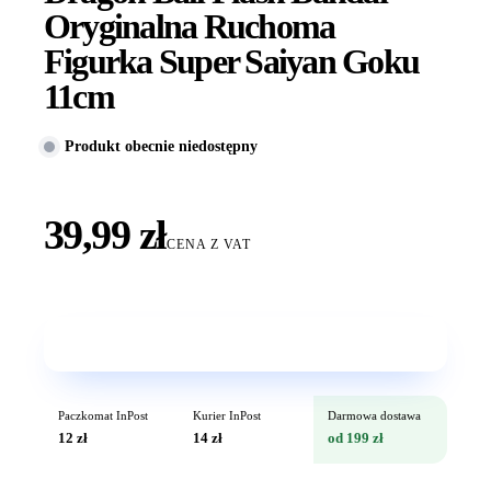
Oryginalna Ruchoma
Figurka Super Saiyan Goku
11cm
Produkt obecnie niedostępny
39,99 zł
CENA Z VAT
Wkrótce w sprzedaży
Paczkomat InPost
Kurier InPost
Darmowa dostawa
12 zł
14 zł
od 199 zł