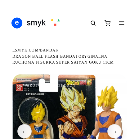
Ś
DARMOWA DOSTAWA OD 199 ZŁ
POLSCY I EUROPEJSCY DYSTRYBUTORZY
14
●
●
●
ESMYK.COM
BANDAI
/
/
DRAGON BALL FLASH BANDAI ORYGINALNA
RUCHOMA FIGURKA SUPER SAIYAN GOKU 11CM
WKRÓTCE W SPRZEDAŻY
←
→