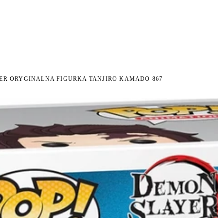
I NA ZWROT
ZAMÓW DO 14:00 — WYSYŁKA DZIŚ
DARMOWA DOSTAWA OD 199 
●
●
ER ORYGINALNA FIGURKA TANJIRO KAMADO 867