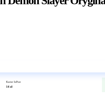
 Demon Slayer Oryginal
Wkrótce w sprzedaży
Kurier InPost
14 zł