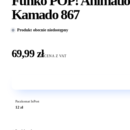
Funko POP! Animation
Kamado 867
Produkt obecnie niedostępny
69,99 zł
CENA Z VAT
Paczkomat InPost
12 zł