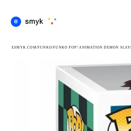
ARMOWA DOSTAWA OD 199 ZŁ
POLSCY I EUROPEJSCY DYSTRYBUTORZY
14 DN
●
●
ESMYK.COM
FUNKO
/
/
FUNKO POP! ANIMATION DEMON SLAY
WKRÓTCE W SPRZEDAŻY