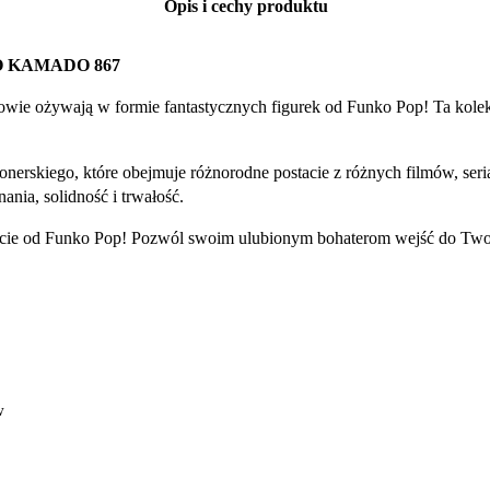
Opis i cechy produktu
O KAMADO 867
owie ożywają w formie fantastycznych figurek od Funko Pop! Ta kolek
onerskiego, które obejmuje różnorodne postacie z różnych filmów, se
nia, solidność i trwałość.
stacie od Funko Pop! Pozwól swoim ulubionym bohaterom wejść do Two
w