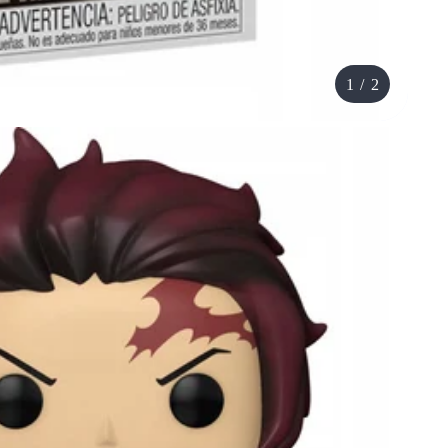
1
/
2