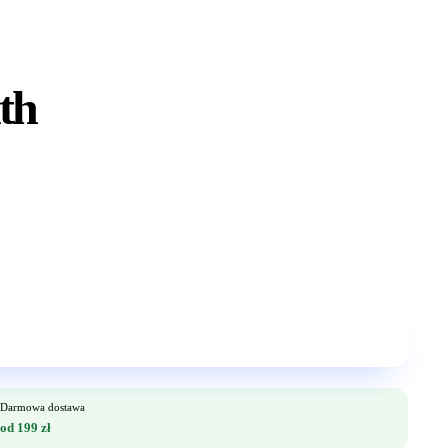
th
Darmowa dostawa
od 199 zł