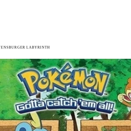
I NA ZWROT
ZAMÓW DO 14:00 — WYSYŁKA DZIŚ
DARMOWA DOSTAWA OD 199 
●
●
VENSBURGER LABYRINTH