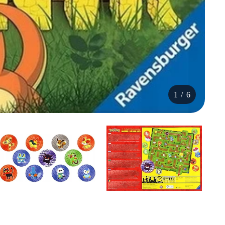
1
/
6