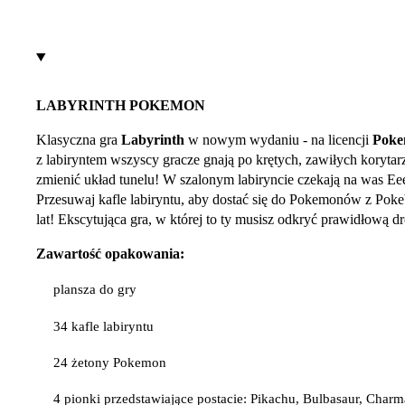
LABYRINTH POKEMON
Klasyczna gra
Labyrinth
w nowym wydaniu - na licencji
Pok
z labiryntem wszyscy gracze gnają po krętych, zawiłych korytar
zmienić układ tunelu! W szalonym labiryncie czekają na was E
Przesuwaj kafle labiryntu, aby dostać się do Pokemonów z Pokeb
lat! Ekscytująca gra, w której to ty musisz odkryć prawidłową d
Zawartość opakowania:
plansza do gry
34 kafle labiryntu
24 żetony Pokemon
4 pionki przedstawiające postacie: Pikachu, Bulbasaur, Charma