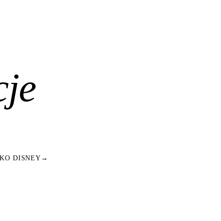
cje
KO DISNEY
→