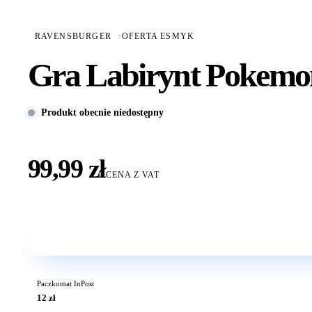
RAVENSBURGER
·
OFERTA ESMYK
Gra Labirynt Pokemo
Produkt obecnie niedostępny
99,99 zł
CENA Z VAT
Paczkomat InPost
12 zł