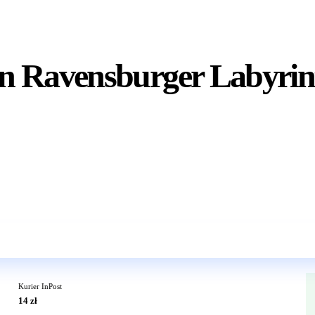
n Ravensburger Labyrin
Wkrótce w sprzedaży
Kurier InPost
14 zł