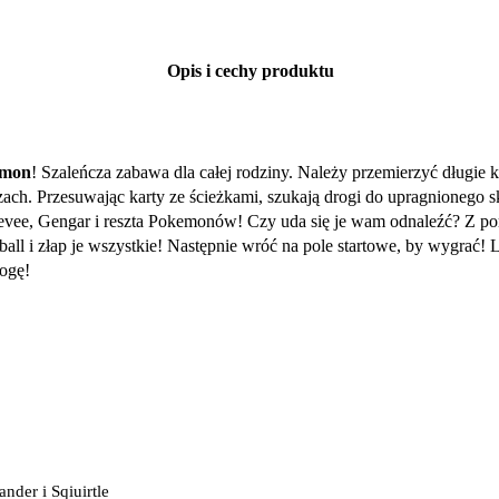
Opis i cechy produktu
emon
! Szaleńcza zabawa dla całej rodziny. Należy przemierzyć długie 
zach. Przesuwając karty ze ścieżkami, szukają drogi do upragnionego 
eevee, Gengar i reszta Pokemonów! Czy uda się je wam odnaleźć? Z po
all i złap je wszystkie! Następnie wróć na pole startowe, by wygrać! 
rogę!
nder i Sqiuirtle