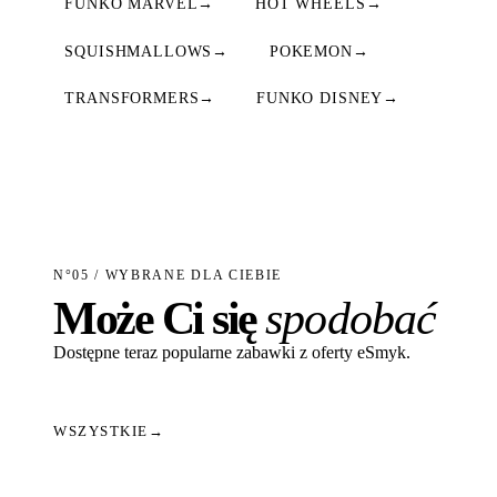
FUNKO MARVEL
→
HOT WHEELS
→
SQUISHMALLOWS
→
POKEMON
→
TRANSFORMERS
→
FUNKO DISNEY
→
N°05 / WYBRANE DLA CIEBIE
Może Ci się
spodobać
Dostępne teraz popularne zabawki z oferty eSmyk.
WSZYSTKIE
→
Dodaj do koszyka
Dodaj do koszyka