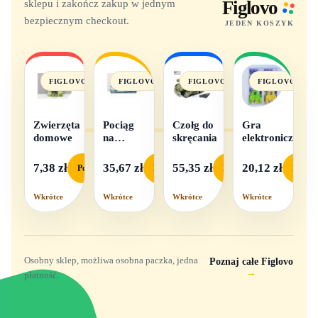
sklepu i zakończ zakup w jednym
Figlovo
bezpiecznym checkout.
JEDEN KOSZYK
FIGLOVO
FIGLOVO
FIGLOVO
FIGLOVO
Zwierzęta
Pociąg
Czołg do
Gra
domowe
na
skręcania
elektroniczna
baterie
światło i
7,38 zł
35,67 zł
55,35 zł
20,12 zł
Podgląd
Podgląd
Podgląd
Podgl
dźwięk
Wkrótce
Wkrótce
Wkrótce
Wkrótce
Osobny sklep, możliwa osobna paczka, jedna
Poznaj całe Figlovo
→
płatność.