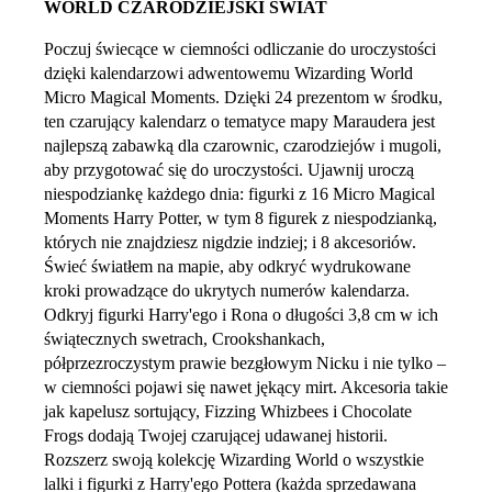
WORLD CZARODZIEJSKI ŚWIAT
Poczuj świecące w ciemności odliczanie do uroczystości
dzięki kalendarzowi adwentowemu Wizarding World
Micro Magical Moments. Dzięki 24 prezentom w środku,
ten czarujący kalendarz o tematyce mapy Maraudera jest
najlepszą zabawką dla czarownic, czarodziejów i mugoli,
aby przygotować się do uroczystości. Ujawnij uroczą
niespodziankę każdego dnia: figurki z 16 Micro Magical
Moments Harry Potter, w tym 8 figurek z niespodzianką,
których nie znajdziesz nigdzie indziej; i 8 akcesoriów.
Świeć światłem na mapie, aby odkryć wydrukowane
kroki prowadzące do ukrytych numerów kalendarza.
Odkryj figurki Harry'ego i Rona o długości 3,8 cm w ich
świątecznych swetrach, Crookshankach,
półprzezroczystym prawie bezgłowym Nicku i nie tylko –
w ciemności pojawi się nawet jękący mirt. Akcesoria takie
jak kapelusz sortujący, Fizzing Whizbees i Chocolate
Frogs dodają Twojej czarującej udawanej historii.
Rozszerz swoją kolekcję Wizarding World o wszystkie
lalki i figurki z Harry'ego Pottera (każda sprzedawana