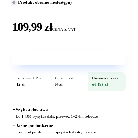
Produkt obecnie niedostępny
109,99 zł
CENA Z VAT
Wkrótce w sprzedaży
Paczkomat InPost
Kurier InPost
Darmowa dostawa
12 zł
14 zł
od 199 zł
✦
Szybka dostawa
Do 14:00 wysyłka dziś; przewóz 1–2 dni robocze
✦
Jasne pochodzenie
Towar od polskich i europejskich dystrybutorów