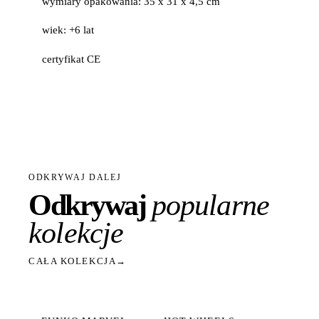
wymiary opakowania: 35 x 31 x 4,5 cm
wiek: +6 lat
certyfikat CE
ODKRYWAJ DALEJ
Odkrywaj
popularne
kolekcje
CAŁA KOLEKCJA
→