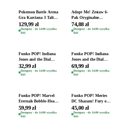
Pokemon Battle Arena
Adopt Me! Zestaw 6-
Gra Karciana 3 Talie
Pak Oryginalne
Oryginal
Figurki Roblox
129,99 zł
74,88 zł
Zwierzęta Tropical
Dostępny · do 14:00 wysyłka
Dostępny · do 14:00 wysyłka
dziś
dziś
Time
Dodaj do koszyka
Dodaj do koszyka
Funko POP! Indiana
Funko POP! Indiana
Jones and the Dial
Jones and the Dial
Destiny Bobble-Head
Destiny Bobble-Head
32,99 zł
69,99 zł
Helena Shaw 1386
Teddy Kumar 1388
Dostępny · do 14:00 wysyłka
Dostępny · do 14:00 wysyłka
dziś
dziś
Dodaj do koszyka
Dodaj do koszyka
Funko POP! Marvel
Funko POP! Movies
Eternals Bobble-Head
DC Shazam! Fury of
Oryginalna Figurka
the Gods Vinyl Figure
59,99 zł
45,00 zł
Kro 737
Eugene 1281
Dostępny · do 14:00 wysyłka
Dostępny · do 14:00 wysyłka
dziś
dziś
Dodaj do koszyka
Dodaj do koszyka