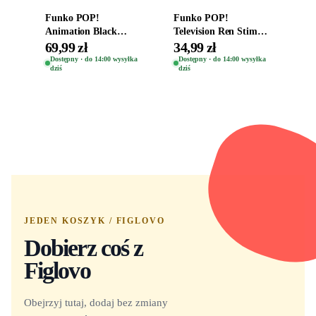
Funko POP!
Funko POP!
Animation Black
Television Ren Stimpy
Clover Vinyl Figure
Space Madness Ren
69,99 zł
34,99 zł
Oryginalna Figurka
(Special Edition) 1532
Dostępny · do 14:00 wysyłka
Dostępny · do 14:00 wysyłka
dziś
dziś
Yuno 1101
JEDEN KOSZYK / FIGLOVO
Dobierz coś z
Figlovo
Obejrzyj tutaj, dodaj bez zmiany