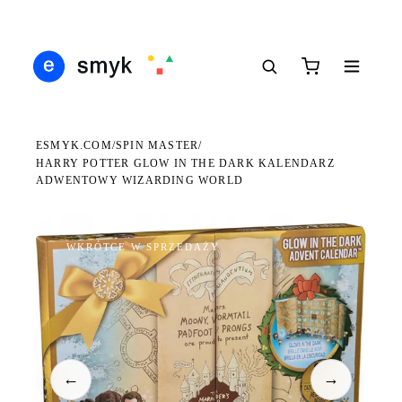
DARMOWA DOSTAWA OD 199 ZŁ
POLSCY I EUROPEJSCY DYSTRYBUTORZY
14 
●
●
●
ESMYK.COM
SPIN MASTER
/
/
HARRY POTTER GLOW IN THE DARK KALENDARZ
ADWENTOWY WIZARDING WORLD
WKRÓTCE W SPRZEDAŻY
←
→