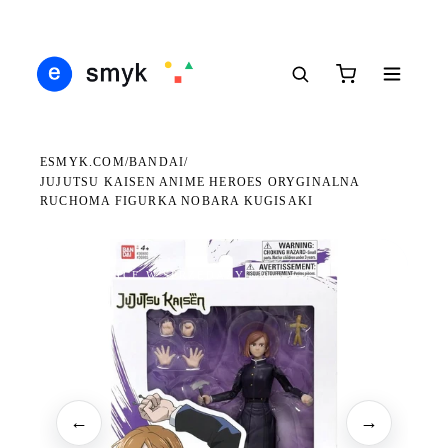
DARMOWA DOSTAWA OD 199 ZŁ
POLSCY I EUROPEJSCY DYSTRYBUTORZY
14 
●
●
●
ESMYK.COM
BANDAI
/
/
JUJUTSU KAISEN ANIME HEROES ORYGINALNA
RUCHOMA FIGURKA NOBARA KUGISAKI
WKRÓTCE W SPRZEDAŻY
←
→