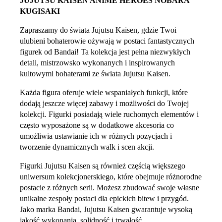
JUJUTSU KAISEN ANIME HEROES NOBARA
KUGISAKI
Zapraszamy do świata Jujutsu Kaisen, gdzie Twoi
ulubieni bohaterowie ożywają w postaci fantastycznych
figurek od Bandai! Ta kolekcja jest pełna niezwykłych
detali, mistrzowsko wykonanych i inspirowanych
kultowymi bohaterami ze świata Jujutsu Kaisen.
Każda figura oferuje wiele wspaniałych funkcji, które
dodają jeszcze więcej zabawy i możliwości do Twojej
kolekcji. Figurki posiadają wiele ruchomych elementów i
często wyposażone są w dodatkowe akcesoria co
umożliwia ustawianie ich w różnych pozycjach i
tworzenie dynamicznych walk i scen akcji.
Figurki Jujutsu Kaisen są również częścią większego
uniwersum kolekcjonerskiego, które obejmuje różnorodne
postacie z różnych serii. Możesz zbudować swoje własne
unikalne zespoły postaci dla epickich bitew i przygód.
Jako marka Bandai, Jujutsu Kaisen gwarantuje wysoką
jakość wykonania, solidność i trwałość.