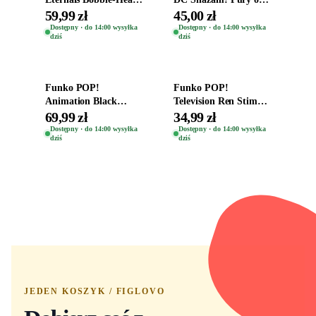
Oryginalna Figurka
the Gods Vinyl Figure
59,99 zł
45,00 zł
Kro 737
Eugene 1281
Dostępny · do 14:00 wysyłka
Dostępny · do 14:00 wysyłka
dziś
dziś
Dodaj do koszyka
Dodaj do koszyka
Funko POP!
Funko POP!
Animation Black
Television Ren Stimpy
Clover Vinyl Figure
Space Madness Ren
69,99 zł
34,99 zł
Oryginalna Figurka
(Special Edition) 1532
Dostępny · do 14:00 wysyłka
Dostępny · do 14:00 wysyłka
dziś
dziś
Yuno 1101
JEDEN KOSZYK / FIGLOVO