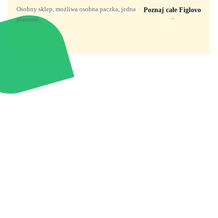
Osobny sklep, możliwa osobna paczka, jedna
Poznaj całe Figlovo
→
płatność.
Zabawki, figurki i kolekcjonerskie hity z
e
smyk
ulubionych światów. Jeden sklep, przejrzyste
zasady dostawy i produkty od polskich oraz
europejskich dystrybutorów.
Popularne marki
Pomoc
Zakupy
Funko Marvel
Kontakt
Mój koszyk
Funko Disney
Dostawa
Wyszukiwarka