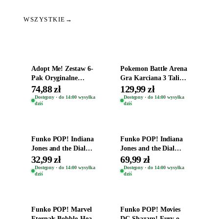
WSZYSTKIE
→
Dodaj do koszyka
Dodaj do koszyka
Adopt Me! Zestaw 6-
Pokemon Battle Arena
Pak Oryginalne
Gra Karciana 3 Talie
Figurki Roblox
Oryginal
74,88 zł
129,99 zł
Zwierzęta Tropical
Dostępny · do 14:00 wysyłka
Dostępny · do 14:00 wysyłka
dziś
dziś
Time
Dodaj do koszyka
Dodaj do koszyka
Funko POP! Indiana
Funko POP! Indiana
Jones and the Dial
Jones and the Dial
Destiny Bobble-Head
Destiny Bobble-Head
32,99 zł
69,99 zł
Helena Shaw 1386
Teddy Kumar 1388
Dostępny · do 14:00 wysyłka
Dostępny · do 14:00 wysyłka
dziś
dziś
Dodaj do koszyka
Dodaj do koszyka
Funko POP! Marvel
Funko POP! Movies
Eternals Bobble-Head
DC Shazam! Fury of