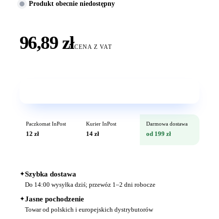
Produkt obecnie niedostępny
96,89 zł
CENA Z VAT
Wkrótce w sprzedaży
Paczkomat InPost
Kurier InPost
Darmowa dostawa
12 zł
14 zł
od 199 zł
✦
Szybka dostawa
Do 14:00 wysyłka dziś; przewóz 1–2 dni robocze
✦
Jasne pochodzenie
Towar od polskich i europejskich dystrybutorów