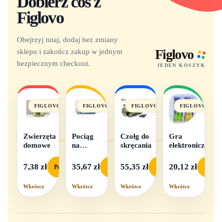
Dobierz coś z
Figlovo
Obejrzyj tutaj, dodaj bez zmiany
sklepu i zakończ zakup w jednym
Figlovo
bezpiecznym checkout.
JEDEN KOSZYK
FIGLOVO
FIGLOVO
FIGLOVO
FIGLOVO
Zwierzęta
Pociąg
Czołg do
Gra
domowe
na
skręcania
elektroniczna
baterie
światło i
7,38 zł
35,67 zł
55,35 zł
20,12 zł
Podgląd
Podgląd
Podgląd
Podgl
dźwięk
Wkrótce
Wkrótce
Wkrótce
Wkrótce