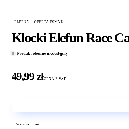
ELEFUN
·
OFERTA ESMYK
Klocki Elefun Race 
Produkt obecnie niedostępny
49,99 zł
CENA Z VAT
Paczkomat InPost