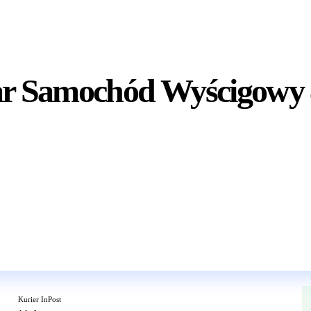
Car Samochód Wyścigowy
Wkrótce w sprzedaży
Kurier InPost