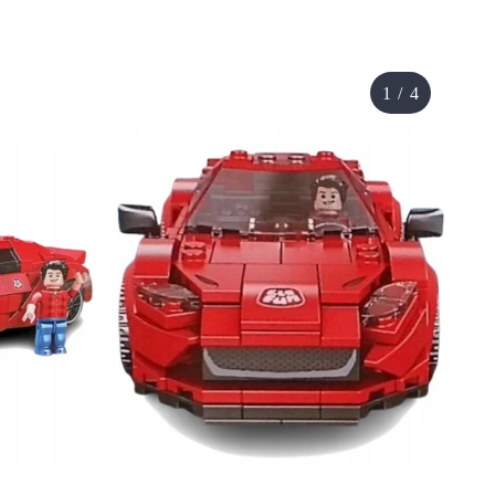
1
/
4