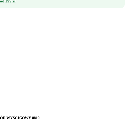
od 199 zł
HÓD WYŚCIGOWY 8819