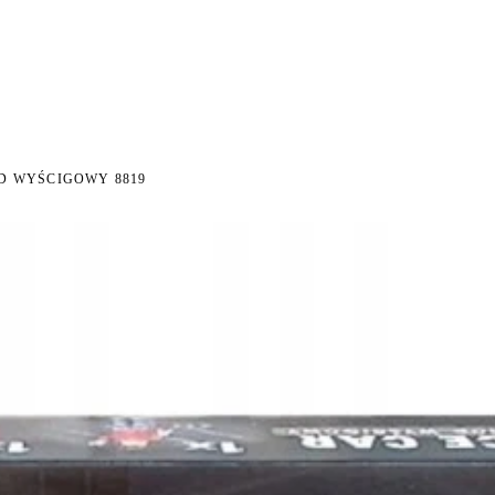
I NA ZWROT
ZAMÓW DO 14:00 — WYSYŁKA DZIŚ
DARMOWA DOSTAWA OD 199 
●
●
D WYŚCIGOWY 8819