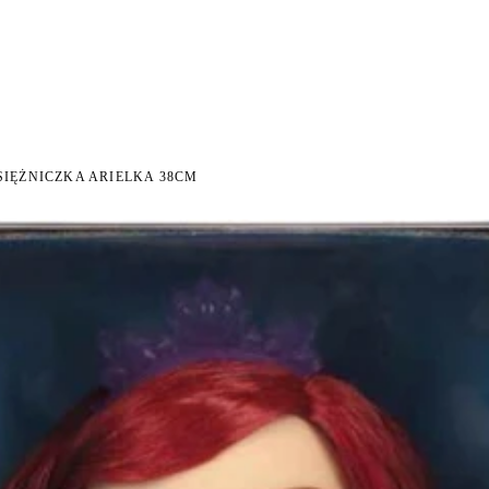
NI NA ZWROT
ZAMÓW DO 14:00 — WYSYŁKA DZIŚ
DARMOWA DOSTAWA OD 199
●
●
SIĘŻNICZKA ARIELKA 38CM