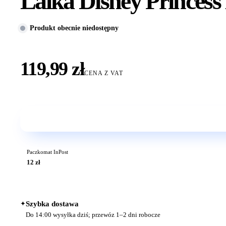
Lalka Disney Princess
Produkt obecnie niedostępny
119,99 zł
CENA Z VAT
Paczkomat InPost
12 zł
✦
Szybka dostawa
Do 14:00 wysyłka dziś; przewóz 1–2 dni robocze