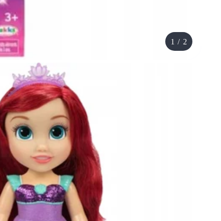
1
/
2