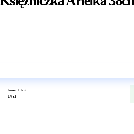
 Księżniczka Arielka 38c
Wkrótce w sprzedaży
Kurier InPost
14 zł