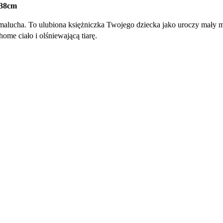
38cm
malucha. To ulubiona księżniczka Twojego dziecka jako uroczy mały m
home ciało i olśniewającą tiarę.