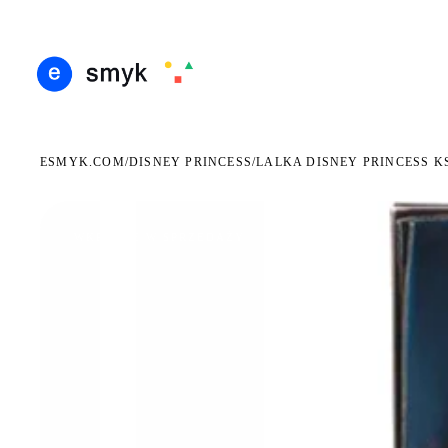
DARMOWA DOSTAWA OD 199 ZŁ
POLSCY I EUROPEJSCY DYSTRYBUTORZY
14 D
●
●
ESMYK.COM
DISNEY PRINCESS
/
/
LALKA DISNEY PRINCESS K
WKRÓTCE W SPRZEDAŻY