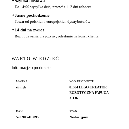
✦
Szybka dostawa
Do 14:00 wysyłka dziś; przewóz 1–2 dni robocze
✦
Jasne pochodzenie
Towar od polskich i europejskich dystrybutorów
✦
14 dni na zwrot
Bez podawania przyczyny; odesłanie na koszt klienta
WARTO WIEDZIEĆ
Informacje o produkcie
MARKA
KOD PRODUKTU
eSmyk
01504 LEGO CREATOR
EGZOTYCZNA PAPUGA
31136
EAN
STAN
5702017415895
Niedostępny