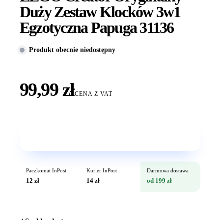
Duży Zestaw Klocków 3w1
Egzotyczna Papuga 31136
Produkt obecnie niedostępny
99,99 zł
CENA Z VAT
Wkrótce w sprzedaży
Paczkomat InPost
Kurier InPost
Darmowa dostawa
12 zł
14 zł
od 199 zł