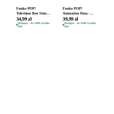
Funko POP!
Funko POP!
Television Ren Stimpy
Animation Dora -
Space Madness Ren
Vinyl Figure
34,99 zł
39,99 zł
(Special Edition) 1532
Oryginalna Figurka
Dostępny · do 14:00 wysyłka
Dostępny · do 14:00 wysyłka
dziś
dziś
Dora 2003
Zabawki, figurki i kolekcjonerskie hity z
e
smyk
ulubionych światów. Jeden sklep, przejrzyste
zasady dostawy i produkty od polskich oraz
europejskich dystrybutorów.