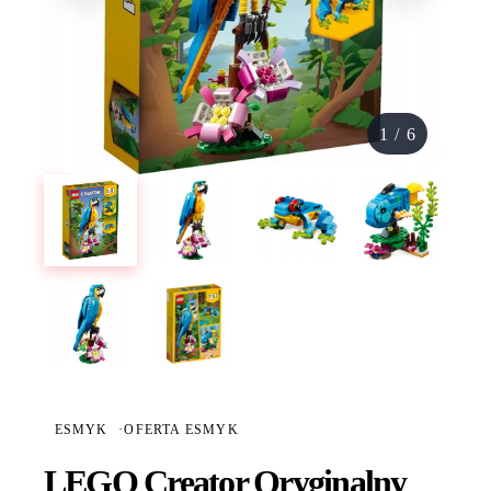
1
/
6
ESMYK
·
OFERTA ESMYK
LEGO Creator Oryginalny