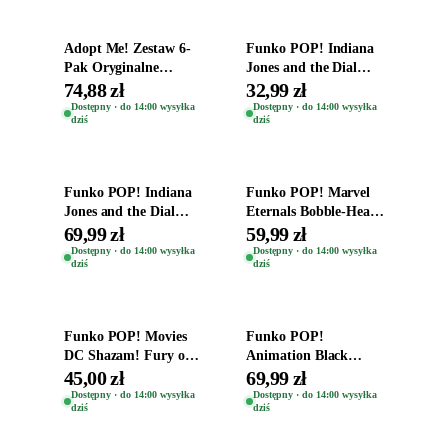
Adopt Me! Zestaw 6-
Funko POP! Indiana
Pak Oryginalne
Jones and the Dial
Figurki Roblox
Destiny Bobble-Head
74,88 zł
32,99 zł
Zwierzęta Tropical
Helena Shaw 1386
Dostępny · do 14:00 wysyłka
Dostępny · do 14:00 wysyłka
dziś
dziś
Time
Dodaj do koszyka
Dodaj do koszyka
Funko POP! Indiana
Funko POP! Marvel
Jones and the Dial
Eternals Bobble-Head
Destiny Bobble-Head
Oryginalna Figurka
69,99 zł
59,99 zł
Teddy Kumar 1388
Kro 737
Dostępny · do 14:00 wysyłka
Dostępny · do 14:00 wysyłka
dziś
dziś
Dodaj do koszyka
Dodaj do koszyka
Funko POP! Movies
Funko POP!
DC Shazam! Fury of
Animation Black
the Gods Vinyl Figure
Clover Vinyl Figure
45,00 zł
69,99 zł
Eugene 1281
Oryginalna Figurka
Dostępny · do 14:00 wysyłka
Dostępny · do 14:00 wysyłka
dziś
dziś
Yuno 1101
Dodaj do koszyka
Dodaj do koszyka