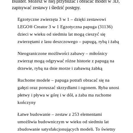
Builder. Możesz w niej przybliżać i obracać model w 3D,
zapisywać zestawy i śledzić postępy.
Egzotyczne zwierzęta 3 w 1 – dzięki zestawowi
LEGO® Creator 3 w 1 Egzotyczna papuga (31136)
dzieci w wieku od siedmiu lat mogą cieszyć się
zwierzętami z lasu deszczowego – papugą, rybą i żabą
Nieograniczone możliwości zabawy – miłośnicy
zwierząt mogą odgrywać różne historie z papugą na
drzewie, rybą na dnie morze i zabawną żabką
Ruchome modele – papuga potrafi obracać się na
gałęzi oraz poruszać skrzydłami i ogonem. Ryba unosi
płetwy i pływa w górę i w dół, a żaba ma ruchome
kończyny
Łatwe budowanie – zestaw z 253 elementami
umożliwia budowniczym w wieku od siedmiu lat
zbudowanie satysfakcjonujących modeli. To świetny