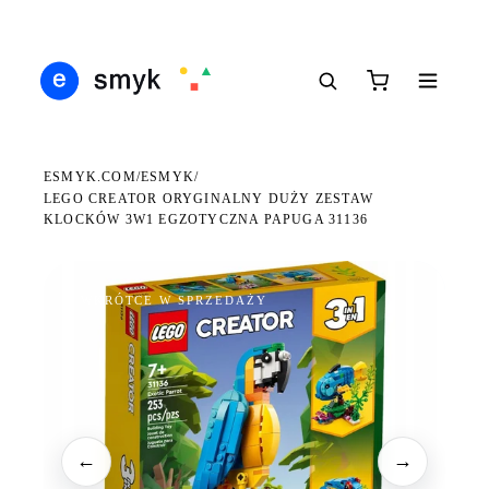
Ś
DARMOWA DOSTAWA OD 199 ZŁ
POLSCY I EUROPEJSCY DYSTRYBUTORZY
14
●
●
●
ESMYK.COM
ESMYK
/
/
LEGO CREATOR ORYGINALNY DUŻY ZESTAW
KLOCKÓW 3W1 EGZOTYCZNA PAPUGA 31136
WKRÓTCE W SPRZEDAŻY
←
→