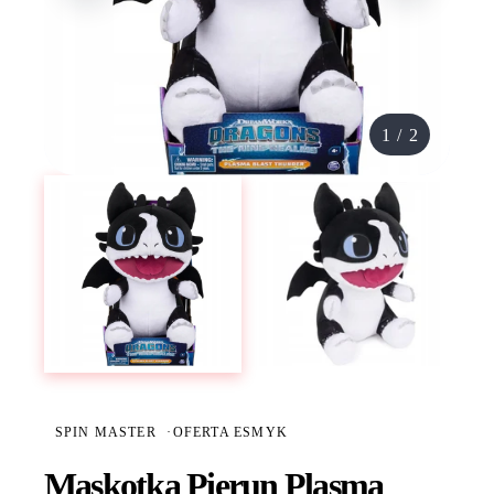
1
/
2
SPIN MASTER
·
OFERTA ESMYK
Maskotka Pierun Plasma