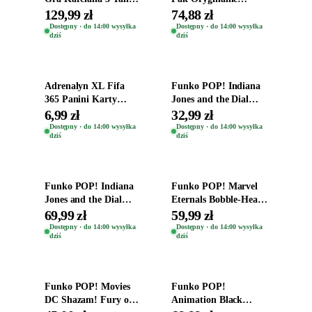
Oryginal
Figurki Roblox
129,99 zł
74,88 zł
Zwierzęta Tropical
Dostępny · do 14:00 wysyłka
Dostępny · do 14:00 wysyłka
dziś
dziś
Time
Dodaj do koszyka
Dodaj do koszyka
Adrenalyn XL Fifa
Funko POP! Indiana
365 Panini Karty
Jones and the Dial
Piłkarskie Saszetka z
Destiny Bobble-Head
6,99 zł
32,99 zł
Kartami 2026
Helena Shaw 1386
Dostępny · do 14:00 wysyłka
Dostępny · do 14:00 wysyłka
dziś
dziś
Dodaj do koszyka
Dodaj do koszyka
Funko POP! Indiana
Funko POP! Marvel
Jones and the Dial
Eternals Bobble-Head
Destiny Bobble-Head
Oryginalna Figurka
69,99 zł
59,99 zł
Teddy Kumar 1388
Kro 737
Dostępny · do 14:00 wysyłka
Dostępny · do 14:00 wysyłka
dziś
dziś
Dodaj do koszyka
Dodaj do koszyka
Funko POP! Movies
Funko POP!
DC Shazam! Fury of
Animation Black