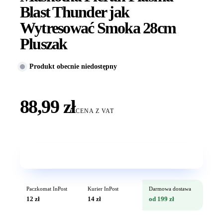
Blast Thunder jak
Wytresować Smoka 28cm
Pluszak
Produkt obecnie niedostępny
88,99 zł
CENA Z VAT
Wkrótce w sprzedaży
Paczkomat InPost
Kurier InPost
Darmowa dostawa
12 zł
14 zł
od 199 zł