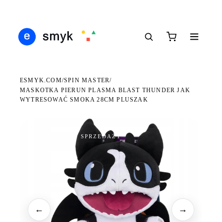
Ś
DARMOWA DOSTAWA OD 199 ZŁ
POLSCY I EUROPEJSCY DYSTRYBUTORZY
14
●
●
●
ESMYK.COM
SPIN MASTER
/
/
MASKOTKA PIERUN PLASMA BLAST THUNDER JAK
WYTRESOWAĆ SMOKA 28CM PLUSZAK
WKRÓTCE W SPRZEDAŻY
←
→