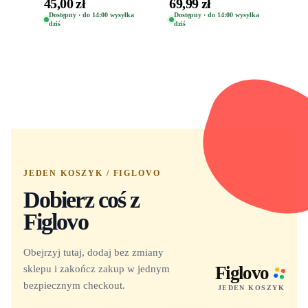
the Gods Vinyl Figure
Clover Vinyl Figure
45,00 zł
69,99 zł
Eugene 1281
Oryginalna Figurka
Dostępny · do 14:00 wysyłka
Dostępny · do 14:00 wysyłka
dziś
dziś
Yuno 1101
JEDEN KOSZYK / FIGLOVO
Dobierz coś z
Figlovo
Obejrzyj tutaj, dodaj bez zmiany
sklepu i zakończ zakup w jednym
Figlovo
bezpiecznym checkout.
JEDEN KOSZYK