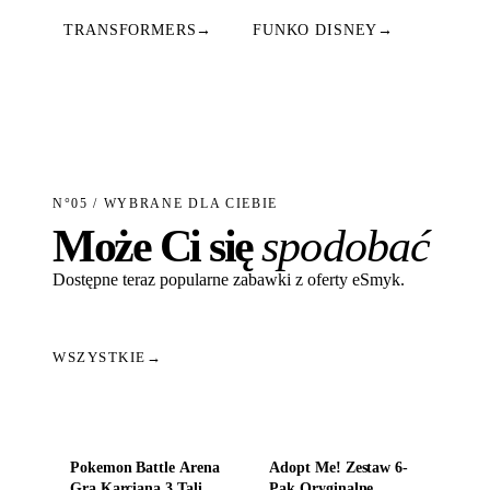
TRANSFORMERS
→
FUNKO DISNEY
→
N°05 / WYBRANE DLA CIEBIE
Może Ci się
spodobać
Dostępne teraz popularne zabawki z oferty eSmyk.
WSZYSTKIE
→
Dodaj do koszyka
Dodaj do koszyka
Pokemon Battle Arena
Adopt Me! Zestaw 6-
Gra Karciana 3 Talie
Pak Oryginalne