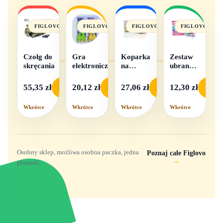
FIGLOVO
FIGLOVO
FIGLOVO
FIGLOVO
Czołg do
Gra
Koparka
Zestaw
skręcania
elektroniczna
na
ubranek
baterie
dla lalek
- 1
55,35 zł
20,12 zł
27,06 zł
12,30 zł
Podgląd
Podgląd
Podgląd
Podgl
komplet,
mix
Wkrótce
Wkrótce
Wkrótce
Wkrótce
wzorów
Osobny sklep, możliwa osobna paczka, jedna
Poznaj całe Figlovo
→
płatność.