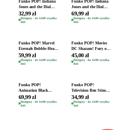
Funko POP! Indiana
Funko POP! Indiana
Jones and the Dial
Jones and the Dial
Destiny Bobble-Head
Destiny Bobble-Head
32,99 zł
69,99 zł
Helena Shaw 1386
Teddy Kumar 1388
Dostępny · do 14:00 wysyłka
Dostępny · do 14:00 wysyłka
dziś
dziś
Dodaj do koszyka
Dodaj do koszyka
Funko POP! Marvel
Funko POP! Movies
Eternals Bobble-Head
DC Shazam! Fury of
Oryginalna Figurka
the Gods Vinyl Figure
59,99 zł
45,00 zł
Kro 737
Eugene 1281
Dostępny · do 14:00 wysyłka
Dostępny · do 14:00 wysyłka
dziś
dziś
Dodaj do koszyka
Dodaj do koszyka
Funko POP!
Funko POP!
Animation Black
Television Ren Stimpy
Clover Vinyl Figure
Space Madness Ren
69,99 zł
34,99 zł
Oryginalna Figurka
(Special Edition) 1532
Dostępny · do 14:00 wysyłka
Dostępny · do 14:00 wysyłka
dziś
dziś
Yuno 1101