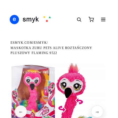
Ś
DARMOWA DOSTAWA OD 199 ZŁ
POLSCY I EUROPEJSCY DYSTRYBUTORZY
14
●
●
●
ESMYK.COM
ESMYK
/
/
MASKOTKA ZURU PETS ALIVE ROZTAŃCZONY
PLUSZOWY FLAMING 9522
WKRÓTCE W SPRZEDAŻY
←
→