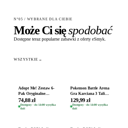
N°05 / WYBRANE DLA CIEBIE
Może Ci się
spodobać
Dostępne teraz popularne zabawki z oferty eSmyk.
WSZYSTKIE
→
Dodaj do koszyka
Dodaj do koszyka
Adopt Me! Zestaw 6-
Pokemon Battle Arena
Pak Oryginalne
Gra Karciana 3 Talie
Figurki Roblox
Oryginal
74,88 zł
129,99 zł
Zwierzęta Tropical
Dostępny · do 14:00 wysyłka
Dostępny · do 14:00 wysyłka
dziś
dziś
Time
Dodaj do koszyka
Dodaj do koszyka