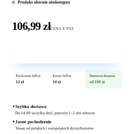
Produkt obecnie niedostępny
106,99 zł
CENA Z VAT
Wkrótce w sprzedaży
Paczkomat InPost
Kurier InPost
Darmowa dostawa
12 zł
14 zł
od 199 zł
✦
Szybka dostawa
Do 14:00 wysyłka dziś; przewóz 1–2 dni robocze
✦
Jasne pochodzenie
Towar od polskich i europejskich dystrybutorów