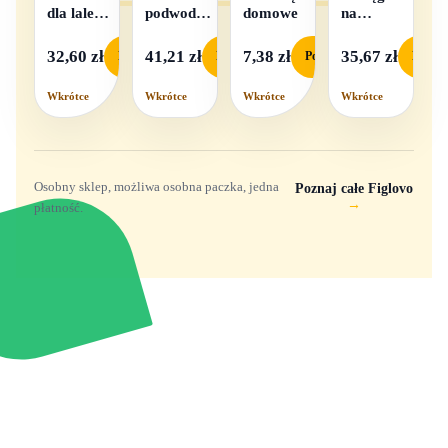
dla lalek
podwodna
domowe
na
w
na baterie
baterie
pudełku
światło i
32,60 zł
41,21 zł
7,38 zł
35,67 zł
Podgląd
Podgląd
Podgląd
Podgl
dźwięk
Wkrótce
Wkrótce
Wkrótce
Wkrótce
Osobny sklep, możliwa osobna paczka, jedna
Poznaj całe Figlovo
→
płatność.
Zabawki, figurki i kolekcjonerskie hity z
e
smyk
ulubionych światów. Jeden sklep, przejrzyste
zasady dostawy i produkty od polskich oraz
europejskich dystrybutorów.