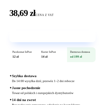
38,69 zł
CENA Z VAT
Wkrótce w sprzedaży
Paczkomat InPost
Kurier InPost
Darmowa dostawa
12 zł
14 zł
od 199 zł
✦
Szybka dostawa
Do 14:00 wysyłka dziś; przewóz 1–2 dni robocze
✦
Jasne pochodzenie
Towar od polskich i europejskich dystrybutorów
✦
14 dni na zwrot
Bez podawania przyczyny; odesłanie na koszt klienta