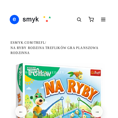
Ś
DARMOWA DOSTAWA OD 199 ZŁ
POLSCY I EUROPEJSCY DYSTRYBUTORZY
14
●
●
●
ESMYK.COM
TREFL
/
/
NA RYBY RODZINA TREFLIKÓW GRA PLANSZOWA
RODZINNA
WKRÓTCE W SPRZEDAŻY
←
→