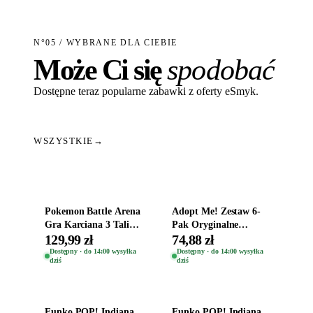
N°05 / WYBRANE DLA CIEBIE
Może Ci się
spodobać
Dostępne teraz popularne zabawki z oferty eSmyk.
WSZYSTKIE
→
Dodaj do koszyka
Dodaj do koszyka
Pokemon Battle Arena
Adopt Me! Zestaw 6-
Gra Karciana 3 Talie
Pak Oryginalne
Oryginal
Figurki Roblox
129,99 zł
74,88 zł
Zwierzęta Tropical
Dostępny · do 14:00 wysyłka
Dostępny · do 14:00 wysyłka
dziś
dziś
Time
Dodaj do koszyka
Dodaj do koszyka
Funko POP! Indiana
Funko POP! Indiana