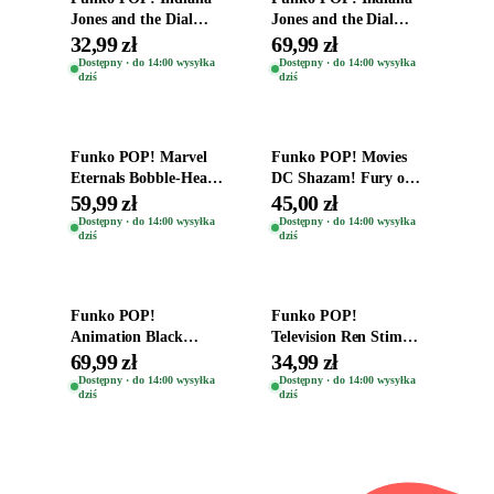
Jones and the Dial
Jones and the Dial
Destiny Bobble-Head
Destiny Bobble-Head
32,99 zł
69,99 zł
Helena Shaw 1386
Teddy Kumar 1388
Dostępny · do 14:00 wysyłka
Dostępny · do 14:00 wysyłka
dziś
dziś
Dodaj do koszyka
Dodaj do koszyka
Funko POP! Marvel
Funko POP! Movies
Eternals Bobble-Head
DC Shazam! Fury of
Oryginalna Figurka
the Gods Vinyl Figure
59,99 zł
45,00 zł
Kro 737
Eugene 1281
Dostępny · do 14:00 wysyłka
Dostępny · do 14:00 wysyłka
dziś
dziś
Dodaj do koszyka
Dodaj do koszyka
Funko POP!
Funko POP!
Animation Black
Television Ren Stimpy
Clover Vinyl Figure
Space Madness Ren
69,99 zł
34,99 zł
Oryginalna Figurka
(Special Edition) 1532
Dostępny · do 14:00 wysyłka
Dostępny · do 14:00 wysyłka
dziś
dziś
Yuno 1101