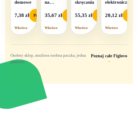
domowe
na
skręcania
elektroniczna
baterie
światło i
7,38 zł
35,67 zł
55,35 zł
20,12 zł
Podgląd
Podgląd
Podgląd
Podgl
dźwięk
Wkrótce
Wkrótce
Wkrótce
Wkrótce
Osobny sklep, możliwa osobna paczka, jedna
Poznaj całe Figlovo
→
płatność.
Zabawki, figurki i kolekcjonerskie hity z
e
smyk
ulubionych światów. Jeden sklep, przejrzyste
zasady dostawy i produkty od polskich oraz
europejskich dystrybutorów.