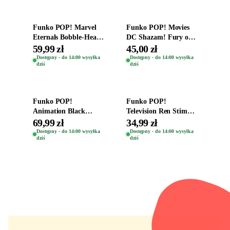
Funko POP! Marvel
Funko POP! Movies
Eternals Bobble-Head
DC Shazam! Fury of
Oryginalna Figurka
the Gods Vinyl Figure
59,99 zł
45,00 zł
Kro 737
Eugene 1281
Dostępny · do 14:00 wysyłka
Dostępny · do 14:00 wysyłka
dziś
dziś
Dodaj do koszyka
Dodaj do koszyka
Funko POP!
Funko POP!
Animation Black
Television Ren Stimpy
Clover Vinyl Figure
Space Madness Ren
69,99 zł
34,99 zł
Oryginalna Figurka
(Special Edition) 1532
Dostępny · do 14:00 wysyłka
Dostępny · do 14:00 wysyłka
dziś
dziś
Yuno 1101