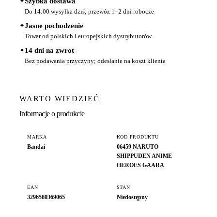
✦
Szybka dostawa
Do 14:00 wysyłka dziś; przewóz 1–2 dni robocze
✦
Jasne pochodzenie
Towar od polskich i europejskich dystrybutorów
✦
14 dni na zwrot
Bez podawania przyczyny; odesłanie na koszt klienta
WARTO WIEDZIEĆ
Informacje o produkcie
MARKA
KOD PRODUKTU
Bandai
06459 NARUTO
SHIPPUDEN ANIME
HEROES GAARA
EAN
STAN
3296580369065
Niedostępny