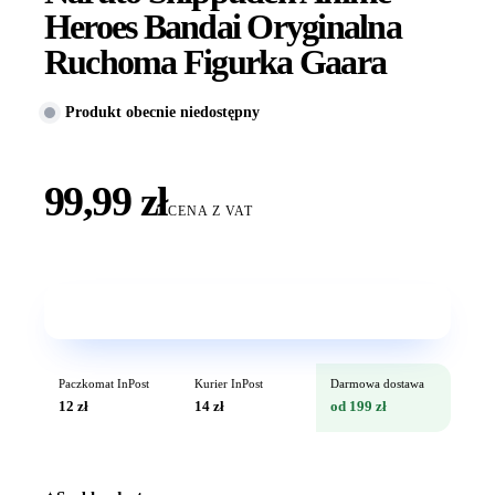
Heroes Bandai Oryginalna
Ruchoma Figurka Gaara
Produkt obecnie niedostępny
99,99 zł
CENA Z VAT
Wkrótce w sprzedaży
Paczkomat InPost
Kurier InPost
Darmowa dostawa
12 zł
14 zł
od 199 zł