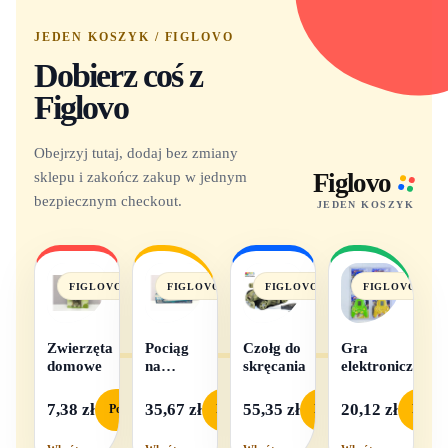
JEDEN KOSZYK / FIGLOVO
Dobierz coś z
Figlovo
Obejrzyj tutaj, dodaj bez zmiany
sklepu i zakończ zakup w jednym
Figlovo
bezpiecznym checkout.
JEDEN KOSZYK
FIGLOVO
FIGLOVO
FIGLOVO
FIGLOVO
Zwierzęta
Pociąg
Czołg do
Gra
domowe
na
skręcania
elektroniczna
baterie
światło i
7,38 zł
35,67 zł
55,35 zł
20,12 zł
Podgląd
Podgląd
Podgląd
Podgl
dźwięk