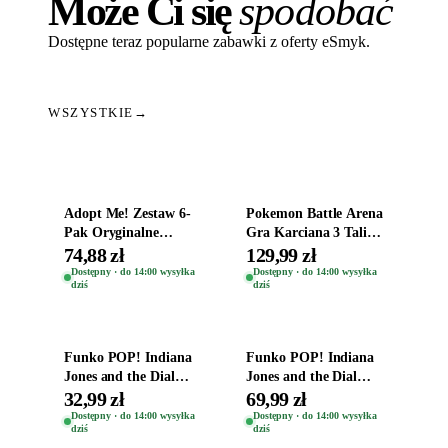
Może Ci się
spodobać
Dostępne teraz popularne zabawki z oferty eSmyk.
WSZYSTKIE
→
Dodaj do koszyka
Dodaj do koszyka
Adopt Me! Zestaw 6-
Pokemon Battle Arena
Pak Oryginalne
Gra Karciana 3 Talie
Figurki Roblox
Oryginal
74,88 zł
129,99 zł
Zwierzęta Tropical
Dostępny · do 14:00 wysyłka
Dostępny · do 14:00 wysyłka
dziś
dziś
Time
Dodaj do koszyka
Dodaj do koszyka
Funko POP! Indiana
Funko POP! Indiana
Jones and the Dial
Jones and the Dial
Destiny Bobble-Head
Destiny Bobble-Head
32,99 zł
69,99 zł
Helena Shaw 1386
Teddy Kumar 1388
Dostępny · do 14:00 wysyłka
Dostępny · do 14:00 wysyłka
dziś
dziś
Dodaj do koszyka
Dodaj do koszyka