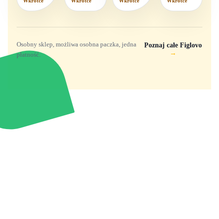
Wkrótce
Wkrótce
Wkrótce
Wkrótce
Osobny sklep, możliwa osobna paczka, jedna
Poznaj całe Figlovo
→
płatność.
Zabawki, figurki i kolekcjonerskie hity z
e
smyk
ulubionych światów. Jeden sklep, przejrzyste
zasady dostawy i produkty od polskich oraz
europejskich dystrybutorów.
Popularne marki
Pomoc
Zakupy