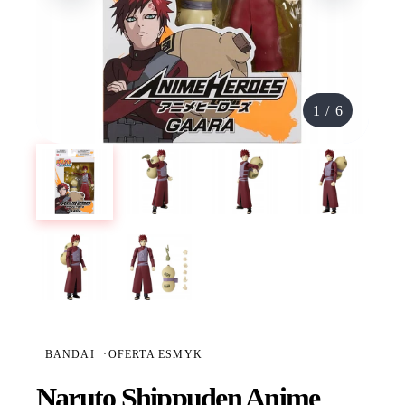
1
/
6
BANDAI
·
OFERTA ESMYK
Naruto Shippuden Anime