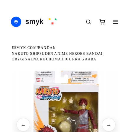
Ś
DARMOWA DOSTAWA OD 199 ZŁ
POLSCY I EUROPEJSCY DYSTRYBUTORZY
14
●
●
●
ESMYK.COM
BANDAI
/
/
NARUTO SHIPPUDEN ANIME HEROES BANDAI
ORYGINALNA RUCHOMA FIGURKA GAARA
WKRÓTCE W SPRZEDAŻY
←
→