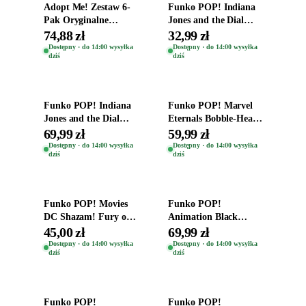
Adopt Me! Zestaw 6-
Funko POP! Indiana
Pak Oryginalne
Jones and the Dial
Figurki Roblox
Destiny Bobble-Head
74,88 zł
32,99 zł
Zwierzęta Tropical
Helena Shaw 1386
Dostępny · do 14:00 wysyłka
Dostępny · do 14:00 wysyłka
dziś
dziś
Time
Dodaj do koszyka
Dodaj do koszyka
Funko POP! Indiana
Funko POP! Marvel
Jones and the Dial
Eternals Bobble-Head
Destiny Bobble-Head
Oryginalna Figurka
69,99 zł
59,99 zł
Teddy Kumar 1388
Kro 737
Dostępny · do 14:00 wysyłka
Dostępny · do 14:00 wysyłka
dziś
dziś
Dodaj do koszyka
Dodaj do koszyka
Funko POP! Movies
Funko POP!
DC Shazam! Fury of
Animation Black
the Gods Vinyl Figure
Clover Vinyl Figure
45,00 zł
69,99 zł
Eugene 1281
Oryginalna Figurka
Dostępny · do 14:00 wysyłka
Dostępny · do 14:00 wysyłka
dziś
dziś
Yuno 1101
Dodaj do koszyka
Dodaj do koszyka
Funko POP!
Funko POP!