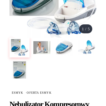
1
/
5
ESMYK
·
OFERTA ESMYK
Nebulizator Kompresorowy