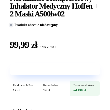
Inhalator Medyczny Hoffen +
2 Maski A500lw02
Produkt obecnie niedostępny
99,99 zł
CENA Z VAT
Wkrótce w sprzedaży
Paczkomat InPost
Kurier InPost
Darmowa dostawa
12 zł
14 zł
od 199 zł