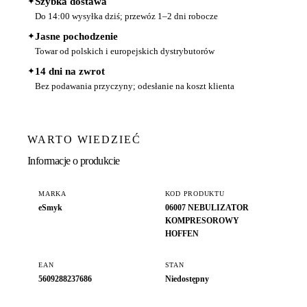
✦
Szybka dostawa
Do 14:00 wysyłka dziś; przewóz 1–2 dni robocze
✦
Jasne pochodzenie
Towar od polskich i europejskich dystrybutorów
✦
14 dni na zwrot
Bez podawania przyczyny; odesłanie na koszt klienta
WARTO WIEDZIEĆ
Informacje o produkcie
MARKA
KOD PRODUKTU
eSmyk
06007 NEBULIZATOR
KOMPRESOROWY
HOFFEN
EAN
STAN
5609288237686
Niedostępny