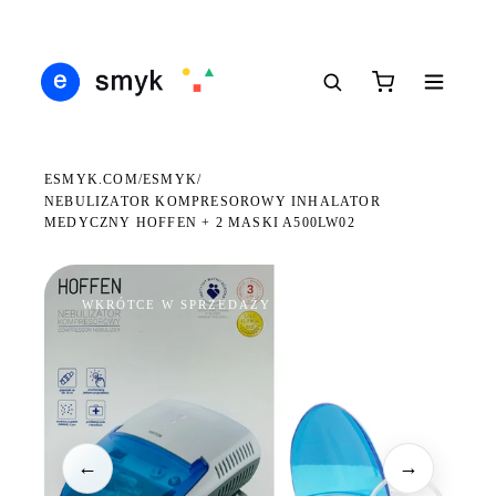
Ś
DARMOWA DOSTAWA OD 199 ZŁ
POLSCY I EUROPEJSCY DYSTRYBUTORZY
14
●
●
●
ESMYK.COM
ESMYK
/
/
NEBULIZATOR KOMPRESOROWY INHALATOR
MEDYCZNY HOFFEN + 2 MASKI A500LW02
WKRÓTCE W SPRZEDAŻY
←
→