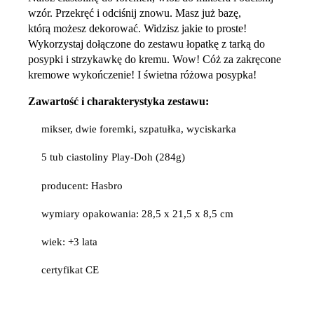
wzór. Przekręć i odciśnij znowu. Masz już bazę,
którą możesz dekorować. Widzisz jakie to proste!
Wykorzystaj dołączone do zestawu łopatkę z tarką do
posypki i strzykawkę do kremu. Wow! Cóż za zakręcone
kremowe wykończenie! I świetna różowa posypka!
Zawartość i charakterystyka zestawu:
mikser, dwie foremki, szpatułka, wyciskarka
5 tub ciastoliny Play-Doh (284g)
producent: Hasbro
wymiary opakowania: 28,5 x 21,5 x 8,5 cm
wiek: +3 lata
certyfikat CE