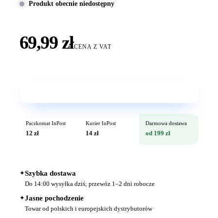
Produkt obecnie niedostępny
69,99 zł
CENA Z VAT
Wkrótce w sprzedaży
Paczkomat InPost
Kurier InPost
Darmowa dostawa
12 zł
14 zł
od 199 zł
✦
Szybka dostawa
Do 14:00 wysyłka dziś; przewóz 1–2 dni robocze
✦
Jasne pochodzenie
Towar od polskich i europejskich dystrybutorów