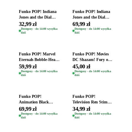
Funko POP! Indiana
Funko POP! Indiana
Jones and the Dial
Jones and the Dial
Destiny Bobble-Head
Destiny Bobble-Head
32,99 zł
69,99 zł
Helena Shaw 1386
Teddy Kumar 1388
Dostępny · do 14:00 wysyłka
Dostępny · do 14:00 wysyłka
dziś
dziś
Dodaj do koszyka
Dodaj do koszyka
Funko POP! Marvel
Funko POP! Movies
Eternals Bobble-Head
DC Shazam! Fury of
Oryginalna Figurka
the Gods Vinyl Figure
59,99 zł
45,00 zł
Kro 737
Eugene 1281
Dostępny · do 14:00 wysyłka
Dostępny · do 14:00 wysyłka
dziś
dziś
Dodaj do koszyka
Dodaj do koszyka
Funko POP!
Funko POP!
Animation Black
Television Ren Stimpy
Clover Vinyl Figure
Space Madness Ren
69,99 zł
34,99 zł
Oryginalna Figurka
(Special Edition) 1532
Dostępny · do 14:00 wysyłka
Dostępny · do 14:00 wysyłka
dziś
dziś
Yuno 1101