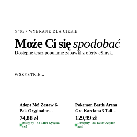
N°05 / WYBRANE DLA CIEBIE
Może Ci się
spodobać
Dostępne teraz popularne zabawki z oferty eSmyk.
WSZYSTKIE
→
Dodaj do koszyka
Dodaj do koszyka
Adopt Me! Zestaw 6-
Pokemon Battle Arena
Pak Oryginalne
Gra Karciana 3 Talie
Figurki Roblox
Oryginal
74,88 zł
129,99 zł
Zwierzęta Tropical
Dostępny · do 14:00 wysyłka
Dostępny · do 14:00 wysyłka
dziś
dziś
Time
Dodaj do koszyka
Dodaj do koszyka