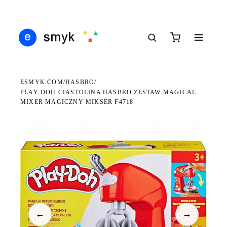
DARMOWA DOSTAWA OD 199 ZŁ
POLSCY I EUROPEJSCY DYSTRYBUTORZY
14 
●
●
●
ESMYK.COM
HASBRO
/
/
PLAY-DOH CIASTOLINA HASBRO ZESTAW MAGICAL
MIXER MAGICZNY MIKSER F4718
WKRÓTCE W SPRZEDAŻY
←
→