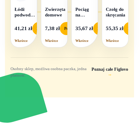
Łódż
Zwierzęta
Pociąg
Czołg do
podwodna
domowe
na
skręcania
na baterie
baterie
światło i
41,21 zł
7,38 zł
35,67 zł
55,35 zł
Podgląd
Podgląd
Podgląd
Podgl
dźwięk
Wkrótce
Wkrótce
Wkrótce
Wkrótce
Osobny sklep, możliwa osobna paczka, jedna
Poznaj całe Figlovo
→
płatność.
Zabawki, figurki i kolekcjonerskie hity z
e
smyk
ulubionych światów. Jeden sklep, przejrzyste
zasady dostawy i produkty od polskich oraz