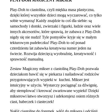
PLAY-DOH MAGICZNY MIKSER
Play-Doh to ciastolina, czyli miękka masa plastyczna,
dzięki której wszystkie dzieci mogą wyczarować, co tylko
sobie wymarzą! Każdy znajdzie tu coś dla siebie: są
samochody i domki, zwierzaki i figurki, ludzie oraz wiele
innych akcesoriów, które sprawią, że zabawa z Play-Doh
nigdy się nie nudzi! Tyle pomysłów kryje się w małym
tekturowym pudełeczku! Play-Doh to od ponad
czterdziestu lat zabawka kreatywna numer jeden na
świecie. Rozwija dziecięcą wyobraźnię, kreatywność i
sprawność manualną.
Zestaw Magiczny mikser z ciastoliną Play-Doh pozwala
dzieciakom bawić się w piekarza i naśladować rodziców
przygotowujących wypieki w kuchni. Mikser jest
intuicyjny w użyciu. Wystarczy pociągnąć za dźwignię,
aby stemplować i kreować zwariowane wypieki! Dzięki
mikserowi łatwo stworzysz i udekorujesz osiem różnych
ciast, babeczek i ciasteczek!
Nałóż ciastolinę do foremek, włóż do miksera i odciśnij