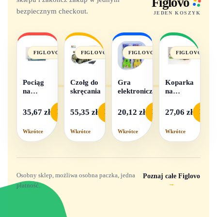
Figlovo
bezpiecznym checkout.
JEDEN KOSZYK
FIGLOVO
FIGLOVO
FIGLOVO
FIGLOVO
Pociąg
Czołg do
Gra
Koparka
na
skręcania
elektroniczna
na
baterie
baterie
światło i
35,67 zł
55,35 zł
20,12 zł
27,06 zł
Podgląd
Podgląd
Podgląd
Podgl
dźwięk
Wkrótce
Wkrótce
Wkrótce
Wkrótce
Osobny sklep, możliwa osobna paczka, jedna
Poznaj całe Figlovo
→
płatność.