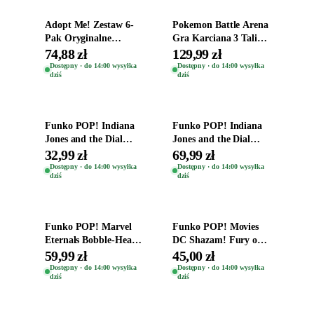
Adopt Me! Zestaw 6-
Pokemon Battle Arena
Pak Oryginalne
Gra Karciana 3 Talie
Figurki Roblox
Oryginal
74,88 zł
129,99 zł
Zwierzęta Tropical
Dostępny · do 14:00 wysyłka
Dostępny · do 14:00 wysyłka
dziś
dziś
Time
Dodaj do koszyka
Dodaj do koszyka
Funko POP! Indiana
Funko POP! Indiana
Jones and the Dial
Jones and the Dial
Destiny Bobble-Head
Destiny Bobble-Head
32,99 zł
69,99 zł
Helena Shaw 1386
Teddy Kumar 1388
Dostępny · do 14:00 wysyłka
Dostępny · do 14:00 wysyłka
dziś
dziś
Dodaj do koszyka
Dodaj do koszyka
Funko POP! Marvel
Funko POP! Movies
Eternals Bobble-Head
DC Shazam! Fury of
Oryginalna Figurka
the Gods Vinyl Figure
59,99 zł
45,00 zł
Kro 737
Eugene 1281
Dostępny · do 14:00 wysyłka
Dostępny · do 14:00 wysyłka
dziś
dziś
Dodaj do koszyka
Dodaj do koszyka