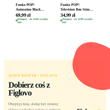
Funko POP!
Funko POP!
Animation Black
Television Ren Stimpy
Clover Vinyl Figure
Space Madness Ren
69,99 zł
34,99 zł
Oryginalna Figurka
(Special Edition) 1532
Dostępny · do 14:00 wysyłka
Dostępny · do 14:00 wysyłka
dziś
dziś
Yuno 1101
JEDEN KOSZYK / FIGLOVO
Dobierz coś z
Figlovo
Obejrzyj tutaj, dodaj bez zmiany
sklepu i zakończ zakup w jednym