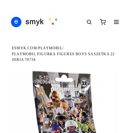
Ś
DARMOWA DOSTAWA OD 199 ZŁ
POLSCY I EUROPEJSCY DYSTRYBUTORZY
14
●
●
●
ESMYK.COM
PLAYMOBIL
/
/
PLAYMOBIL FIGURKA FIGURES BOYS SASZETKA 22
SERIA 70734
WKRÓTCE W SPRZEDAŻY