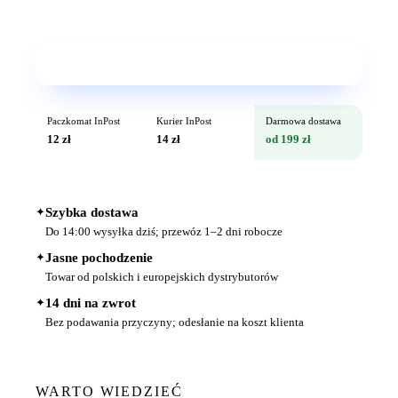
Wkrótce w sprzedaży
Paczkomat InPost
Kurier InPost
Darmowa dostawa
12 zł
14 zł
od 199 zł
✦
Szybka dostawa
Do 14:00 wysyłka dziś; przewóz 1–2 dni robocze
✦
Jasne pochodzenie
Towar od polskich i europejskich dystrybutorów
✦
14 dni na zwrot
Bez podawania przyczyny; odesłanie na koszt klienta
WARTO WIEDZIEĆ