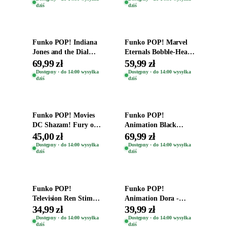
dziś
dziś
Time
Dodaj do koszyka
Dodaj do koszyka
Funko POP! Indiana
Funko POP! Marvel
Jones and the Dial
Eternals Bobble-Head
Destiny Bobble-Head
Oryginalna Figurka
69,99 zł
59,99 zł
Teddy Kumar 1388
Kro 737
Dostępny · do 14:00 wysyłka
Dostępny · do 14:00 wysyłka
dziś
dziś
Dodaj do koszyka
Dodaj do koszyka
Funko POP! Movies
Funko POP!
DC Shazam! Fury of
Animation Black
the Gods Vinyl Figure
Clover Vinyl Figure
45,00 zł
69,99 zł
Eugene 1281
Oryginalna Figurka
Dostępny · do 14:00 wysyłka
Dostępny · do 14:00 wysyłka
dziś
dziś
Yuno 1101
Dodaj do koszyka
Dodaj do koszyka
Funko POP!
Funko POP!
Television Ren Stimpy
Animation Dora -
Space Madness Ren
Vinyl Figure
34,99 zł
39,99 zł
(Special Edition) 1532
Oryginalna Figurka
Dostępny · do 14:00 wysyłka
Dostępny · do 14:00 wysyłka
dziś
dziś
Dora 2003