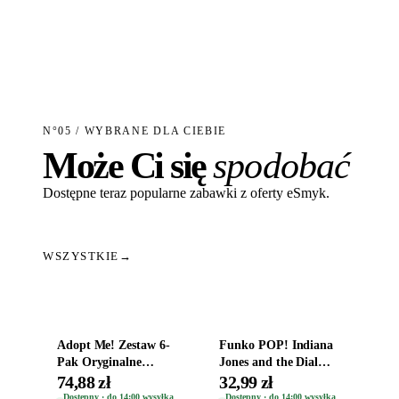
N°05 / WYBRANE DLA CIEBIE
Może Ci się
spodobać
Dostępne teraz popularne zabawki z oferty eSmyk.
WSZYSTKIE
→
Dodaj do koszyka
Dodaj do koszyka
Adopt Me! Zestaw 6-
Funko POP! Indiana
Pak Oryginalne
Jones and the Dial
Figurki Roblox
Destiny Bobble-Head
74,88 zł
32,99 zł
Zwierzęta Tropical
Helena Shaw 1386
Dostępny · do 14:00 wysyłka
Dostępny · do 14:00 wysyłka