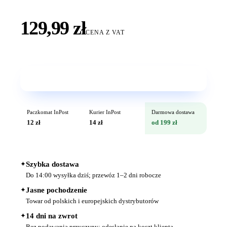
129,99 zł
CENA Z VAT
Wkrótce w sprzedaży
Paczkomat InPost
Kurier InPost
Darmowa dostawa
12 zł
14 zł
od 199 zł
✦
Szybka dostawa
Do 14:00 wysyłka dziś; przewóz 1–2 dni robocze
✦
Jasne pochodzenie
Towar od polskich i europejskich dystrybutorów
✦
14 dni na zwrot
Bez podawania przyczyny; odesłanie na koszt klienta