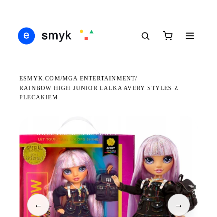
Ś
DARMOWA DOSTAWA OD 199 ZŁ
POLSCY I EUROPEJSCY DYSTRYBUTORZY
14
●
●
●
ESMYK.COM
MGA ENTERTAINMENT
/
/
RAINBOW HIGH JUNIOR LALKA AVERY STYLES Z
PLECAKIEM
WKRÓTCE W SPRZEDAŻY
←
→