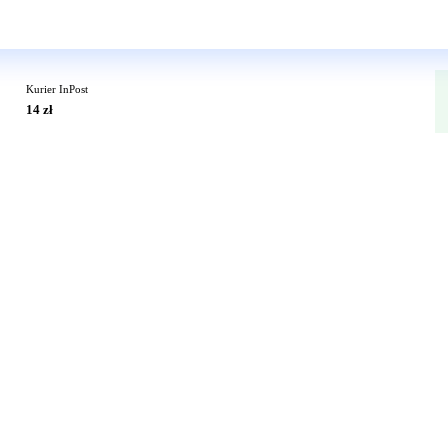
Wkrótce w sprzedaży
Kurier InPost
14 zł