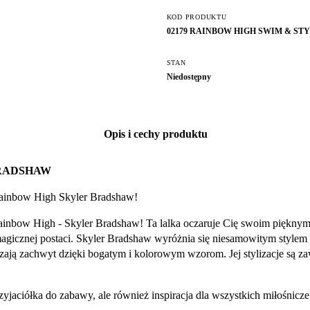
KOD PRODUKTU
02179 RAINBOW HIGH SWIM & ST
STAN
Niedostępny
Opis i cechy produktu
BRADSHAW
 Rainbow High Skyler Bradshaw!
Rainbow High - Skyler Bradshaw! Ta lalka oczaruje Cię swoim piękny
j magicznej postaci. Skyler Bradshaw wyróżnia się niesamowitym stylem
zbudzają zachwyt dzięki bogatym i kolorowym wzorom. Jej stylizacje są
yjaciółka do zabawy, ale również inspiracja dla wszystkich miłośnic