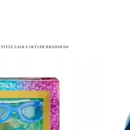
I NA ZWROT
ZAMÓW DO 14:00 — WYSYŁKA DZIŚ
DARMOWA DOSTAWA OD 199 
●
●
 STYLE LALKA SKYLER BRADSHAW