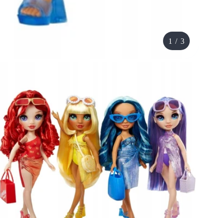
1
/
3