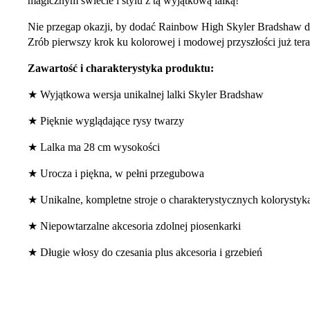
magicznym świecie i stylu z tą wyjątkową lalką!
Nie przegap okazji, by dodać Rainbow High Skyler Bradshaw do
Zrób pierwszy krok ku kolorowej i modowej przyszłości już tera
Zawartość i charakterystyka produktu:
★ Wyjątkowa wersja unikalnej lalki Skyler Bradshaw
★ Pięknie wyglądające rysy twarzy
★ Lalka ma 28 cm wysokości
★ Urocza i piękna, w pełni przegubowa
★ Unikalne, kompletne stroje o charakterystycznych kolorystyk
★ Niepowtarzalne akcesoria zdolnej piosenkarki
★ Długie włosy do czesania plus akcesoria i grzebień