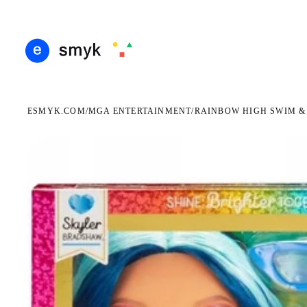
ARMOWA DOSTAWA OD 199 ZŁ
POLSCY I EUROPEJSCY DYSTRYBUTORZY
14 DN
●
●
ESMYK.COM
MGA ENTERTAINMENT
/
/
RAINBOW HIGH SWIM &
WKRÓTCE W SPRZEDAŻY