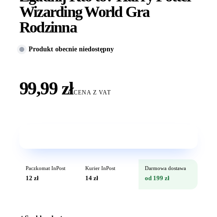
Wizarding World Gra
Rodzinna
Produkt obecnie niedostępny
99,99 zł
CENA Z VAT
Wkrótce w sprzedaży
Paczkomat InPost
Kurier InPost
Darmowa dostawa
12 zł
14 zł
od 199 zł