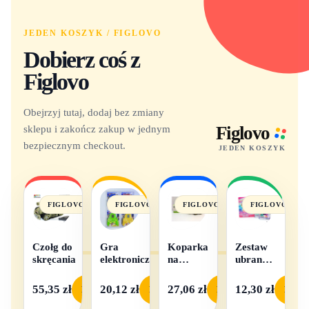
JEDEN KOSZYK / FIGLOVO
Dobierz coś z
Figlovo
Obejrzyj tutaj, dodaj bez zmiany
sklepu i zakończ zakup w jednym
Figlovo
bezpiecznym checkout.
JEDEN KOSZYK
FIGLOVO
FIGLOVO
FIGLOVO
FIGLOVO
Czołg do
Gra
Koparka
Zestaw
skręcania
elektroniczna
na
ubranek
baterie
dla lalek
- 1
55,35 zł
20,12 zł
27,06 zł
12,30 zł
Podgląd
Podgląd
Podgląd
Podgl
komplet,