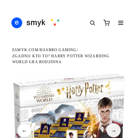
Ś
DARMOWA DOSTAWA OD 199 ZŁ
POLSCY I EUROPEJSCY DYSTRYBUTORZY
14
●
●
●
ESMYK.COM
HASBRO GAMING
/
/
ZGADNIJ KTO TO? HARRY POTTER WIZARDING
WORLD GRA RODZINNA
WKRÓTCE W SPRZEDAŻY
←
→