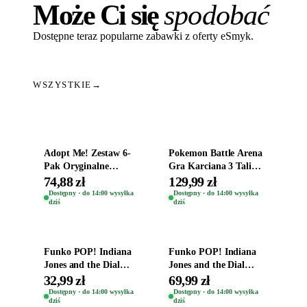
Może Ci się
spodobać
Dostępne teraz popularne zabawki z oferty eSmyk.
WSZYSTKIE
→
Dodaj do koszyka
Dodaj do koszyka
Adopt Me! Zestaw 6-
Pokemon Battle Arena
Pak Oryginalne
Gra Karciana 3 Talie
Figurki Roblox
Oryginal
74,88 zł
129,99 zł
Zwierzęta Tropical
Dostępny · do 14:00 wysyłka
Dostępny · do 14:00 wysyłka
dziś
dziś
Time
Dodaj do koszyka
Dodaj do koszyka
Funko POP! Indiana
Funko POP! Indiana
Jones and the Dial
Jones and the Dial
Destiny Bobble-Head
Destiny Bobble-Head
32,99 zł
69,99 zł
Helena Shaw 1386
Teddy Kumar 1388
Dostępny · do 14:00 wysyłka
Dostępny · do 14:00 wysyłka
dziś
dziś