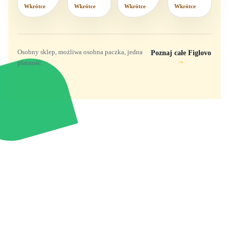
mix
Wkrótce
Wkrótce
Wkrótce
Wkrótce
wzorów
Osobny sklep, możliwa osobna paczka, jedna
Poznaj całe Figlovo
→
płatność.
Zabawki, figurki i kolekcjonerskie hity z
e
smyk
ulubionych światów. Jeden sklep, przejrzyste
zasady dostawy i produkty od polskich oraz
europejskich dystrybutorów.