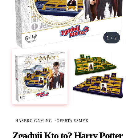
1
/
2
HASBRO GAMING
·
OFERTA ESMYK
Zgadnij Kto to? Harry Potter