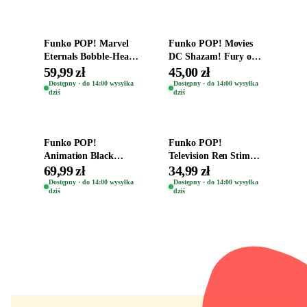
Dodaj do koszyka
Dodaj do koszyka
Funko POP! Marvel
Funko POP! Movies
Eternals Bobble-Head
DC Shazam! Fury of
Oryginalna Figurka
the Gods Vinyl Figure
59,99 zł
45,00 zł
Kro 737
Eugene 1281
Dostępny · do 14:00 wysyłka
Dostępny · do 14:00 wysyłka
dziś
dziś
Dodaj do koszyka
Dodaj do koszyka
Funko POP!
Funko POP!
Animation Black
Television Ren Stimpy
Clover Vinyl Figure
Space Madness Ren
69,99 zł
34,99 zł
Oryginalna Figurka
(Special Edition) 1532
Dostępny · do 14:00 wysyłka
Dostępny · do 14:00 wysyłka
dziś
dziś
Yuno 1101