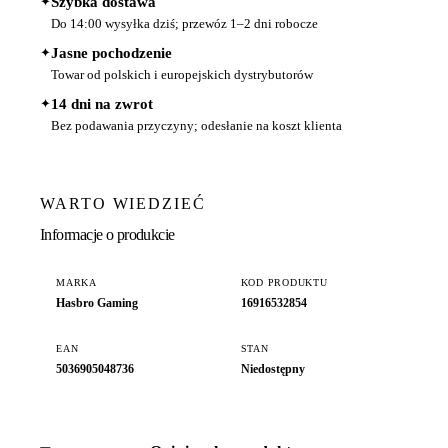
✦
Szybka dostawa
Do 14:00 wysyłka dziś; przewóz 1–2 dni robocze
✦
Jasne pochodzenie
Towar od polskich i europejskich dystrybutorów
✦
14 dni na zwrot
Bez podawania przyczyny; odesłanie na koszt klienta
WARTO WIEDZIEĆ
Informacje o produkcie
MARKA
KOD PRODUKTU
Hasbro Gaming
16916532854
EAN
STAN
5036905048736
Niedostępny