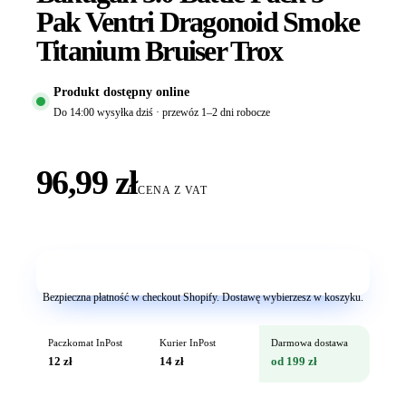
Pak Ventri Dragonoid Smoke
Titanium Bruiser Trox
Produkt dostępny online
Do 14:00 wysyłka dziś · przewóz 1–2 dni robocze
96,99 zł
CENA Z VAT
Dodaj do koszyka
Bezpieczna płatność w checkout Shopify. Dostawę wybierzesz w koszyku.
Paczkomat InPost
Kurier InPost
Darmowa dostawa
12 zł
14 zł
od 199 zł