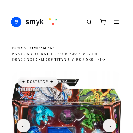
Ś
DARMOWA DOSTAWA OD 199 ZŁ
POLSCY I EUROPEJSCY DYSTRYBUTORZY
14
●
●
●
ESMYK.COM
ESMYK
/
/
BAKUGAN 3.0 BATTLE PACK 5-PAK VENTRI
DRAGONOID SMOKE TITANIUM BRUISER TROX
★ DOSTĘPNY ★
←
→