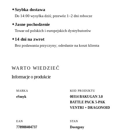
✦
Szybka dostawa
Do 14:00 wysyłka dziś; przewóz 1–2 dni robocze
✦
Jasne pochodzenie
Towar od polskich i europejskich dystrybutorów
✦
14 dni na zwrot
Bez podawania przyczyny; odesłanie na koszt klienta
WARTO WIEDZIEĆ
Informacje o produkcie
MARKA
KOD PRODUKTU
eSmyk
00314 BAKUGAN 3.0
BATTLE PACK 5-PAK
VENTRI + DRAGONOID
EAN
STAN
778988404737
Dostępny