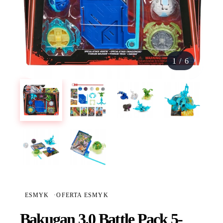
1
/
6
ESMYK
·
OFERTA ESMYK
Bakugan 3.0 Battle Pack 5-