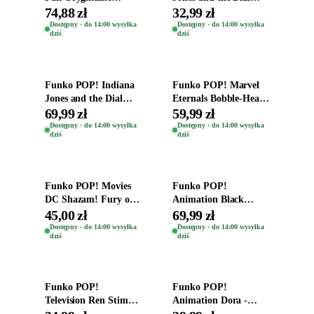
Figurki Roblox
Destiny Bobble-Head
74,88 zł
32,99 zł
Zwierzęta Tropical
Helena Shaw 1386
Dostępny · do 14:00 wysyłka
Dostępny · do 14:00 wysyłka
dziś
dziś
Time
Dodaj do koszyka
Dodaj do koszyka
Funko POP! Indiana
Funko POP! Marvel
Jones and the Dial
Eternals Bobble-Head
Destiny Bobble-Head
Oryginalna Figurka
69,99 zł
59,99 zł
Teddy Kumar 1388
Kro 737
Dostępny · do 14:00 wysyłka
Dostępny · do 14:00 wysyłka
dziś
dziś
Dodaj do koszyka
Dodaj do koszyka
Funko POP! Movies
Funko POP!
DC Shazam! Fury of
Animation Black
the Gods Vinyl Figure
Clover Vinyl Figure
45,00 zł
69,99 zł
Eugene 1281
Oryginalna Figurka
Dostępny · do 14:00 wysyłka
Dostępny · do 14:00 wysyłka
dziś
dziś
Yuno 1101
Dodaj do koszyka
Dodaj do koszyka
Funko POP!
Funko POP!
Television Ren Stimpy
Animation Dora -
Space Madness Ren
Vinyl Figure