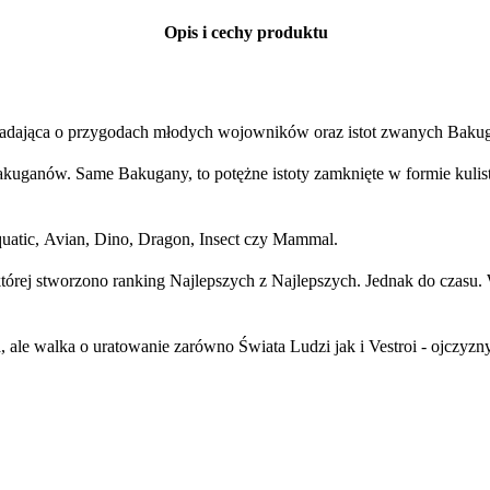
Opis i cechy produktu
iadająca o przygodach młodych wojowników oraz istot zwanych Baku
uganów. Same Bakugany, to potężne istoty zamknięte w formie kuliste
uatic, Avian, Dino, Dragon, Insect czy Mammal.
órej stworzono ranking Najlepszych z Najlepszych. Jednak do czasu. 
awa, ale walka o uratowanie zarówno Świata Ludzi jak i Vestroi - ojczy