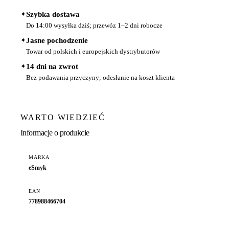
✦
Szybka dostawa
Do 14:00 wysyłka dziś; przewóz 1–2 dni robocze
✦
Jasne pochodzenie
Towar od polskich i europejskich dystrybutorów
✦
14 dni na zwrot
Bez podawania przyczyny; odesłanie na koszt klienta
WARTO WIEDZIEĆ
Informacje o produkcie
MARKA
eSmyk
EAN
778988466704