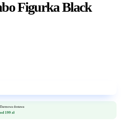
bo Figurka Black
Darmowa dostawa
od 199 zł