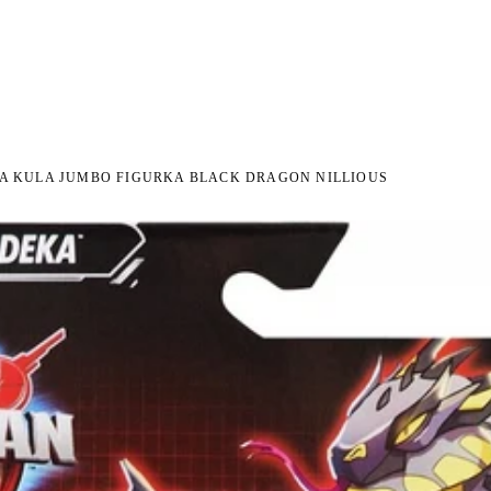
I NA ZWROT
ZAMÓW DO 14:00 — WYSYŁKA DZIŚ
DARMOWA DOSTAWA OD 199 
●
●
ŻA KULA JUMBO FIGURKA BLACK DRAGON NILLIOUS