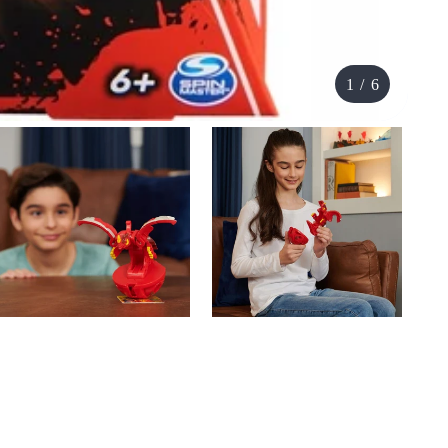
1
/
6