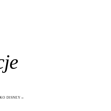
cje
KO DISNEY
→