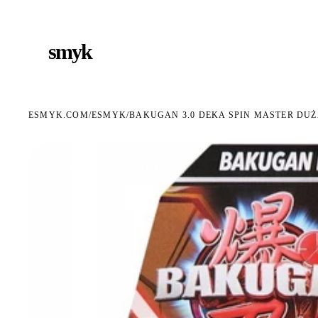
ARMOWA DOSTAWA OD 199 ZŁ
POLSCY I EUROPEJSCY DYSTRYBUTORZY
14 DN
●
●
smyk
e
ESMYK.COM
ESMYK
/
/
BAKUGAN 3.0 DEKA SPIN MASTER DU
WKRÓTCE W SPRZEDAŻY