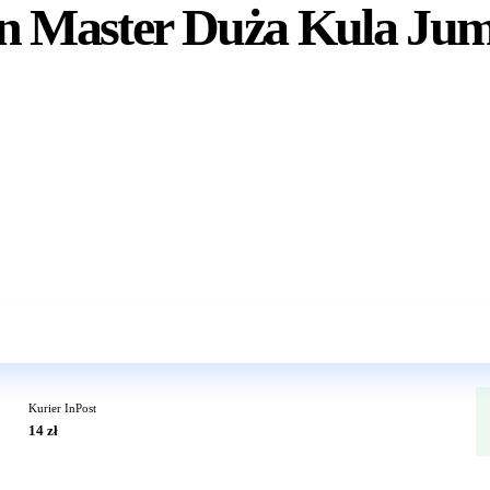
n Master Duża Kula Jum
Wkrótce w sprzedaży
Kurier InPost
14 zł