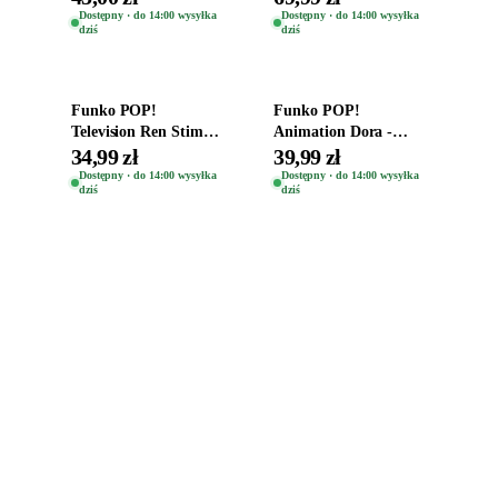
Eugene 1281
Oryginalna Figurka
Dostępny · do 14:00 wysyłka
Dostępny · do 14:00 wysyłka
dziś
dziś
Yuno 1101
Dodaj do koszyka
Dodaj do koszyka
Funko POP!
Funko POP!
Television Ren Stimpy
Animation Dora -
Space Madness Ren
Vinyl Figure
34,99 zł
39,99 zł
(Special Edition) 1532
Oryginalna Figurka
Dostępny · do 14:00 wysyłka
Dostępny · do 14:00 wysyłka
dziś
dziś
Dora 2003
Zabawki, figurki i kolekcjonerskie hity z
e
smyk
ulubionych światów. Jeden sklep, przejrzyste
zasady dostawy i produkty od polskich oraz
europejskich dystrybutorów.