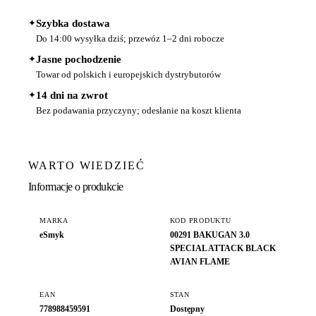
✦
Szybka dostawa
Do 14:00 wysyłka dziś; przewóz 1–2 dni robocze
✦
Jasne pochodzenie
Towar od polskich i europejskich dystrybutorów
✦
14 dni na zwrot
Bez podawania przyczyny; odesłanie na koszt klienta
WARTO WIEDZIEĆ
Informacje o produkcie
MARKA
KOD PRODUKTU
eSmyk
00291 BAKUGAN 3.0
SPECIAL ATTACK BLACK
AVIAN FLAME
EAN
STAN
778988459591
Dostępny