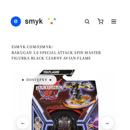
Ś
DARMOWA DOSTAWA OD 199 ZŁ
POLSCY I EUROPEJSCY DYSTRYBUTORZY
14
●
●
●
ESMYK.COM
ESMYK
/
/
BAKUGAN 3.0 SPECIAL ATTACK SPIN MASTER
FIGURKA BLACK CZARNY AVIAN FLAME
★ DOSTĘPNY ★
←
→