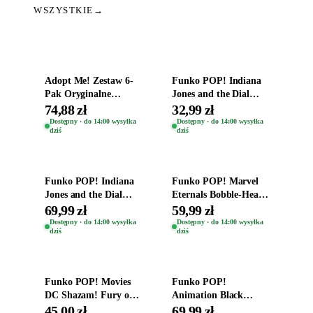
WSZYSTKIE
→
Dodaj do koszyka
Dodaj do koszyka
Adopt Me! Zestaw 6-
Funko POP! Indiana
Pak Oryginalne
Jones and the Dial
Figurki Roblox
Destiny Bobble-Head
74,88 zł
32,99 zł
Zwierzęta Tropical
Helena Shaw 1386
Dostępny · do 14:00 wysyłka
Dostępny · do 14:00 wysyłka
dziś
dziś
Time
Dodaj do koszyka
Dodaj do koszyka
Funko POP! Indiana
Funko POP! Marvel
Jones and the Dial
Eternals Bobble-Head
Destiny Bobble-Head
Oryginalna Figurka
69,99 zł
59,99 zł
Teddy Kumar 1388
Kro 737
Dostępny · do 14:00 wysyłka
Dostępny · do 14:00 wysyłka
dziś
dziś
Dodaj do koszyka
Dodaj do koszyka
Funko POP! Movies
Funko POP!
DC Shazam! Fury of
Animation Black
the Gods Vinyl Figure
Clover Vinyl Figure
45,00 zł
69,99 zł