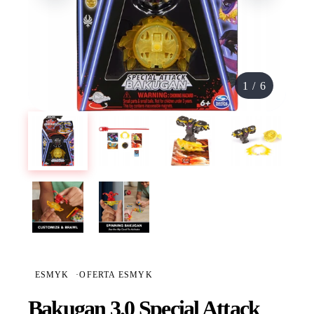
1
/
6
ESMYK
·
OFERTA ESMYK
Bakugan 3.0 Special Attack