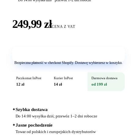
Do 14:00 wysyłka dziś · przewóz 1–2 dni robocze
249,99 zł
CENA Z VAT
Dodaj do koszyka
Bezpieczna płatność w checkout Shopify. Dostawę wybierzesz w koszyku.
Paczkomat InPost
Kurier InPost
Darmowa dostawa
12 zł
14 zł
od 199 zł
✦
Szybka dostawa
Do 14:00 wysyłka dziś; przewóz 1–2 dni robocze
✦
Jasne pochodzenie
Towar od polskich i europejskich dystrybutorów