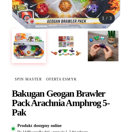
1
/
3
SPIN MASTER
·
OFERTA ESMYK
Bakugan Geogan Brawler
Pack Arachnia Amphrog 5-
Pak
Produkt dostępny online