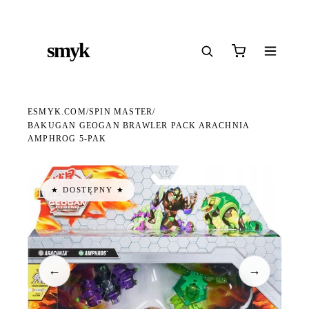
Ś
DARMOWA DOSTAWA OD 199 ZŁ
POLSCY I EUROPEJSCY DYSTRYBUTORZY
14
●
●
●
smyk
e
ESMYK.COM
SPIN MASTER
/
/
BAKUGAN GEOGAN BRAWLER PACK ARACHNIA
AMPHROG 5-PAK
★ DOSTĘPNY ★
←
→