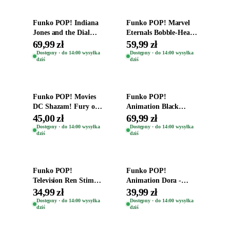
Funko POP! Indiana
Funko POP! Marvel
Jones and the Dial
Eternals Bobble-Head
Destiny Bobble-Head
Oryginalna Figurka
69,99 zł
59,99 zł
Teddy Kumar 1388
Kro 737
Dostępny · do 14:00 wysyłka
Dostępny · do 14:00 wysyłka
dziś
dziś
Dodaj do koszyka
Dodaj do koszyka
Funko POP! Movies
Funko POP!
DC Shazam! Fury of
Animation Black
the Gods Vinyl Figure
Clover Vinyl Figure
45,00 zł
69,99 zł
Eugene 1281
Oryginalna Figurka
Dostępny · do 14:00 wysyłka
Dostępny · do 14:00 wysyłka
dziś
dziś
Yuno 1101
Dodaj do koszyka
Dodaj do koszyka
Funko POP!
Funko POP!
Television Ren Stimpy
Animation Dora -
Space Madness Ren
Vinyl Figure
34,99 zł
39,99 zł
(Special Edition) 1532
Oryginalna Figurka
Dostępny · do 14:00 wysyłka
Dostępny · do 14:00 wysyłka
dziś
dziś
Dora 2003