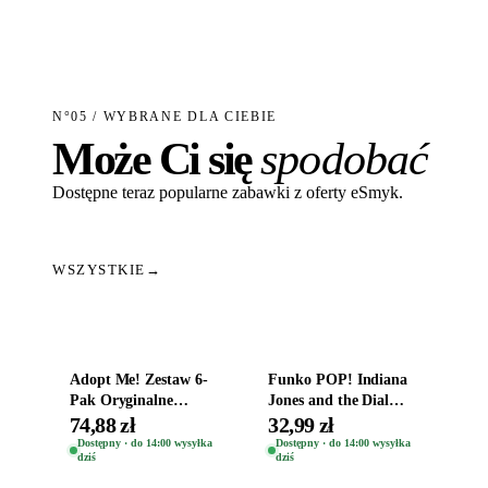
N°05 / WYBRANE DLA CIEBIE
Może Ci się
spodobać
Dostępne teraz popularne zabawki z oferty eSmyk.
WSZYSTKIE
→
Dodaj do koszyka
Dodaj do koszyka
Adopt Me! Zestaw 6-
Funko POP! Indiana
Pak Oryginalne
Jones and the Dial
Figurki Roblox
Destiny Bobble-Head
74,88 zł
32,99 zł
Zwierzęta Tropical
Helena Shaw 1386
Dostępny · do 14:00 wysyłka
Dostępny · do 14:00 wysyłka
dziś
dziś
Time
Dodaj do koszyka
Dodaj do koszyka