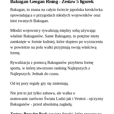
Bakugan Geogan Rising - Zestaw 5 figurek
Bakugan, to znana na całym świecie japońska kreskówka
opowiadająca o przygodach młodych wojowników oraz
istot zwanych Bakugan.
Młodzi wojownicy rywalizują między sobą używając
właśnie Bakuganów. Same Bakugany, to potężne istoty
zamknięte w formie kulistej, które dopiero po wyrzuceniu
w powietrze na polu walki przyjmują swoją właściwą
formę.
Rywalizacja z pomocą Bakuganów przybiera formę
sportu, w której stworzono ranking Najlepszych z
Najlepszych. Jednak do czasu.
Od tej pory reguły gry się zmieniają.
Nie jest to już tylko zabawa, ale walka o
uratowanie zarówno Świata Ludzi jak i Vestroi - ojczyzny
Bakuganów - przed absolutną zagładą.
Zestaw Brawler Pack
zawiera figurki, które rzucone na