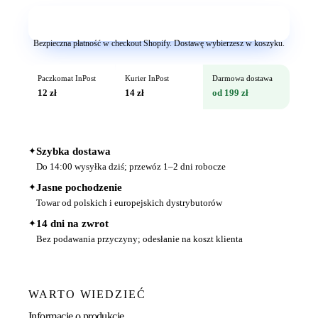
Dodaj do koszyka
Bezpieczna płatność w checkout Shopify. Dostawę wybierzesz w koszyku.
Paczkomat InPost
Kurier InPost
Darmowa dostawa
12 zł
14 zł
od 199 zł
✦
Szybka dostawa
Do 14:00 wysyłka dziś; przewóz 1–2 dni robocze
✦
Jasne pochodzenie
Towar od polskich i europejskich dystrybutorów
✦
14 dni na zwrot
Bez podawania przyczyny; odesłanie na koszt klienta
WARTO WIEDZIEĆ
Informacje o produkcie