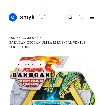
DARMOWA DOSTAWA OD 199 ZŁ
POLSCY I EUROPEJSCY DYSTRYBUTORZY
14 
●
●
●
ESMYK.COM
ESMYK
/
/
BAKUGAN GEOGAN ULTRA ELEMENTAL VENTUS
SERPILLIOUS
★ DOSTĘPNY ★