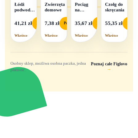
Łódż
Zwierzęta
Pociąg
Czołg do
podwodna
domowe
na
skręcania
na baterie
baterie
światło i
41,21 zł
7,38 zł
35,67 zł
55,35 zł
Podgląd
Podgląd
Podgląd
Podgl
dźwięk
Wkrótce
Wkrótce
Wkrótce
Wkrótce
Osobny sklep, możliwa osobna paczka, jedna
Poznaj całe Figlovo
→
płatność.
Zabawki, figurki i kolekcjonerskie hity z
e
smyk
ulubionych światów. Jeden sklep, przejrzyste
zasady dostawy i produkty od polskich oraz
europejskich dystrybutorów.