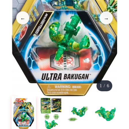
←
→
1
/
6