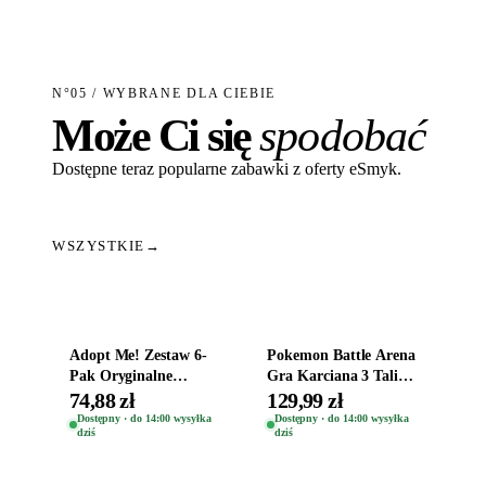
N°05 / WYBRANE DLA CIEBIE
Może Ci się
spodobać
Dostępne teraz popularne zabawki z oferty eSmyk.
WSZYSTKIE
→
Dodaj do koszyka
Dodaj do koszyka
Adopt Me! Zestaw 6-
Pokemon Battle Arena
Pak Oryginalne
Gra Karciana 3 Talie
Figurki Roblox
Oryginal
74,88 zł
129,99 zł
Zwierzęta Tropical
Dostępny · do 14:00 wysyłka
Dostępny · do 14:00 wysyłka
dziś
dziś
Time
Dodaj do koszyka
Dodaj do koszyka