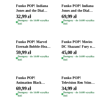
Funko POP! Indiana
Funko POP! Indiana
Jones and the Dial
Jones and the Dial
Destiny Bobble-Head
Destiny Bobble-Head
32,99 zł
69,99 zł
Helena Shaw 1386
Teddy Kumar 1388
Dostępny · do 14:00 wysyłka
Dostępny · do 14:00 wysyłka
dziś
dziś
Dodaj do koszyka
Dodaj do koszyka
Funko POP! Marvel
Funko POP! Movies
Eternals Bobble-Head
DC Shazam! Fury of
Oryginalna Figurka
the Gods Vinyl Figure
59,99 zł
45,00 zł
Kro 737
Eugene 1281
Dostępny · do 14:00 wysyłka
Dostępny · do 14:00 wysyłka
dziś
dziś
Dodaj do koszyka
Dodaj do koszyka
Funko POP!
Funko POP!
Animation Black
Television Ren Stimpy
Clover Vinyl Figure
Space Madness Ren
69,99 zł
34,99 zł
Oryginalna Figurka
(Special Edition) 1532
Dostępny · do 14:00 wysyłka
Dostępny · do 14:00 wysyłka
dziś
dziś
Yuno 1101