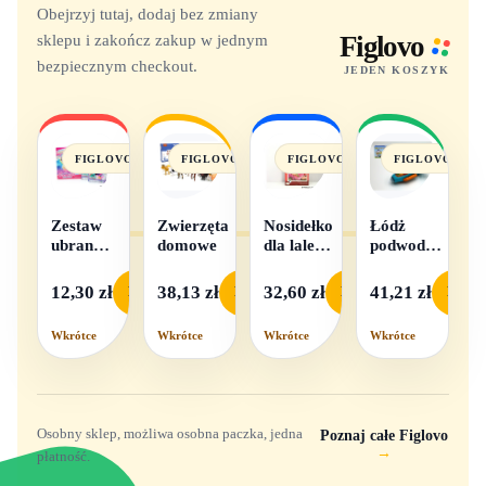
Obejrzyj tutaj, dodaj bez zmiany
sklepu i zakończ zakup w jednym
Figlovo
bezpiecznym checkout.
JEDEN KOSZYK
FIGLOVO
FIGLOVO
FIGLOVO
FIGLOVO
Zestaw
Zwierzęta
Nosidełko
Łódż
ubranek
domowe
dla lalek
podwodna
dla lalek
w
na baterie
- 1
pudełku
12,30 zł
38,13 zł
32,60 zł
41,21 zł
Podgląd
Podgląd
Podgląd
Podgl
komplet,
mix
Wkrótce
Wkrótce
Wkrótce
Wkrótce
wzorów
Osobny sklep, możliwa osobna paczka, jedna
Poznaj całe Figlovo
→
płatność.