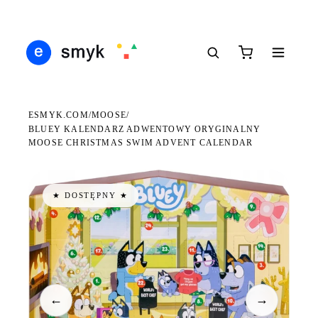
Ś
DARMOWA DOSTAWA OD 199 ZŁ
POLSCY I EUROPEJSCY DYSTRYBUTORZY
14
●
●
●
ESMYK.COM
MOOSE
/
/
BLUEY KALENDARZ ADWENTOWY ORYGINALNY
MOOSE CHRISTMAS SWIM ADVENT CALENDAR
★ DOSTĘPNY ★
←
→