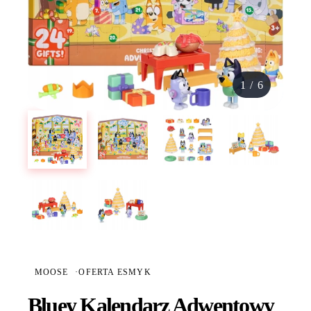
1
/
6
MOOSE
·
OFERTA ESMYK
Bluey Kalendarz Adwentowy