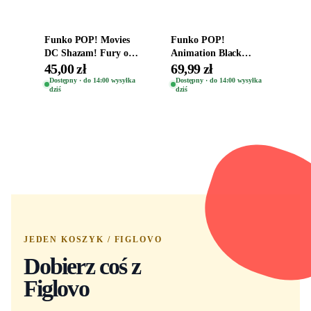
Funko POP! Movies
Funko POP!
DC Shazam! Fury of
Animation Black
the Gods Vinyl Figure
Clover Vinyl Figure
45,00 zł
69,99 zł
Eugene 1281
Oryginalna Figurka
Dostępny · do 14:00 wysyłka
Dostępny · do 14:00 wysyłka
dziś
dziś
Yuno 1101
JEDEN KOSZYK / FIGLOVO
Dobierz coś z
Figlovo