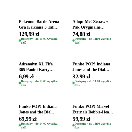
Dodaj do koszyka
Dodaj do koszyka
Pokemon Battle Arena
Adopt Me! Zestaw 6-
Gra Karciana 3 Talie
Pak Oryginalne
Oryginal
Figurki Roblox
129,99 zł
74,88 zł
Zwierzęta Tropical
Dostępny · do 14:00 wysyłka
Dostępny · do 14:00 wysyłka
dziś
dziś
Time
Dodaj do koszyka
Dodaj do koszyka
Adrenalyn XL Fifa
Funko POP! Indiana
365 Panini Karty
Jones and the Dial
Piłkarskie Saszetka z
Destiny Bobble-Head
6,99 zł
32,99 zł
Kartami 2026
Helena Shaw 1386
Dostępny · do 14:00 wysyłka
Dostępny · do 14:00 wysyłka
dziś
dziś
Dodaj do koszyka
Dodaj do koszyka
Funko POP! Indiana
Funko POP! Marvel
Jones and the Dial
Eternals Bobble-Head
Destiny Bobble-Head
Oryginalna Figurka
69,99 zł
59,99 zł
Teddy Kumar 1388
Kro 737
Dostępny · do 14:00 wysyłka
Dostępny · do 14:00 wysyłka
dziś
dziś
Dodaj do koszyka
Dodaj do koszyka