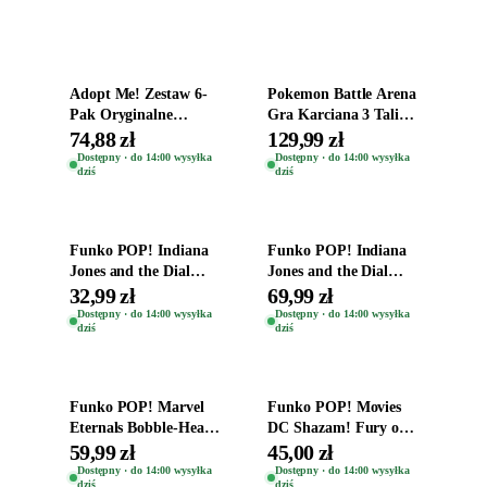
Dodaj do koszyka
Dodaj do koszyka
Adopt Me! Zestaw 6-
Pokemon Battle Arena
Pak Oryginalne
Gra Karciana 3 Talie
Figurki Roblox
Oryginal
74,88 zł
129,99 zł
Zwierzęta Tropical
Dostępny · do 14:00 wysyłka
Dostępny · do 14:00 wysyłka
dziś
dziś
Time
Dodaj do koszyka
Dodaj do koszyka
Funko POP! Indiana
Funko POP! Indiana
Jones and the Dial
Jones and the Dial
Destiny Bobble-Head
Destiny Bobble-Head
32,99 zł
69,99 zł
Helena Shaw 1386
Teddy Kumar 1388
Dostępny · do 14:00 wysyłka
Dostępny · do 14:00 wysyłka
dziś
dziś
Dodaj do koszyka
Dodaj do koszyka
Funko POP! Marvel
Funko POP! Movies
Eternals Bobble-Head
DC Shazam! Fury of
Oryginalna Figurka
the Gods Vinyl Figure
59,99 zł
45,00 zł
Kro 737
Eugene 1281
Dostępny · do 14:00 wysyłka
Dostępny · do 14:00 wysyłka
dziś
dziś