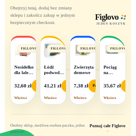
Obejrzyj tutaj, dodaj bez zmiany
sklepu i zakończ zakup w jednym
Figlovo
bezpiecznym checkout.
JEDEN KOSZYK
FIGLOVO
FIGLOVO
FIGLOVO
FIGLOVO
Nosidełko
Łódż
Zwierzęta
Pociąg
dla lalek
podwodna
domowe
na
w
na baterie
baterie
pudełku
światło i
32,60 zł
41,21 zł
7,38 zł
35,67 zł
Podgląd
Podgląd
Podgląd
Podgl
dźwięk
Wkrótce
Wkrótce
Wkrótce
Wkrótce
Osobny sklep, możliwa osobna paczka, jedna
Poznaj całe Figlovo
→
płatność.