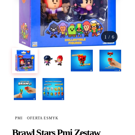
1
/
6
PMI
·
OFERTA ESMYK
Brawl Stars Pmi Zestaw