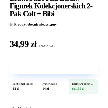
Figurek Kolekcjonerskich 2-
Pak Colt + Bibi
Produkt obecnie niedostępny
34,99 zł
CENA Z VAT
Wkrótce w sprzedaży
Paczkomat InPost
Kurier InPost
Darmowa dostawa
12 zł
14 zł
od 199 zł