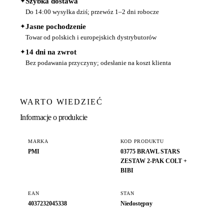
✦
Szybka dostawa
Do 14:00 wysyłka dziś; przewóz 1–2 dni robocze
✦
Jasne pochodzenie
Towar od polskich i europejskich dystrybutorów
✦
14 dni na zwrot
Bez podawania przyczyny; odesłanie na koszt klienta
WARTO WIEDZIEĆ
Informacje o produkcie
MARKA
KOD PRODUKTU
PMI
03775 BRAWL STARS
ZESTAW 2-PAK COLT +
BIBI
EAN
STAN
4037232045338
Niedostępny