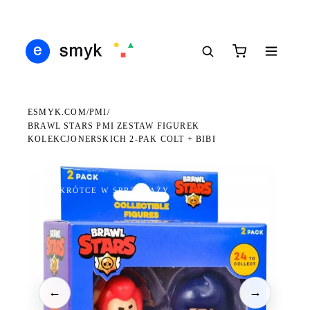
DARMOWA DOSTAWA OD 199 ZŁ
POLSCY I EUROPEJSCY DYSTRYBUTORZY
14 
●
●
●
ESMYK.COM
PMI
/
/
BRAWL STARS PMI ZESTAW FIGUREK
KOLEKCJONERSKICH 2-PAK COLT + BIBI
WKRÓTCE W SPRZEDAŻY
←
→