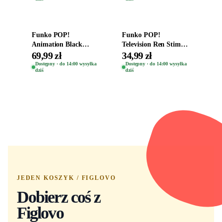
Dodaj do koszyka
Dodaj do koszyka
Funko POP!
Funko POP!
Animation Black
Television Ren Stimpy
Clover Vinyl Figure
Space Madness Ren
69,99 zł
34,99 zł
Oryginalna Figurka
(Special Edition) 1532
Dostępny · do 14:00 wysyłka
Dostępny · do 14:00 wysyłka
dziś
dziś
Yuno 1101
JEDEN KOSZYK / FIGLOVO
Dobierz coś z
Figlovo