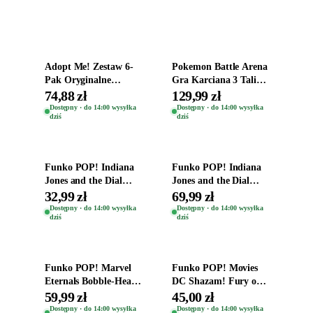
Dodaj do koszyka
Dodaj do koszyka
Adopt Me! Zestaw 6-
Pokemon Battle Arena
Pak Oryginalne
Gra Karciana 3 Talie
Figurki Roblox
Oryginal
74,88 zł
129,99 zł
Zwierzęta Tropical
Dostępny · do 14:00 wysyłka
Dostępny · do 14:00 wysyłka
dziś
dziś
Time
Dodaj do koszyka
Dodaj do koszyka
Funko POP! Indiana
Funko POP! Indiana
Jones and the Dial
Jones and the Dial
Destiny Bobble-Head
Destiny Bobble-Head
32,99 zł
69,99 zł
Helena Shaw 1386
Teddy Kumar 1388
Dostępny · do 14:00 wysyłka
Dostępny · do 14:00 wysyłka
dziś
dziś
Dodaj do koszyka
Dodaj do koszyka
Funko POP! Marvel
Funko POP! Movies
Eternals Bobble-Head
DC Shazam! Fury of
Oryginalna Figurka
the Gods Vinyl Figure
59,99 zł
45,00 zł
Kro 737
Eugene 1281
Dostępny · do 14:00 wysyłka
Dostępny · do 14:00 wysyłka