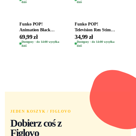
dziś
dziś
Dodaj do koszyka
Dodaj do koszyka
Funko POP!
Funko POP!
Animation Black
Television Ren Stimpy
Clover Vinyl Figure
Space Madness Ren
69,99 zł
34,99 zł
Oryginalna Figurka
(Special Edition) 1532
Dostępny · do 14:00 wysyłka
Dostępny · do 14:00 wysyłka
dziś
dziś
Yuno 1101
JEDEN KOSZYK / FIGLOVO
Dobierz coś z
Figlovo