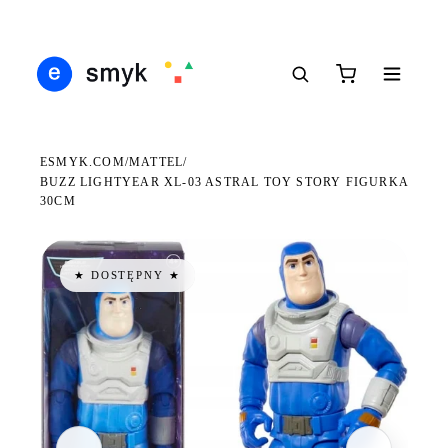
DARMOWA DOSTAWA OD 199 ZŁ
POLSCY I EUROPEJSCY DYSTRYBUTORZY
14 
●
●
●
ESMYK.COM
MATTEL
/
/
BUZZ LIGHTYEAR XL-03 ASTRAL TOY STORY FIGURKA
30CM
★ DOSTĘPNY ★