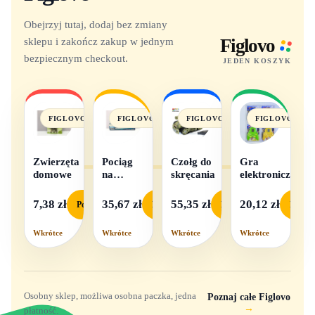
Obejrzyj tutaj, dodaj bez zmiany
sklepu i zakończ zakup w jednym
Figlovo
bezpiecznym checkout.
JEDEN KOSZYK
FIGLOVO
FIGLOVO
FIGLOVO
FIGLOVO
Zwierzęta
Pociąg
Czołg do
Gra
domowe
na
skręcania
elektroniczna
baterie
światło i
7,38 zł
35,67 zł
55,35 zł
20,12 zł
Podgląd
Podgląd
Podgląd
Podgl
dźwięk
Wkrótce
Wkrótce
Wkrótce
Wkrótce
Osobny sklep, możliwa osobna paczka, jedna
Poznaj całe Figlovo
→
płatność.