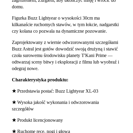
zagrożeniem, Zurgiem, aby ukończyć misję i wrócić do
domu.
Figurka Buzz Lightyear o wysokości 30cm ma
kilkanaście ruchomych stawów, w tym łokcie, nadgarstki
czy kolana co pozwala na dynamiczne pozowanie.
Zaprojektowany z wiernie odwzorowanymi szczegółami
Buzz Astral jest gotów dowodzić swoją drużyną i stawić
czoła surowemu środowisku planety T'Kani Prime —
odtwarzaj sceny bitwy i eksploracji z filmu lub wyobraź i
odegraj nowe.
Charakterystyka produktu:
★
Przedstawia postać: Buzz Lightyear XL-03
★
Wysoka jakość wykonania i odwzorowania
szczegółów
★
Produkt licencjonowany
★
Ruchome ręce, nogi i głowa