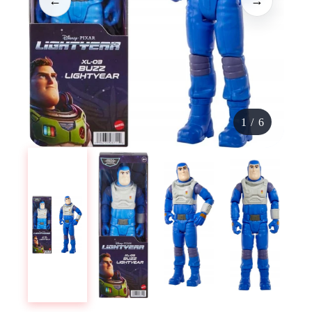
←
→
1
/
6