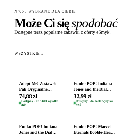
N°05 / WYBRANE DLA CIEBIE
Może Ci się
spodobać
Dostępne teraz popularne zabawki z oferty eSmyk.
WSZYSTKIE
→
Dodaj do koszyka
Dodaj do koszyka
Adopt Me! Zestaw 6-
Funko POP! Indiana
Pak Oryginalne
Jones and the Dial
Figurki Roblox
Destiny Bobble-Head
74,88 zł
32,99 zł
Zwierzęta Tropical
Helena Shaw 1386
Dostępny · do 14:00 wysyłka
Dostępny · do 14:00 wysyłka
dziś
dziś
Time
Dodaj do koszyka
Dodaj do koszyka
Funko POP! Indiana
Funko POP! Marvel
Jones and the Dial
Eternals Bobble-Head