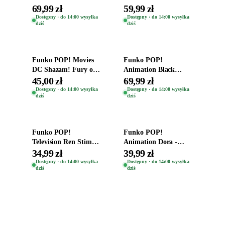
Destiny Bobble-Head
Oryginalna Figurka
69,99 zł
59,99 zł
Teddy Kumar 1388
Kro 737
Dostępny · do 14:00 wysyłka
Dostępny · do 14:00 wysyłka
dziś
dziś
Dodaj do koszyka
Dodaj do koszyka
Funko POP! Movies
Funko POP!
DC Shazam! Fury of
Animation Black
the Gods Vinyl Figure
Clover Vinyl Figure
45,00 zł
69,99 zł
Eugene 1281
Oryginalna Figurka
Dostępny · do 14:00 wysyłka
Dostępny · do 14:00 wysyłka
dziś
dziś
Yuno 1101
Dodaj do koszyka
Dodaj do koszyka
Funko POP!
Funko POP!
Television Ren Stimpy
Animation Dora -
Space Madness Ren
Vinyl Figure
34,99 zł
39,99 zł
(Special Edition) 1532
Oryginalna Figurka
Dostępny · do 14:00 wysyłka
Dostępny · do 14:00 wysyłka
dziś
dziś
Dora 2003