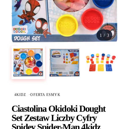
1
/
3
4KIDZ
·
OFERTA ESMYK
Ciastolina Okidoki Dought
Set Zestaw Liczby Cyfry
Spidey Spider-Man 4kidz