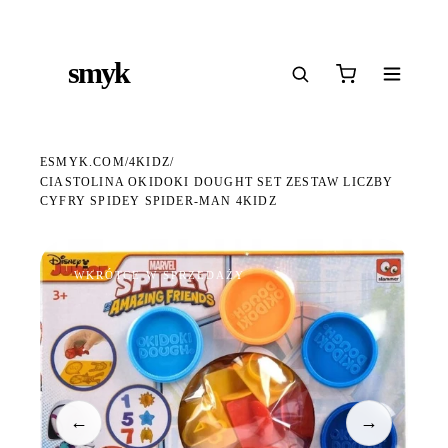
Ś
DARMOWA DOSTAWA OD 199 ZŁ
POLSCY I EUROPEJSCY DYSTRYBUTORZY
14
●
●
●
smyk
e
ESMYK.COM
4KIDZ
/
/
CIASTOLINA OKIDOKI DOUGHT SET ZESTAW LICZBY
CYFRY SPIDEY SPIDER-MAN 4KIDZ
WKRÓTCE W SPRZEDAŻY
←
→