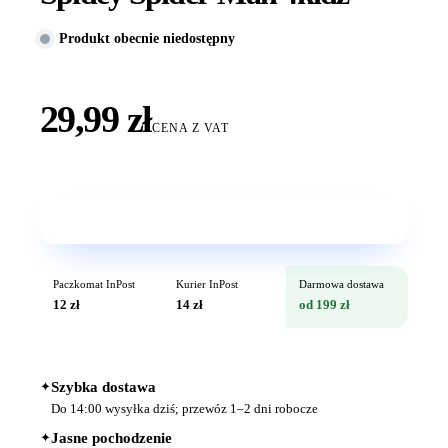
Produkt obecnie niedostępny
29,99 zł
CENA Z VAT
Wkrótce w sprzedaży
Paczkomat InPost
Kurier InPost
Darmowa dostawa
12 zł
14 zł
od 199 zł
✦
Szybka dostawa
Do 14:00 wysyłka dziś; przewóz 1–2 dni robocze
✦
Jasne pochodzenie