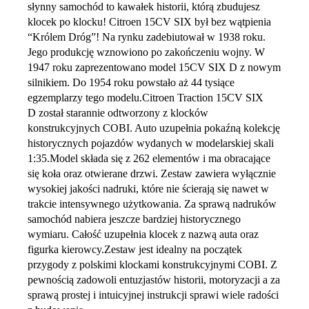
słynny samochód to kawałek historii, którą zbudujesz
klocek po klocku! Citroen 15CV SIX był bez wątpienia
“Królem Dróg”! Na rynku zadebiutował w 1938 roku.
Jego produkcję wznowiono po zakończeniu wojny. W
1947 roku zaprezentowano model 15CV SIX D z nowym
silnikiem. Do 1954 roku powstało aż 44 tysiące
egzemplarzy tego modelu.Citroen Traction 15CV SIX
D został starannie odtworzony z klocków
konstrukcyjnych COBI. Auto uzupełnia pokaźną kolekcję
historycznych pojazdów wydanych w modelarskiej skali
1:35.Model składa się z 262 elementów i ma obracające
się koła oraz otwierane drzwi. Zestaw zawiera wyłącznie
wysokiej jakości nadruki, które nie ścierają się nawet w
trakcie intensywnego użytkowania. Za sprawą nadruków
samochód nabiera jeszcze bardziej historycznego
wymiaru. Całość uzupełnia klocek z nazwą auta oraz
figurka kierowcy.Zestaw jest idealny na początek
przygody z polskimi klockami konstrukcyjnymi COBI. Z
pewnością zadowoli entuzjastów historii, motoryzacji a za
sprawą prostej i intuicyjnej instrukcji sprawi wiele radości