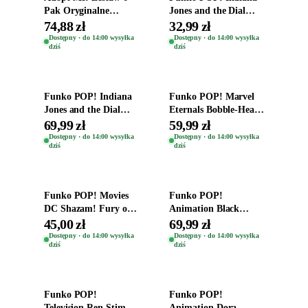
Pak Oryginalne
Jones and the Dial
Figurki Roblox
Destiny Bobble-Head
74,88 zł
32,99 zł
Zwierzęta Tropical
Helena Shaw 1386
Dostępny · do 14:00 wysyłka
Dostępny · do 14:00 wysyłka
dziś
dziś
Time
Dodaj do koszyka
Dodaj do koszyka
Funko POP! Indiana
Funko POP! Marvel
Jones and the Dial
Eternals Bobble-Head
Destiny Bobble-Head
Oryginalna Figurka
69,99 zł
59,99 zł
Teddy Kumar 1388
Kro 737
Dostępny · do 14:00 wysyłka
Dostępny · do 14:00 wysyłka
dziś
dziś
Dodaj do koszyka
Dodaj do koszyka
Funko POP! Movies
Funko POP!
DC Shazam! Fury of
Animation Black
the Gods Vinyl Figure
Clover Vinyl Figure
45,00 zł
69,99 zł
Eugene 1281
Oryginalna Figurka
Dostępny · do 14:00 wysyłka
Dostępny · do 14:00 wysyłka
dziś
dziś
Yuno 1101
Dodaj do koszyka
Dodaj do koszyka
Funko POP!
Funko POP!
Television Ren Stimpy
Animation Dora -