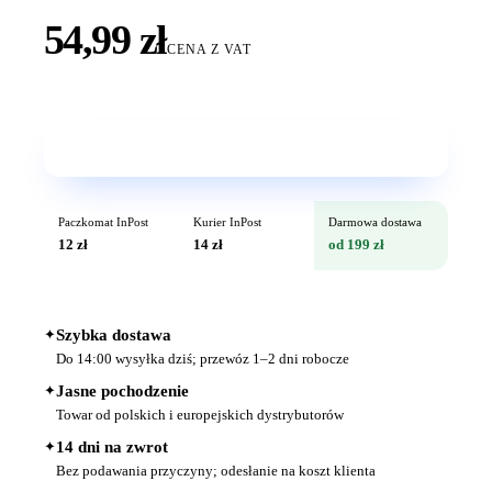
54,99 zł
CENA Z VAT
Wkrótce w sprzedaży
Paczkomat InPost
Kurier InPost
Darmowa dostawa
12 zł
14 zł
od 199 zł
✦
Szybka dostawa
Do 14:00 wysyłka dziś; przewóz 1–2 dni robocze
✦
Jasne pochodzenie
Towar od polskich i europejskich dystrybutorów
✦
14 dni na zwrot
Bez podawania przyczyny; odesłanie na koszt klienta