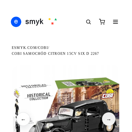
Ś
DARMOWA DOSTAWA OD 199 ZŁ
POLSCY I EUROPEJSCY DYSTRYBUTORZY
14
●
●
●
ESMYK.COM
COBI
/
/
COBI SAMOCHÓD CITROEN 15CV SIX D 2267
WKRÓTCE W SPRZEDAŻY
←
→