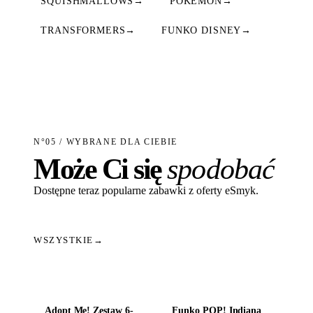
SQUISHMALLOWS
→
POKEMON
→
TRANSFORMERS
→
FUNKO DISNEY
→
N°05 / WYBRANE DLA CIEBIE
Może Ci się
spodobać
Dostępne teraz popularne zabawki z oferty eSmyk.
WSZYSTKIE
→
Dodaj do koszyka
Dodaj do koszyka
Adopt Me! Zestaw 6-
Funko POP! Indiana