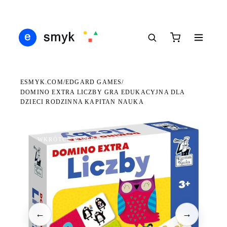
Ś
DARMOWA DOSTAWA OD 199 ZŁ
POLSCY I EUROPEJSCY DYSTRYBUTORZY
14
●
●
●
ESMYK.COM
EDGARD GAMES
/
/
DOMINO EXTRA LICZBY GRA EDUKACYJNA DLA
DZIECI RODZINNA KAPITAN NAUKA
WKRÓTCE W SPRZEDAŻY
←
→