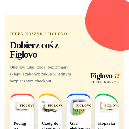
JEDEN KOSZYK / FIGLOVO
Dobierz coś z
Figlovo
Obejrzyj tutaj, dodaj bez zmiany
sklepu i zakończ zakup w jednym
Figlovo
bezpiecznym checkout.
JEDEN KOSZYK
FIGLOVO
FIGLOVO
FIGLOVO
FIGLOVO
Pociąg
Czołg do
Gra
Koparka
na
skręcania
elektroniczna
na