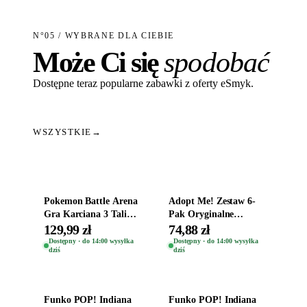
N°05 / WYBRANE DLA CIEBIE
Może Ci się
spodobać
Dostępne teraz popularne zabawki z oferty eSmyk.
WSZYSTKIE
→
Dodaj do koszyka
Dodaj do koszyka
Pokemon Battle Arena
Adopt Me! Zestaw 6-
Gra Karciana 3 Talie
Pak Oryginalne
Oryginal
Figurki Roblox
129,99 zł
74,88 zł
Zwierzęta Tropical
Dostępny · do 14:00 wysyłka
Dostępny · do 14:00 wysyłka
dziś
dziś
Time
Dodaj do koszyka
Dodaj do koszyka
Funko POP! Indiana
Funko POP! Indiana