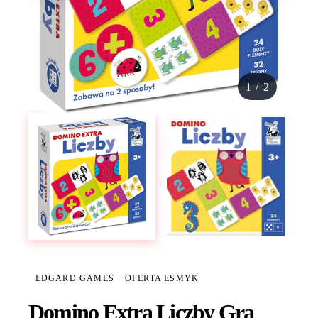
1
/
2
EDGARD GAMES
·
OFERTA ESMYK
Domino Extra Liczby Gra