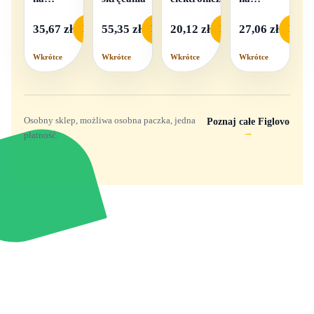
baterie
baterie
światło i
35,67 zł
55,35 zł
20,12 zł
27,06 zł
Podgląd
Podgląd
Podgląd
Podgl
dźwięk
Wkrótce
Wkrótce
Wkrótce
Wkrótce
Osobny sklep, możliwa osobna paczka, jedna
Poznaj całe Figlovo
→
płatność.
Zabawki, figurki i kolekcjonerskie hity z
e
smyk
ulubionych światów. Jeden sklep, przejrzyste
zasady dostawy i produkty od polskich oraz
europejskich dystrybutorów.