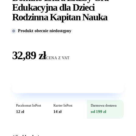
Edukacyjna dla Dzieci
Rodzinna Kapitan Nauka
Produkt obecnie niedostępny
32,89 zł
CENA Z VAT
Wkrótce w sprzedaży
Paczkomat InPost
Kurier InPost
Darmowa dostawa
12 zł
14 zł
od 199 zł