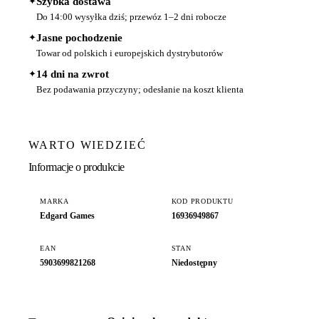
✦
Szybka dostawa
Do 14:00 wysyłka dziś; przewóz 1–2 dni robocze
✦
Jasne pochodzenie
Towar od polskich i europejskich dystrybutorów
✦
14 dni na zwrot
Bez podawania przyczyny; odesłanie na koszt klienta
WARTO WIEDZIEĆ
Informacje o produkcie
MARKA
KOD PRODUKTU
Edgard Games
16936949867
EAN
STAN
5903699821268
Niedostępny