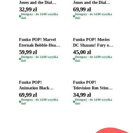
Jones and the Dial
Jones and the Dial
Destiny Bobble-Head
Destiny Bobble-Head
32,99 zł
69,99 zł
Helena Shaw 1386
Teddy Kumar 1388
Dostępny · do 14:00 wysyłka
Dostępny · do 14:00 wysyłka
dziś
dziś
Dodaj do koszyka
Dodaj do koszyka
Funko POP! Marvel
Funko POP! Movies
Eternals Bobble-Head
DC Shazam! Fury of
Oryginalna Figurka
the Gods Vinyl Figure
59,99 zł
45,00 zł
Kro 737
Eugene 1281
Dostępny · do 14:00 wysyłka
Dostępny · do 14:00 wysyłka
dziś
dziś
Dodaj do koszyka
Dodaj do koszyka
Funko POP!
Funko POP!
Animation Black
Television Ren Stimpy
Clover Vinyl Figure
Space Madness Ren
69,99 zł
34,99 zł
Oryginalna Figurka
(Special Edition) 1532
Dostępny · do 14:00 wysyłka
Dostępny · do 14:00 wysyłka
dziś
dziś
Yuno 1101