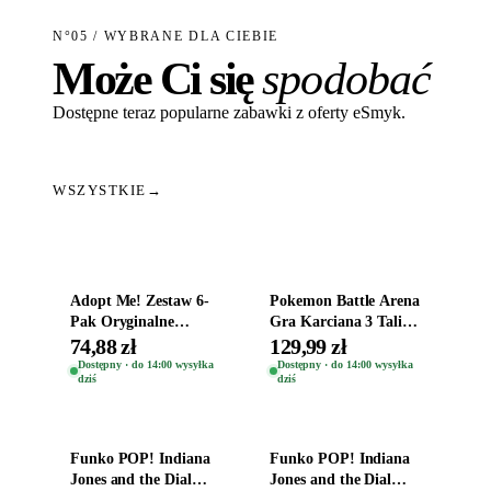
N°05 / WYBRANE DLA CIEBIE
Może Ci się
spodobać
Dostępne teraz popularne zabawki z oferty eSmyk.
WSZYSTKIE
→
Dodaj do koszyka
Dodaj do koszyka
Adopt Me! Zestaw 6-
Pokemon Battle Arena
Pak Oryginalne
Gra Karciana 3 Talie
Figurki Roblox
Oryginal
74,88 zł
129,99 zł
Zwierzęta Tropical
Dostępny · do 14:00 wysyłka
Dostępny · do 14:00 wysyłka
dziś
dziś
Time
Dodaj do koszyka
Dodaj do koszyka
Funko POP! Indiana
Funko POP! Indiana
Jones and the Dial
Jones and the Dial