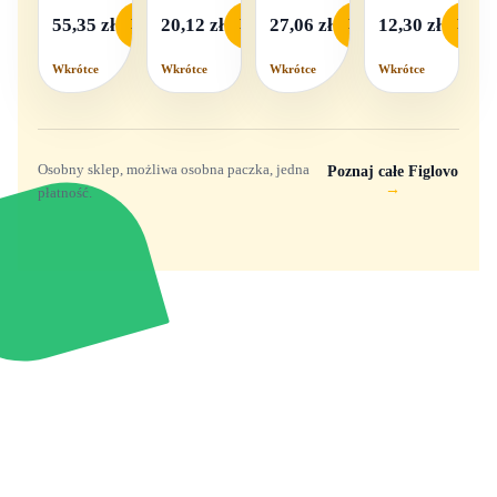
- 1
55,35 zł
20,12 zł
27,06 zł
12,30 zł
Podgląd
Podgląd
Podgląd
Podgl
komplet,
mix
Wkrótce
Wkrótce
Wkrótce
Wkrótce
wzorów
Osobny sklep, możliwa osobna paczka, jedna
Poznaj całe Figlovo
→
płatność.
Zabawki, figurki i kolekcjonerskie hity z
e
smyk
ulubionych światów. Jeden sklep, przejrzyste
zasady dostawy i produkty od polskich oraz
europejskich dystrybutorów.