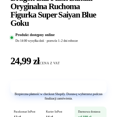
Oryginalna Ruchoma
Figurka Super Saiyan Blue
Goku
Produkt dostępny online
Do 14:00 wysyłka dziś · przewóz 1–2 dni robocze
24,99 zł
CENA Z VAT
Dodaj do koszyka
Bezpieczna płatność w checkout Shopify. Dostawę wybierzesz podczas
finalizacji zamówienia.
Paczkomat InPost
Kurier InPost
Darmowa dostawa
12 zł
14 zł
od 199 zł