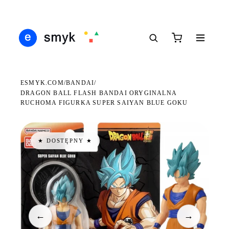
DARMOWA DOSTAWA OD 199 ZŁ
POLSCY I EUROPEJSCY DYSTRYBUTORZY
14 
●
●
●
ESMYK.COM
BANDAI
/
/
DRAGON BALL FLASH BANDAI ORYGINALNA
RUCHOMA FIGURKA SUPER SAIYAN BLUE GOKU
★ DOSTĘPNY ★
←
→