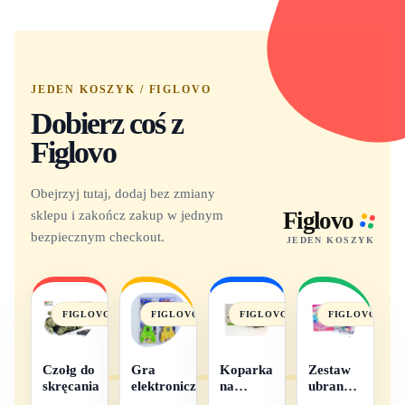
JEDEN KOSZYK / FIGLOVO
Dobierz coś z
Figlovo
Obejrzyj tutaj, dodaj bez zmiany
sklepu i zakończ zakup w jednym
Figlovo
bezpiecznym checkout.
JEDEN KOSZYK
FIGLOVO
FIGLOVO
FIGLOVO
FIGLOVO
Czołg do
Gra
Koparka
Zestaw
skręcania
elektroniczna
na
ubranek
baterie
dla lalek