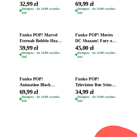
Destiny Bobble-Head
Destiny Bobble-Head
32,99 zł
69,99 zł
Helena Shaw 1386
Teddy Kumar 1388
Dostępny · do 14:00 wysyłka
Dostępny · do 14:00 wysyłka
dziś
dziś
Dodaj do koszyka
Dodaj do koszyka
Funko POP! Marvel
Funko POP! Movies
Eternals Bobble-Head
DC Shazam! Fury of
Oryginalna Figurka
the Gods Vinyl Figure
59,99 zł
45,00 zł
Kro 737
Eugene 1281
Dostępny · do 14:00 wysyłka
Dostępny · do 14:00 wysyłka
dziś
dziś
Dodaj do koszyka
Dodaj do koszyka
Funko POP!
Funko POP!
Animation Black
Television Ren Stimpy
Clover Vinyl Figure
Space Madness Ren
69,99 zł
34,99 zł
Oryginalna Figurka
(Special Edition) 1532
Dostępny · do 14:00 wysyłka
Dostępny · do 14:00 wysyłka
dziś
dziś
Yuno 1101