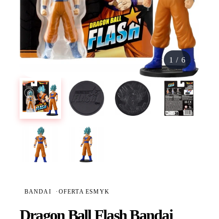
1
/
6
BANDAI
·
OFERTA ESMYK
Dragon Ball Flash Bandai