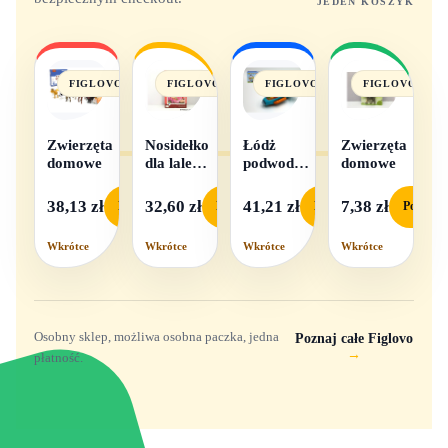
JEDEN KOSZYK
FIGLOVO
FIGLOVO
FIGLOVO
FIGLOVO
Zwierzęta
Nosidełko
Łódż
Zwierzęta
domowe
dla lalek
podwodna
domowe
w
na baterie
pudełku
38,13 zł
32,60 zł
41,21 zł
7,38 zł
Podgląd
Podgląd
Podgląd
Podgląd
Wkrótce
Wkrótce
Wkrótce
Wkrótce
Osobny sklep, możliwa osobna paczka, jedna
Poznaj całe Figlovo
→
płatność.