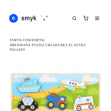
Ś
DARMOWA DOSTAWA OD 199 ZŁ
POLSCY I EUROPEJSCY DYSTRYBUTORZY
14
●
●
●
ESMYK.COM
ESMYK
/
/
DREWNIANE PUZZLE UKŁADANKA XL AUTKA
POJAZDY
WKRÓTCE W SPRZEDAŻY