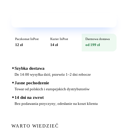
Wkrótce w sprzedaży
Paczkomat InPost
Kurier InPost
Darmowa dostawa
12 zł
14 zł
od 199 zł
✦
Szybka dostawa
Do 14:00 wysyłka dziś; przewóz 1–2 dni robocze
✦
Jasne pochodzenie
Towar od polskich i europejskich dystrybutorów
✦
14 dni na zwrot
Bez podawania przyczyny; odesłanie na koszt klienta
WARTO WIEDZIEĆ