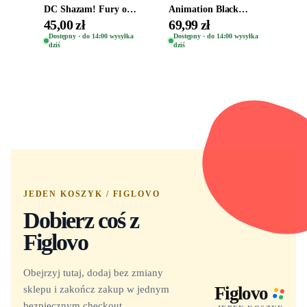
DC Shazam! Fury of
Animation Black
the Gods Vinyl Figure
Clover Vinyl Figure
45,00 zł
69,99 zł
Eugene 1281
Oryginalna Figurka
Dostępny · do 14:00 wysyłka
Dostępny · do 14:00 wysyłka
dziś
dziś
Yuno 1101
JEDEN KOSZYK / FIGLOVO
Dobierz coś z
Figlovo
Obejrzyj tutaj, dodaj bez zmiany
sklepu i zakończ zakup w jednym
Figlovo
bezpiecznym checkout.