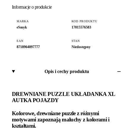
Informacje o produkcie
MARKA
KOD PRODUKTU
eSmyk
17015576583
EAN
STAN
8718964097777
Niedostępny
Opis i cechy produktu
DREWNIANE PUZZLE UKŁADANKA XL
AUTKA POJAZDY
Kolorowe, drewniane puzzle z różnymi
motywami zapoznają maluchy z kolorami i
kształtami.