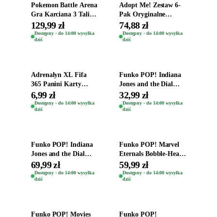
Pokemon Battle Arena
Adopt Me! Zestaw 6-
Gra Karciana 3 Talie
Pak Oryginalne
Oryginal
Figurki Roblox
129,99 zł
74,88 zł
Zwierzęta Tropical
Dostępny · do 14:00 wysyłka
Dostępny · do 14:00 wysyłka
dziś
dziś
Time
Dodaj do koszyka
Dodaj do koszyka
Adrenalyn XL Fifa
Funko POP! Indiana
365 Panini Karty
Jones and the Dial
Piłkarskie Saszetka z
Destiny Bobble-Head
6,99 zł
32,99 zł
Kartami 2026
Helena Shaw 1386
Dostępny · do 14:00 wysyłka
Dostępny · do 14:00 wysyłka
dziś
dziś
Dodaj do koszyka
Dodaj do koszyka
Funko POP! Indiana
Funko POP! Marvel
Jones and the Dial
Eternals Bobble-Head
Destiny Bobble-Head
Oryginalna Figurka
69,99 zł
59,99 zł
Teddy Kumar 1388
Kro 737
Dostępny · do 14:00 wysyłka
Dostępny · do 14:00 wysyłka
dziś
dziś
Dodaj do koszyka
Dodaj do koszyka
Funko POP! Movies
Funko POP!