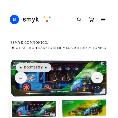
Ś
DARMOWA DOSTAWA OD 199 ZŁ
POLSCY I EUROPEJSCY DYSTRYBUTORZY
14
●
●
●
ESMYK.COM
JONICO
/
/
DUŻY AUTKO TRANSPORTER MEGA AUT 50CM JONICO
★ DOSTĘPNY ★
←
→
1
/
2