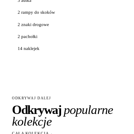
3 autka
2 rampy do skoków
2 znaki drogowe
2 pachołki
14 naklejek
ODKRYWAJ DALEJ
Odkrywaj
popularne
kolekcje
CAŁA KOLEKCJA
→