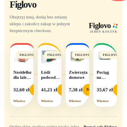
Figlovo
Obejrzyj tutaj, dodaj bez zmiany
sklepu i zakończ zakup w jednym
Figlovo
bezpiecznym checkout.
JEDEN KOSZYK
FIGLOVO
FIGLOVO
FIGLOVO
FIGLOVO
Nosidełko
Łódż
Zwierzęta
Pociąg
dla lalek
podwodna
domowe
na
w
na baterie
baterie
pudełku
światło i
32,60 zł
41,21 zł
7,38 zł
35,67 zł
Podgląd
Podgląd
Podgląd
Podgl
dźwięk
Wkrótce
Wkrótce
Wkrótce
Wkrótce
Osobny sklep, możliwa osobna paczka, jedna