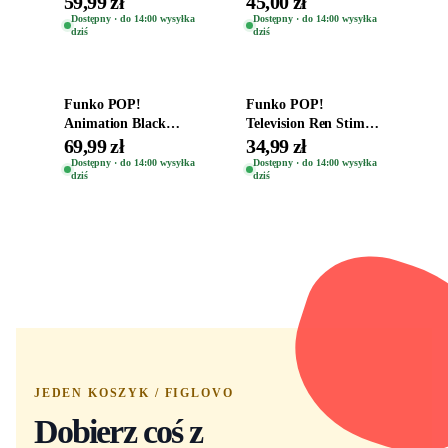
59,99 zł
45,00 zł
Kro 737
Eugene 1281
Dostępny · do 14:00 wysyłka
Dostępny · do 14:00 wysyłka
dziś
dziś
Dodaj do koszyka
Dodaj do koszyka
Funko POP!
Funko POP!
Animation Black
Television Ren Stimpy
Clover Vinyl Figure
Space Madness Ren
69,99 zł
34,99 zł
Oryginalna Figurka
(Special Edition) 1532
Dostępny · do 14:00 wysyłka
Dostępny · do 14:00 wysyłka
dziś
dziś
Yuno 1101
JEDEN KOSZYK / FIGLOVO
Dobierz coś z