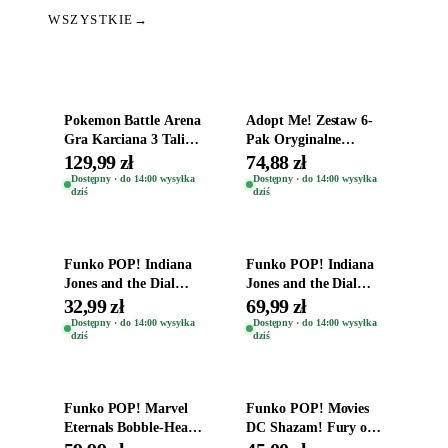
WSZYSTKIE
→
Dodaj do koszyka
Dodaj do koszyka
Pokemon Battle Arena
Adopt Me! Zestaw 6-
Gra Karciana 3 Talie
Pak Oryginalne
Oryginal
Figurki Roblox
129,99 zł
74,88 zł
Zwierzęta Tropical
Dostępny · do 14:00 wysyłka
Dostępny · do 14:00 wysyłka
dziś
dziś
Time
Dodaj do koszyka
Dodaj do koszyka
Funko POP! Indiana
Funko POP! Indiana
Jones and the Dial
Jones and the Dial
Destiny Bobble-Head
Destiny Bobble-Head
32,99 zł
69,99 zł
Helena Shaw 1386
Teddy Kumar 1388
Dostępny · do 14:00 wysyłka
Dostępny · do 14:00 wysyłka
dziś
dziś
Dodaj do koszyka
Dodaj do koszyka
Funko POP! Marvel
Funko POP! Movies
Eternals Bobble-Head
DC Shazam! Fury of
Oryginalna Figurka
the Gods Vinyl Figure