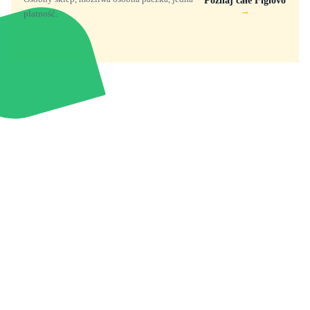
Poznaj całe Figlovo
→
płatność.
Zabawki, figurki i kolekcjonerskie hity z
e
smyk
ulubionych światów. Jeden sklep, przejrzyste
zasady dostawy i produkty od polskich oraz
europejskich dystrybutorów.
Popularne marki
Pomoc
Zakupy
Funko Marvel
Kontakt
Mój koszyk
Funko Disney
Dostawa
Wyszukiwarka