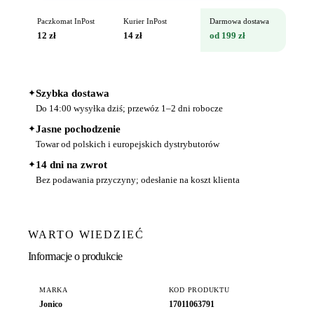
Paczkomat InPost
Kurier InPost
Darmowa dostawa
12 zł
14 zł
od 199 zł
✦
Szybka dostawa
Do 14:00 wysyłka dziś; przewóz 1–2 dni robocze
✦
Jasne pochodzenie
Towar od polskich i europejskich dystrybutorów
✦
14 dni na zwrot
Bez podawania przyczyny; odesłanie na koszt klienta
WARTO WIEDZIEĆ
Informacje o produkcie
MARKA
KOD PRODUKTU
Jonico
17011063791