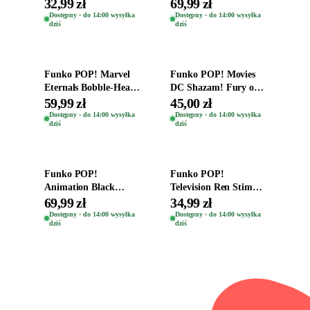
Destiny Bobble-Head
Destiny Bobble-Head
32,99 zł
69,99 zł
Helena Shaw 1386
Teddy Kumar 1388
Dostępny · do 14:00 wysyłka
Dostępny · do 14:00 wysyłka
dziś
dziś
Dodaj do koszyka
Dodaj do koszyka
Funko POP! Marvel
Funko POP! Movies
Eternals Bobble-Head
DC Shazam! Fury of
Oryginalna Figurka
the Gods Vinyl Figure
59,99 zł
45,00 zł
Kro 737
Eugene 1281
Dostępny · do 14:00 wysyłka
Dostępny · do 14:00 wysyłka
dziś
dziś
Dodaj do koszyka
Dodaj do koszyka
Funko POP!
Funko POP!
Animation Black
Television Ren Stimpy
Clover Vinyl Figure
Space Madness Ren
69,99 zł
34,99 zł
Oryginalna Figurka
(Special Edition) 1532
Dostępny · do 14:00 wysyłka
Dostępny · do 14:00 wysyłka
dziś
dziś
Yuno 1101