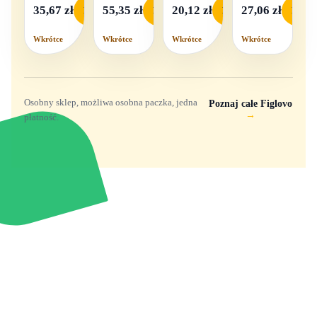
światło i
35,67 zł
55,35 zł
20,12 zł
27,06 zł
Podgląd
Podgląd
Podgląd
Podgl
dźwięk
Wkrótce
Wkrótce
Wkrótce
Wkrótce
Osobny sklep, możliwa osobna paczka, jedna
Poznaj całe Figlovo
→
płatność.
Zabawki, figurki i kolekcjonerskie hity z
e
smyk
ulubionych światów. Jeden sklep, przejrzyste
zasady dostawy i produkty od polskich oraz
europejskich dystrybutorów.