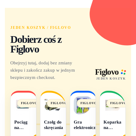
JEDEN KOSZYK / FIGLOVO
Dobierz coś z
Figlovo
Obejrzyj tutaj, dodaj bez zmiany
sklepu i zakończ zakup w jednym
Figlovo
bezpiecznym checkout.
JEDEN KOSZYK
FIGLOVO
FIGLOVO
FIGLOVO
FIGLOVO
Pociąg
Czołg do
Gra
Koparka
na
skręcania
elektroniczna
na
baterie
baterie