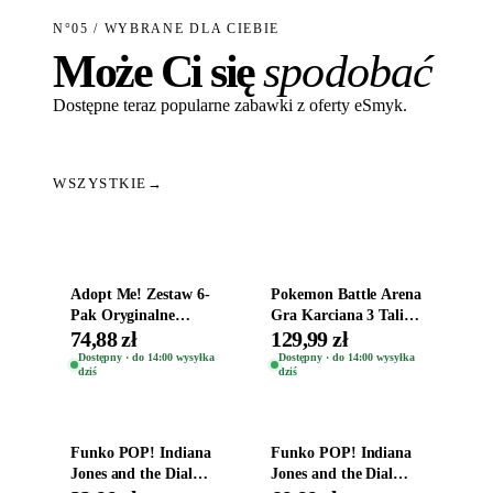
N°05 / WYBRANE DLA CIEBIE
Może Ci się
spodobać
Dostępne teraz popularne zabawki z oferty eSmyk.
WSZYSTKIE
→
Dodaj do koszyka
Dodaj do koszyka
Adopt Me! Zestaw 6-
Pokemon Battle Arena
Pak Oryginalne
Gra Karciana 3 Talie
Figurki Roblox
Oryginal
74,88 zł
129,99 zł
Zwierzęta Tropical
Dostępny · do 14:00 wysyłka
Dostępny · do 14:00 wysyłka
dziś
dziś
Time
Dodaj do koszyka
Dodaj do koszyka
Funko POP! Indiana
Funko POP! Indiana
Jones and the Dial
Jones and the Dial