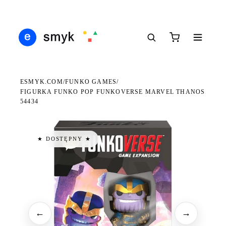
DARMOWA DOSTAWA OD 199 ZŁ
POLSCY I EUROPEJSCY DYSTRYBUTORZY
14 
●
●
●
ESMYK.COM
FUNKO GAMES
/
/
FIGURKA FUNKO POP FUNKOVERSE MARVEL THANOS
54434
★ DOSTĘPNY ★
←
→