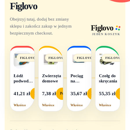
Figlovo
Obejrzyj tutaj, dodaj bez zmiany
sklepu i zakończ zakup w jednym
Figlovo
bezpiecznym checkout.
JEDEN KOSZYK
FIGLOVO
FIGLOVO
FIGLOVO
FIGLOVO
Łódż
Zwierzęta
Pociąg
Czołg do
podwodna
domowe
na
skręcania
na baterie
baterie
światło i
41,21 zł
7,38 zł
35,67 zł
55,35 zł
Podgląd
Podgląd
Podgląd
Podgl
dźwięk
Wkrótce
Wkrótce
Wkrótce
Wkrótce