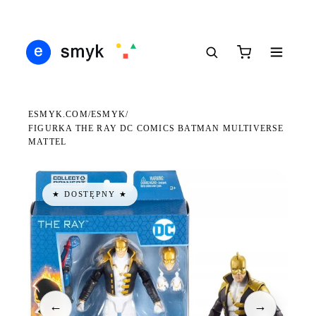
DARMOWA DOSTAWA OD 199 ZŁ
POLSCY I EUROPEJSCY DYSTRYBUTORZY
14 
●
●
●
ESMYK.COM
ESMYK
/
/
FIGURKA THE RAY DC COMICS BATMAN MULTIVERSE
MATTEL
★ DOSTĘPNY ★
←
→