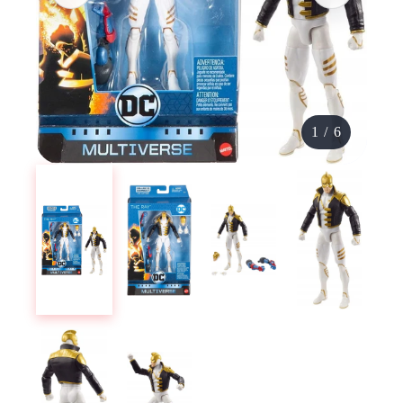
1
/
6