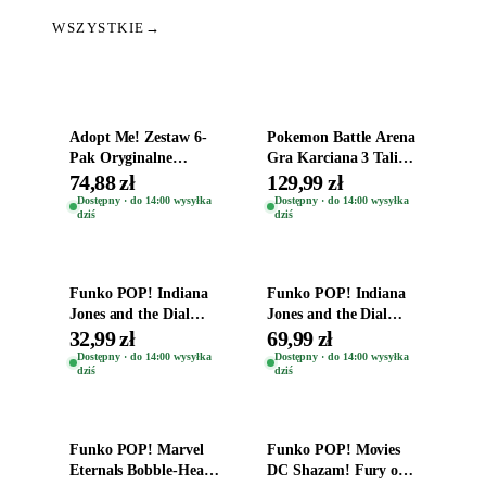
WSZYSTKIE
→
Dodaj do koszyka
Dodaj do koszyka
Adopt Me! Zestaw 6-
Pokemon Battle Arena
Pak Oryginalne
Gra Karciana 3 Talie
Figurki Roblox
Oryginal
74,88 zł
129,99 zł
Zwierzęta Tropical
Dostępny · do 14:00 wysyłka
Dostępny · do 14:00 wysyłka
dziś
dziś
Time
Dodaj do koszyka
Dodaj do koszyka
Funko POP! Indiana
Funko POP! Indiana
Jones and the Dial
Jones and the Dial
Destiny Bobble-Head
Destiny Bobble-Head
32,99 zł
69,99 zł
Helena Shaw 1386
Teddy Kumar 1388
Dostępny · do 14:00 wysyłka
Dostępny · do 14:00 wysyłka
dziś
dziś
Dodaj do koszyka
Dodaj do koszyka
Funko POP! Marvel
Funko POP! Movies
Eternals Bobble-Head
DC Shazam! Fury of