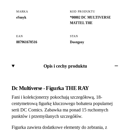
MARKA
KOD PRODUKTU
eSmyk
*00802 DC MULTIVERSE
MATTEL THE
EAN
STAN
887961670516
Dostępny
Opis i cechy produktu
Dc Multiverse - Figurka THE RAY
Fani i kolekcjonerzy pokochają szczegółową, 18-
centymetrową figurkę kluczowego bohatera popularnej
serii DC Comics. Zabawka ma ponad 15 ruchomych
punktów i przemyślanych szczegółów.
Figurka zawiera dodatkowe elementy do zebrania, z