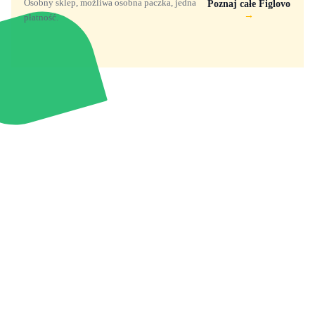
Osobny sklep, możliwa osobna paczka, jedna
Poznaj całe Figlovo
→
płatność.
Zabawki, figurki i kolekcjonerskie hity z
e
smyk
ulubionych światów. Jeden sklep, przejrzyste
zasady dostawy i produkty od polskich oraz
europejskich dystrybutorów.
Popularne marki
Pomoc
Zakupy
Funko Marvel
Kontakt
Mój koszyk
Funko Disney
Dostawa
Wyszukiwarka