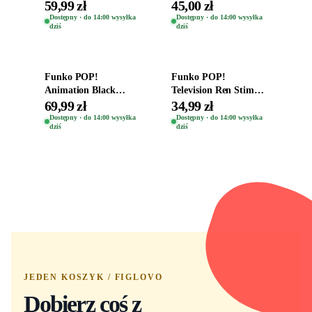
Oryginalna Figurka
the Gods Vinyl Figure
59,99 zł
45,00 zł
Kro 737
Eugene 1281
Dostępny · do 14:00 wysyłka
Dostępny · do 14:00 wysyłka
dziś
dziś
Dodaj do koszyka
Dodaj do koszyka
Funko POP!
Funko POP!
Animation Black
Television Ren Stimpy
Clover Vinyl Figure
Space Madness Ren
69,99 zł
34,99 zł
Oryginalna Figurka
(Special Edition) 1532
Dostępny · do 14:00 wysyłka
Dostępny · do 14:00 wysyłka
dziś
dziś
Yuno 1101
JEDEN KOSZYK / FIGLOVO
Dobierz coś z