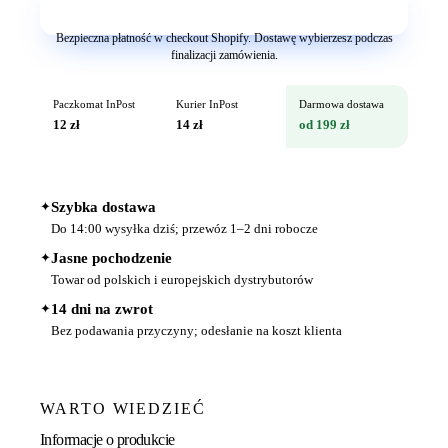
Dodaj do koszyka
Bezpieczna płatność w checkout Shopify. Dostawę wybierzesz podczas
finalizacji zamówienia.
Paczkomat InPost
Kurier InPost
Darmowa dostawa
12 zł
14 zł
od 199 zł
✦
Szybka dostawa
Do 14:00 wysyłka dziś; przewóz 1–2 dni robocze
✦
Jasne pochodzenie
Towar od polskich i europejskich dystrybutorów
✦
14 dni na zwrot
Bez podawania przyczyny; odesłanie na koszt klienta
WARTO WIEDZIEĆ
Informacje o produkcie