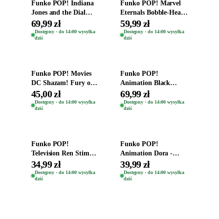
Funko POP! Indiana
Funko POP! Marvel
Jones and the Dial
Eternals Bobble-Head
Destiny Bobble-Head
Oryginalna Figurka
69,99 zł
59,99 zł
Teddy Kumar 1388
Kro 737
Dostępny · do 14:00 wysyłka
Dostępny · do 14:00 wysyłka
dziś
dziś
Dodaj do koszyka
Dodaj do koszyka
Funko POP! Movies
Funko POP!
DC Shazam! Fury of
Animation Black
the Gods Vinyl Figure
Clover Vinyl Figure
45,00 zł
69,99 zł
Eugene 1281
Oryginalna Figurka
Dostępny · do 14:00 wysyłka
Dostępny · do 14:00 wysyłka
dziś
dziś
Yuno 1101
Dodaj do koszyka
Dodaj do koszyka
Funko POP!
Funko POP!
Television Ren Stimpy
Animation Dora -
Space Madness Ren
Vinyl Figure
34,99 zł
39,99 zł
(Special Edition) 1532
Oryginalna Figurka
Dostępny · do 14:00 wysyłka
Dostępny · do 14:00 wysyłka
dziś
dziś
Dora 2003