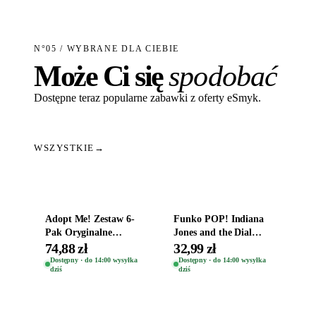
N°05 / WYBRANE DLA CIEBIE
Może Ci się
spodobać
Dostępne teraz popularne zabawki z oferty eSmyk.
WSZYSTKIE
→
Dodaj do koszyka
Dodaj do koszyka
Adopt Me! Zestaw 6-
Funko POP! Indiana
Pak Oryginalne
Jones and the Dial
Figurki Roblox
Destiny Bobble-Head
74,88 zł
32,99 zł
Zwierzęta Tropical
Helena Shaw 1386
Dostępny · do 14:00 wysyłka
Dostępny · do 14:00 wysyłka
dziś
dziś
Time
Dodaj do koszyka
Dodaj do koszyka