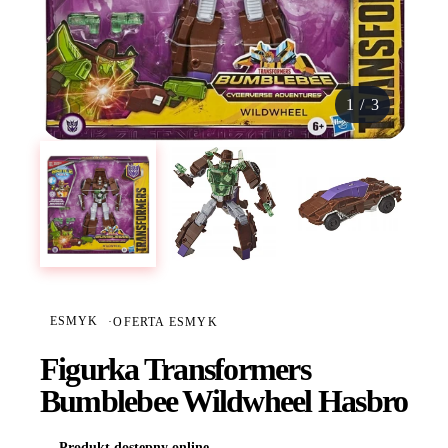
1
/
3
ESMYK
·
OFERTA ESMYK
Figurka Transformers
Bumblebee Wildwheel Hasbro
Produkt dostępny online