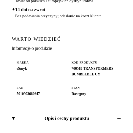
Towar od polskich i europejskich dystrybutorów
✦
14 dni na zwrot
Bez podawania przyczyny; odesłanie na koszt klienta
WARTO WIEDZIEĆ
Informacje o produkcie
MARKA
KOD PRODUKTU
eSmyk
*00519 TRANSFORMERS
BUMBLEBEE CY
EAN
STAN
5010993662647
Dostępny
Opis i cechy produktu