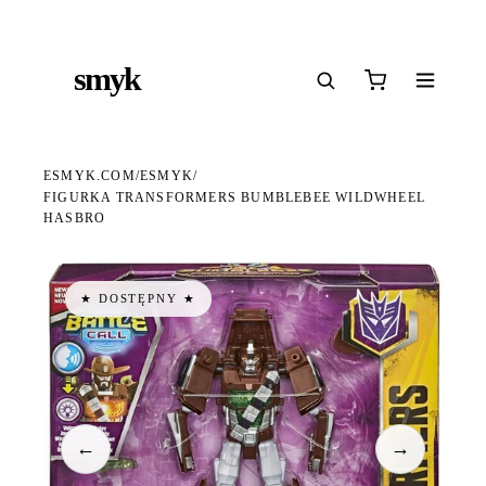
Ś
DARMOWA DOSTAWA OD 199 ZŁ
POLSCY I EUROPEJSCY DYSTRYBUTORZY
14
●
●
●
smyk
e
ESMYK.COM
ESMYK
/
/
FIGURKA TRANSFORMERS BUMBLEBEE WILDWHEEL
HASBRO
★ DOSTĘPNY ★
←
→