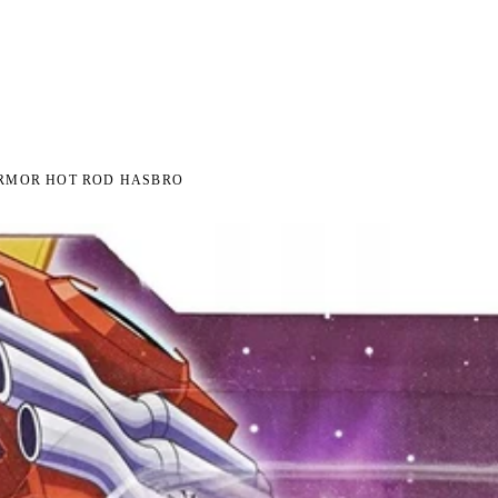
I NA ZWROT
ZAMÓW DO 14:00 — WYSYŁKA DZIŚ
DARMOWA DOSTAWA OD 199 Z
●
●
RMOR HOT ROD HASBRO