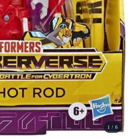
1
/
6