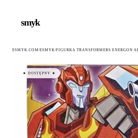
RMOWA DOSTAWA OD 199 ZŁ
POLSCY I EUROPEJSCY DYSTRYBUTORZY
14 DN
●
●
smyk
e
ESMYK.COM
ESMYK
/
/
FIGURKA TRANSFORMERS ENERGON A
★ DOSTĘPNY ★