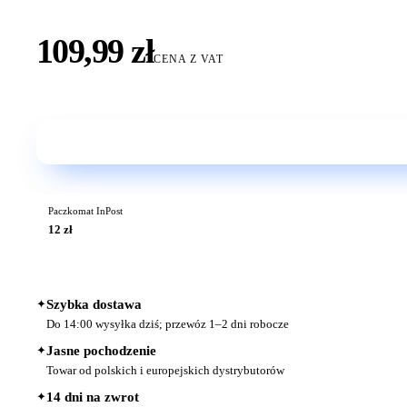
109,99 zł
CENA Z VAT
Paczkomat InPost
12 zł
✦
Szybka dostawa
Do 14:00 wysyłka dziś; przewóz 1–2 dni robocze
✦
Jasne pochodzenie
Towar od polskich i europejskich dystrybutorów
✦
14 dni na zwrot