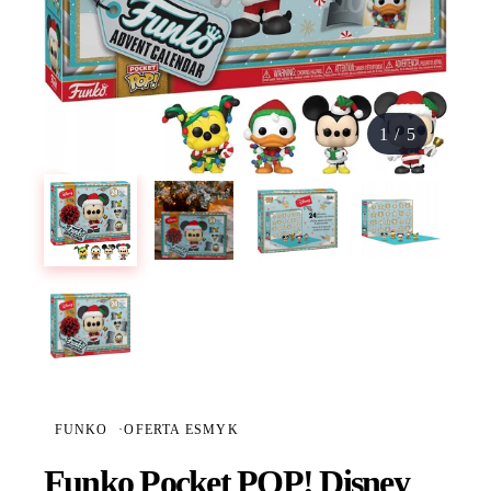
1
/
5
FUNKO
·
OFERTA ESMYK
Funko Pocket POP! Disney