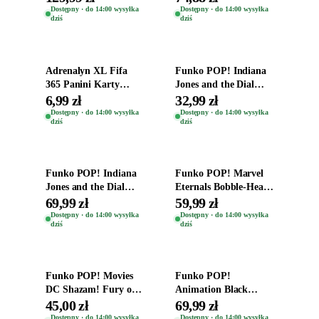
Zwierzęta Tropical
Dostępny · do 14:00 wysyłka
Dostępny · do 14:00 wysyłka
dziś
dziś
Time
Dodaj do koszyka
Dodaj do koszyka
Adrenalyn XL Fifa
Funko POP! Indiana
365 Panini Karty
Jones and the Dial
Piłkarskie Saszetka z
Destiny Bobble-Head
6,99 zł
32,99 zł
Kartami 2026
Helena Shaw 1386
Dostępny · do 14:00 wysyłka
Dostępny · do 14:00 wysyłka
dziś
dziś
Dodaj do koszyka
Dodaj do koszyka
Funko POP! Indiana
Funko POP! Marvel
Jones and the Dial
Eternals Bobble-Head
Destiny Bobble-Head
Oryginalna Figurka
69,99 zł
59,99 zł
Teddy Kumar 1388
Kro 737
Dostępny · do 14:00 wysyłka
Dostępny · do 14:00 wysyłka
dziś
dziś
Dodaj do koszyka
Dodaj do koszyka
Funko POP! Movies
Funko POP!
DC Shazam! Fury of
Animation Black
the Gods Vinyl Figure
Clover Vinyl Figure
45,00 zł
69,99 zł
Eugene 1281
Oryginalna Figurka
Dostępny · do 14:00 wysyłka
Dostępny · do 14:00 wysyłka