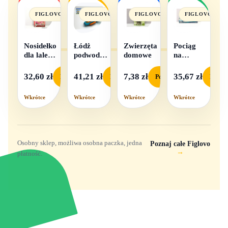
FIGLOVO
FIGLOVO
FIGLOVO
FIGLOVO
Nosidełko
Łódż
Zwierzęta
Pociąg
dla lalek
podwodna
domowe
na
w
na baterie
baterie
pudełku
światło i
32,60 zł
41,21 zł
7,38 zł
35,67 zł
Podgląd
Podgląd
Podgląd
Podgl
dźwięk
Wkrótce
Wkrótce
Wkrótce
Wkrótce
Osobny sklep, możliwa osobna paczka, jedna
Poznaj całe Figlovo
→
płatność.
Zabawki, figurki i kolekcjonerskie hity z