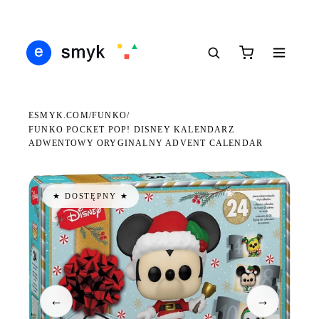
DARMOWA DOSTAWA OD 199 ZŁ
POLSCY I EUROPEJSCY DYSTRYBUTORZY
14 
●
●
●
ESMYK.COM
FUNKO
/
/
FUNKO POCKET POP! DISNEY KALENDARZ
ADWENTOWY ORYGINALNY ADVENT CALENDAR
★ DOSTĘPNY ★
←
→