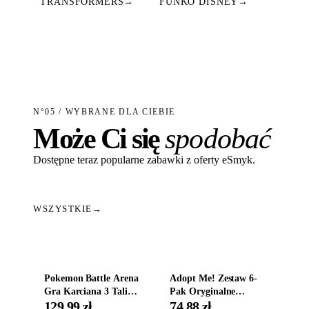
TRANSFORMERS
→
FUNKO DISNEY
→
N°05 / WYBRANE DLA CIEBIE
Może Ci się
spodobać
Dostępne teraz popularne zabawki z oferty eSmyk.
WSZYSTKIE
→
Dodaj do koszyka
Dodaj do koszyka
Pokemon Battle Arena
Adopt Me! Zestaw 6-
Gra Karciana 3 Talie
Pak Oryginalne
Oryginal
Figurki Roblox
129,99 zł
74,88 zł