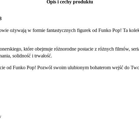
Opis i cechy produktu
8
owie ożywają w formie fantastycznych figurek od Funko Pop! Ta kolek
onerskiego, które obejmuje różnorodne postacie z różnych filmów, se
nia, solidność i trwałość.
stacie od Funko Pop! Pozwól swoim ulubionym bohaterom wejść do Two
w