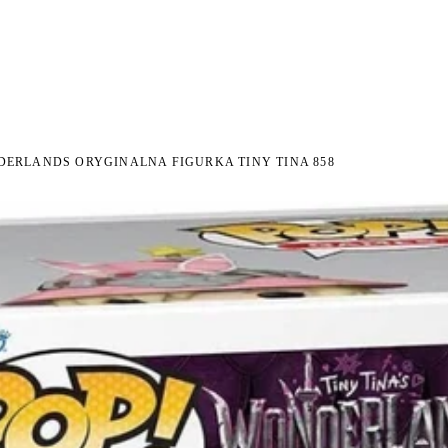
I NA ZWROT
ZAMÓW DO 14:00 — WYSYŁKA DZIŚ
DARMOWA DOSTAWA OD 199 
●
●
DERLANDS ORYGINALNA FIGURKA TINY TINA 858