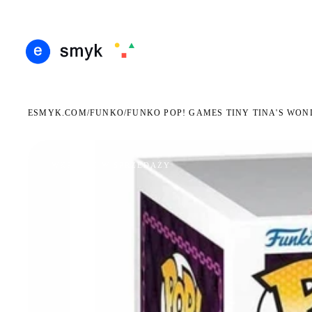
ARMOWA DOSTAWA OD 199 ZŁ
POLSCY I EUROPEJSCY DYSTRYBUTORZY
14 DN
●
●
ESMYK.COM
FUNKO
/
/
FUNKO POP! GAMES TINY TINA'S WON
WKRÓTCE W SPRZEDAŻY