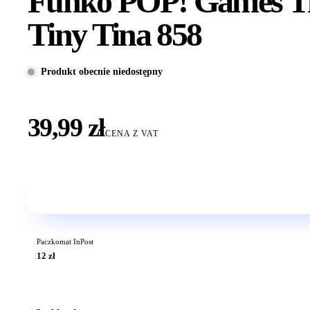
Funko POP! Games Ti
Tiny Tina 858
Produkt obecnie niedostępny
39,99 zł
CENA Z VAT
Paczkomat InPost
12 zł