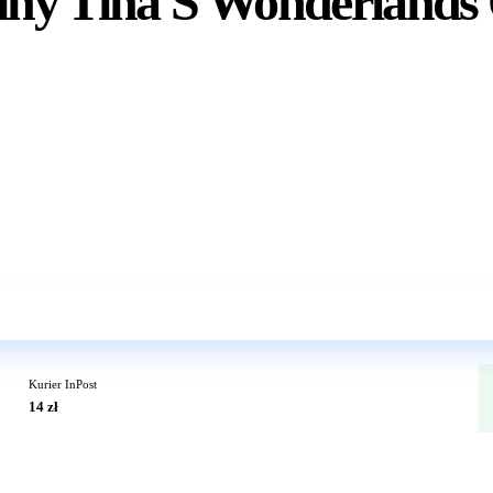
ny Tina'S Wonderlands 
Wkrótce w sprzedaży
Kurier InPost
14 zł