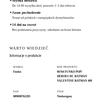
✦
Szybka dostawa
Do 14:00 wysyłka dziś; przewóz 1–2 dni robocze
✦
Jasne pochodzenie
Towar od polskich i europejskich dystrybutorów
✦
14 dni na zwrot
Bez podawania przyczyny; odesłanie na koszt klienta
WARTO WIEDZIEĆ
Informacje o produkcie
MARKA
KOD PRODUKTU
Funko
06764 FUNKO POP!
HEROES DC BATMAN
VALENTINE BATMAN 489
EAN
STAN
889698762205
Niedostępny