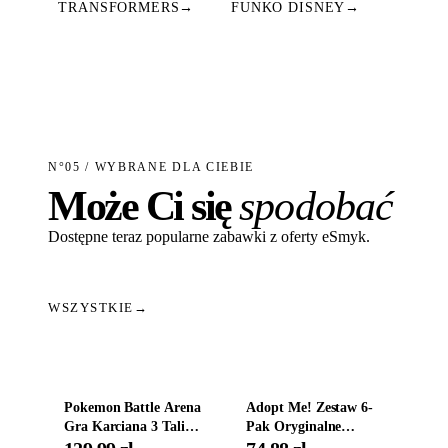
TRANSFORMERS
→
FUNKO DISNEY
→
N°05 / WYBRANE DLA CIEBIE
Może Ci się
spodobać
Dostępne teraz popularne zabawki z oferty eSmyk.
WSZYSTKIE
→
Dodaj do koszyka
Dodaj do koszyka
Pokemon Battle Arena
Adopt Me! Zestaw 6-
Gra Karciana 3 Talie
Pak Oryginalne
Oryginal
Figurki Roblox