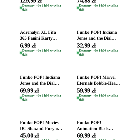
129,99 zł
74,88 zł
Zwierzęta Tropical
Dostępny · do 14:00 wysyłka
Dostępny · do 14:00 wysyłka
dziś
dziś
Time
Dodaj do koszyka
Dodaj do koszyka
Adrenalyn XL Fifa
Funko POP! Indiana
365 Panini Karty
Jones and the Dial
Piłkarskie Saszetka z
Destiny Bobble-Head
6,99 zł
32,99 zł
Kartami 2026
Helena Shaw 1386
Dostępny · do 14:00 wysyłka
Dostępny · do 14:00 wysyłka
dziś
dziś
Dodaj do koszyka
Dodaj do koszyka
Funko POP! Indiana
Funko POP! Marvel
Jones and the Dial
Eternals Bobble-Head
Destiny Bobble-Head
Oryginalna Figurka
69,99 zł
59,99 zł
Teddy Kumar 1388
Kro 737
Dostępny · do 14:00 wysyłka
Dostępny · do 14:00 wysyłka
dziś
dziś
Dodaj do koszyka
Dodaj do koszyka
Funko POP! Movies
Funko POP!
DC Shazam! Fury of
Animation Black
the Gods Vinyl Figure
Clover Vinyl Figure
45,00 zł
69,99 zł