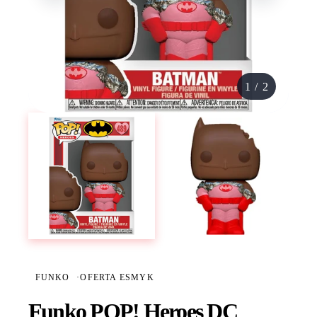
1
/
2
FUNKO
·
OFERTA ESMYK
Funko POP! Heroes DC