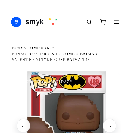
DARMOWA DOSTAWA OD 199 ZŁ
POLSCY I EUROPEJSCY DYSTRYBUTORZY
14 
●
●
●
ESMYK.COM
FUNKO
/
/
FUNKO POP! HEROES DC COMICS BATMAN
VALENTINE VINYL FIGURE BATMAN 489
WKRÓTCE W SPRZEDAŻY
←
→