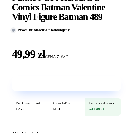
Comics Batman Valentine
Vinyl Figure Batman 489
Produkt obecnie niedostępny
49,99 zł
CENA Z VAT
Wkrótce w sprzedaży
Paczkomat InPost
Kurier InPost
Darmowa dostawa
12 zł
14 zł
od 199 zł