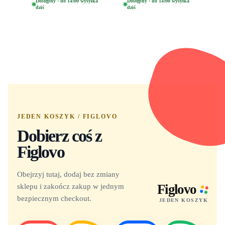
Eugene 1281
Oryginalna Figurka
Dostępny · do 14:00 wysyłka
Dostępny · do 14:00 wysyłka
dziś
dziś
Yuno 1101
JEDEN KOSZYK / FIGLOVO
Dobierz coś z
Figlovo
Obejrzyj tutaj, dodaj bez zmiany
sklepu i zakończ zakup w jednym
Figlovo
bezpiecznym checkout.
JEDEN KOSZYK