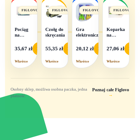
FIGLOVO
FIGLOVO
FIGLOVO
FIGLOVO
Pociąg
Czołg do
Gra
Koparka
na
skręcania
elektroniczna
na
baterie
baterie
światło i
35,67 zł
55,35 zł
20,12 zł
27,06 zł
Podgląd
Podgląd
Podgląd
Podgl
dźwięk
Wkrótce
Wkrótce
Wkrótce
Wkrótce
Osobny sklep, możliwa osobna paczka, jedna
Poznaj całe Figlovo
→
płatność.