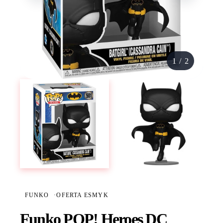
1
/
2
FUNKO
·
OFERTA ESMYK
Funko POP! Heroes DC