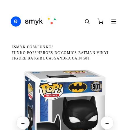
Ś
DARMOWA DOSTAWA OD 199 ZŁ
POLSCY I EUROPEJSCY DYSTRYBUTORZY
14
●
●
●
ESMYK.COM
FUNKO
/
/
FUNKO POP! HEROES DC COMICS BATMAN VINYL
FIGURE BATGIRL CASSANDRA CAIN 501
WKRÓTCE W SPRZEDAŻY
←
→