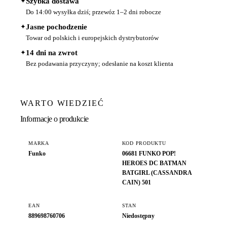
✦
Szybka dostawa
Do 14:00 wysyłka dziś; przewóz 1–2 dni robocze
✦
Jasne pochodzenie
Towar od polskich i europejskich dystrybutorów
✦
14 dni na zwrot
Bez podawania przyczyny; odesłanie na koszt klienta
WARTO WIEDZIEĆ
Informacje o produkcie
MARKA
KOD PRODUKTU
Funko
06681 FUNKO POP!
HEROES DC BATMAN
BATGIRL (CASSANDRA
CAIN) 501
EAN
STAN
889698760706
Niedostępny