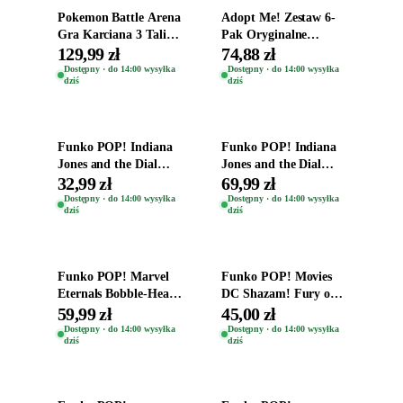
Pokemon Battle Arena
Adopt Me! Zestaw 6-
Gra Karciana 3 Talie
Pak Oryginalne
Oryginal
Figurki Roblox
129,99 zł
74,88 zł
Zwierzęta Tropical
Dostępny · do 14:00 wysyłka
Dostępny · do 14:00 wysyłka
dziś
dziś
Time
Dodaj do koszyka
Dodaj do koszyka
Funko POP! Indiana
Funko POP! Indiana
Jones and the Dial
Jones and the Dial
Destiny Bobble-Head
Destiny Bobble-Head
32,99 zł
69,99 zł
Helena Shaw 1386
Teddy Kumar 1388
Dostępny · do 14:00 wysyłka
Dostępny · do 14:00 wysyłka
dziś
dziś
Dodaj do koszyka
Dodaj do koszyka
Funko POP! Marvel
Funko POP! Movies
Eternals Bobble-Head
DC Shazam! Fury of
Oryginalna Figurka
the Gods Vinyl Figure
59,99 zł
45,00 zł
Kro 737
Eugene 1281
Dostępny · do 14:00 wysyłka
Dostępny · do 14:00 wysyłka
dziś
dziś
Dodaj do koszyka
Dodaj do koszyka