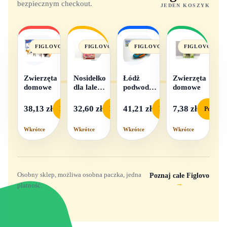
bezpiecznym checkout.
JEDEN KOSZYK
FIGLOVO
FIGLOVO
FIGLOVO
FIGLOVO
Zwierzęta
Nosidełko
Łódż
Zwierzęta
domowe
dla lalek
podwodna
domowe
w
na baterie
pudełku
38,13 zł
32,60 zł
41,21 zł
7,38 zł
Podgląd
Podgląd
Podgląd
Podgląd
Wkrótce
Wkrótce
Wkrótce
Wkrótce
Osobny sklep, możliwa osobna paczka, jedna
Poznaj całe Figlovo
→
płatność.