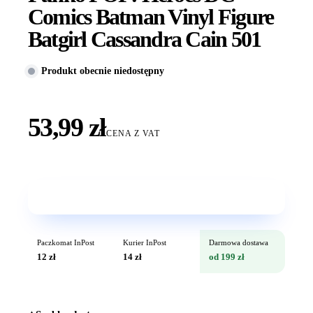
Comics Batman Vinyl Figure
Batgirl Cassandra Cain 501
Produkt obecnie niedostępny
53,99 zł
CENA Z VAT
Wkrótce w sprzedaży
Paczkomat InPost
Kurier InPost
Darmowa dostawa
12 zł
14 zł
od 199 zł