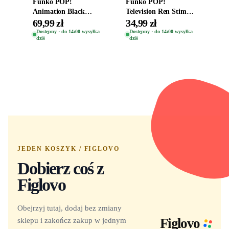
Funko POP!
Funko POP!
Animation Black
Television Ren Stimpy
Clover Vinyl Figure
Space Madness Ren
69,99 zł
34,99 zł
Oryginalna Figurka
(Special Edition) 1532
Dostępny · do 14:00 wysyłka
Dostępny · do 14:00 wysyłka
dziś
dziś
Yuno 1101
JEDEN KOSZYK / FIGLOVO
Dobierz coś z
Figlovo
Obejrzyj tutaj, dodaj bez zmiany
sklepu i zakończ zakup w jednym
Figlovo