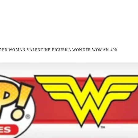
I NA ZWROT
ZAMÓW DO 14:00 — WYSYŁKA DZIŚ
DARMOWA DOSTAWA OD 199 
●
●
NDER WOMAN VALENTINE FIGURKA WONDER WOMAN 490