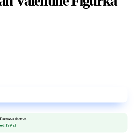
 Valentine Figurka
Darmowa dostawa
od 199 zł