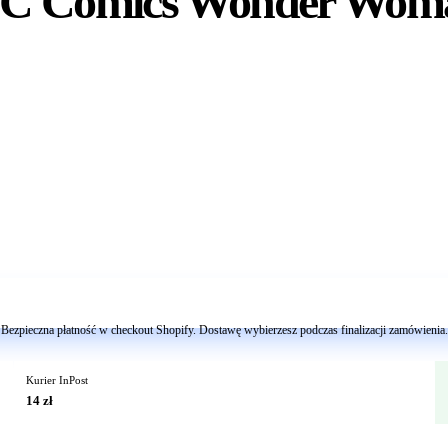
C Comics Wonder Woman
Dodaj do koszyka
Bezpieczna płatność w checkout Shopify. Dostawę wybierzesz podczas finalizacji zamówienia.
Kurier InPost
14 zł