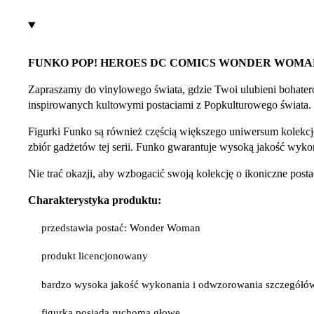
FUNKO POP! HEROES DC COMICS WONDER WOMA
Zapraszamy do vinylowego świata, gdzie Twoi ulubieni bohater
inspirowanych kultowymi postaciami z Popkulturowego świata.
Figurki Funko są również częścią większego uniwersum kolekcj
zbiór gadżetów tej serii. Funko gwarantuje wysoką jakość wykona
Nie trać okazji, aby wzbogacić swoją kolekcję o ikoniczne po
Charakterystyka produktu:
przedstawia postać: Wonder Woman
produkt licencjonowany
bardzo wysoka jakość wykonania i odwzorowania szczegółó
figurka posiada ruchomą głowę