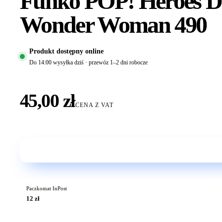
Funko POP! Heroes D
Wonder Woman 490
Produkt dostępny online
Do 14:00 wysyłka dziś · przewóz 1–2 dni robocze
45,00 zł
CENA Z VAT
Paczkomat InPost
12 zł