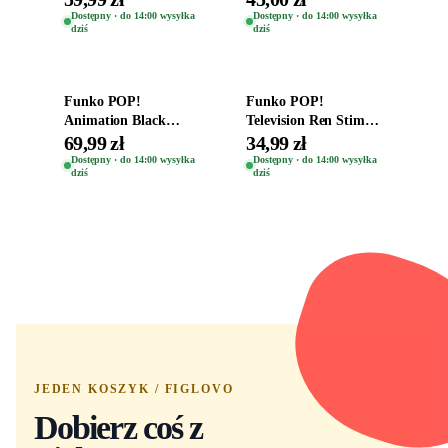
Kro 737
Eugene 1281
Dostępny · do 14:00 wysyłka
Dostępny · do 14:00 wysyłka
dziś
dziś
Dodaj do koszyka
Dodaj do koszyka
Funko POP!
Funko POP!
Animation Black
Television Ren Stimpy
Clover Vinyl Figure
Space Madness Ren
69,99 zł
34,99 zł
Oryginalna Figurka
(Special Edition) 1532
Dostępny · do 14:00 wysyłka
Dostępny · do 14:00 wysyłka
dziś
dziś
Yuno 1101
JEDEN KOSZYK / FIGLOVO
Dobierz coś z