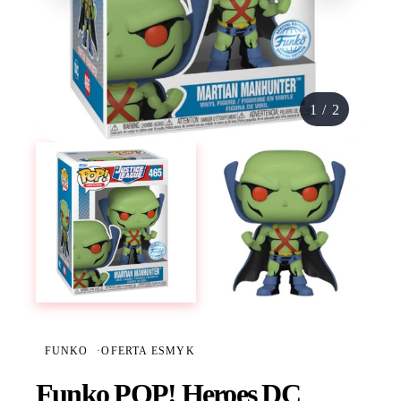
1
/
2
FUNKO
·
OFERTA ESMYK
Funko POP! Heroes DC