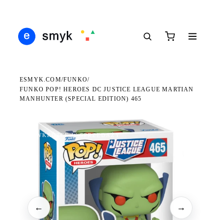
DARMOWA DOSTAWA OD 199 ZŁ
POLSCY I EUROPEJSCY DYSTRYBUTORZY
14 
●
●
●
ESMYK.COM
FUNKO
/
/
FUNKO POP! HEROES DC JUSTICE LEAGUE MARTIAN
MANHUNTER (SPECIAL EDITION) 465
WKRÓTCE W SPRZEDAŻY
←
→