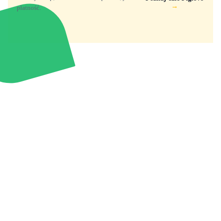
→
płatność.
Zabawki, figurki i kolekcjonerskie hity z
e
smyk
ulubionych światów. Jeden sklep, przejrzyste
zasady dostawy i produkty od polskich oraz
europejskich dystrybutorów.
Popularne marki
Pomoc
Zakupy
Funko Marvel
Kontakt
Mój koszyk
Funko Disney
Dostawa
Wyszukiwarka