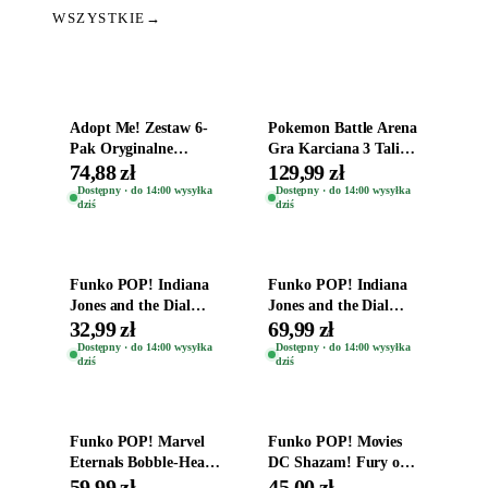
WSZYSTKIE
→
Dodaj do koszyka
Dodaj do koszyka
Adopt Me! Zestaw 6-
Pokemon Battle Arena
Pak Oryginalne
Gra Karciana 3 Talie
Figurki Roblox
Oryginal
74,88 zł
129,99 zł
Zwierzęta Tropical
Dostępny · do 14:00 wysyłka
Dostępny · do 14:00 wysyłka
dziś
dziś
Time
Dodaj do koszyka
Dodaj do koszyka
Funko POP! Indiana
Funko POP! Indiana
Jones and the Dial
Jones and the Dial
Destiny Bobble-Head
Destiny Bobble-Head
32,99 zł
69,99 zł
Helena Shaw 1386
Teddy Kumar 1388
Dostępny · do 14:00 wysyłka
Dostępny · do 14:00 wysyłka
dziś
dziś
Dodaj do koszyka
Dodaj do koszyka
Funko POP! Marvel
Funko POP! Movies
Eternals Bobble-Head
DC Shazam! Fury of
Oryginalna Figurka
the Gods Vinyl Figure
59,99 zł
45,00 zł