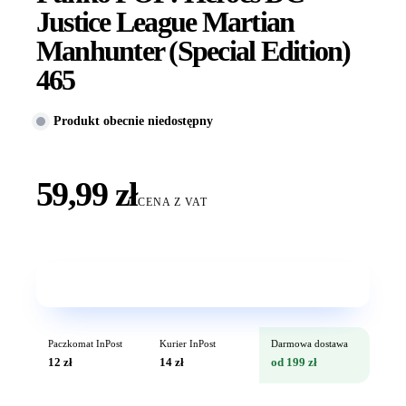
Justice League Martian
Manhunter (Special Edition)
465
Produkt obecnie niedostępny
59,99 zł
CENA Z VAT
Wkrótce w sprzedaży
Paczkomat InPost
Kurier InPost
Darmowa dostawa
12 zł
14 zł
od 199 zł