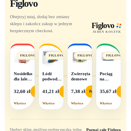
Figlovo
Obejrzyj tutaj, dodaj bez zmiany
sklepu i zakończ zakup w jednym
Figlovo
bezpiecznym checkout.
JEDEN KOSZYK
FIGLOVO
FIGLOVO
FIGLOVO
FIGLOVO
Nosidełko
Łódż
Zwierzęta
Pociąg
dla lalek
podwodna
domowe
na
w
na baterie
baterie
pudełku
światło i
32,60 zł
41,21 zł
7,38 zł
35,67 zł
Podgląd
Podgląd
Podgląd
Podgl
dźwięk
Wkrótce
Wkrótce
Wkrótce
Wkrótce
Osobny sklep, możliwa osobna paczka, jedna
Poznaj całe Figlovo