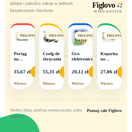
sklepu i zakończ zakup w jednym
Figlovo
bezpiecznym checkout.
JEDEN KOSZYK
FIGLOVO
FIGLOVO
FIGLOVO
FIGLOVO
Pociąg
Czołg do
Gra
Koparka
na
skręcania
elektroniczna
na
baterie
baterie
światło i
35,67 zł
55,35 zł
20,12 zł
27,06 zł
Podgląd
Podgląd
Podgląd
Podgl
dźwięk
Wkrótce
Wkrótce
Wkrótce
Wkrótce
Osobny sklep, możliwa osobna paczka, jedna
Poznaj całe Figlovo
→
płatność.