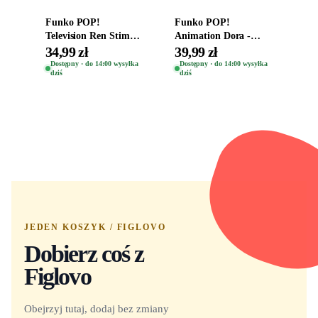
Funko POP!
Funko POP!
Television Ren Stimpy
Animation Dora -
Space Madness Ren
Vinyl Figure
34,99 zł
39,99 zł
(Special Edition) 1532
Oryginalna Figurka
Dostępny · do 14:00 wysyłka
Dostępny · do 14:00 wysyłka
dziś
dziś
Dora 2003
JEDEN KOSZYK / FIGLOVO
Dobierz coś z
Figlovo
Obejrzyj tutaj, dodaj bez zmiany