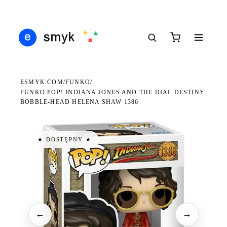
DARMOWA DOSTAWA OD 199 ZŁ
POLSCY I EUROPEJSCY DYSTRYBUTORZY
14 
●
●
●
ESMYK.COM
FUNKO
/
/
FUNKO POP! INDIANA JONES AND THE DIAL DESTINY
BOBBLE-HEAD HELENA SHAW 1386
★ DOSTĘPNY ★
←
→