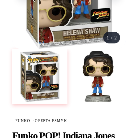
1
/
2
FUNKO
·
OFERTA ESMYK
Funko POP! Indiana Jones