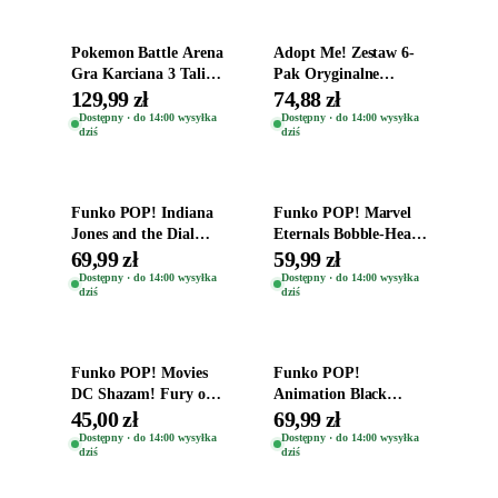
Pokemon Battle Arena
Adopt Me! Zestaw 6-
Gra Karciana 3 Talie
Pak Oryginalne
Oryginal
Figurki Roblox
129,99 zł
74,88 zł
Zwierzęta Tropical
Dostępny · do 14:00 wysyłka
Dostępny · do 14:00 wysyłka
dziś
dziś
Time
Dodaj do koszyka
Dodaj do koszyka
Funko POP! Indiana
Funko POP! Marvel
Jones and the Dial
Eternals Bobble-Head
Destiny Bobble-Head
Oryginalna Figurka
69,99 zł
59,99 zł
Teddy Kumar 1388
Kro 737
Dostępny · do 14:00 wysyłka
Dostępny · do 14:00 wysyłka
dziś
dziś
Dodaj do koszyka
Dodaj do koszyka
Funko POP! Movies
Funko POP!
DC Shazam! Fury of
Animation Black
the Gods Vinyl Figure
Clover Vinyl Figure
45,00 zł
69,99 zł
Eugene 1281
Oryginalna Figurka
Dostępny · do 14:00 wysyłka
Dostępny · do 14:00 wysyłka
dziś
dziś
Yuno 1101
Dodaj do koszyka
Dodaj do koszyka