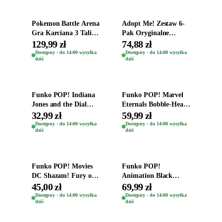
Pokemon Battle Arena
Adopt Me! Zestaw 6-
Gra Karciana 3 Talie
Pak Oryginalne
Oryginal
Figurki Roblox
129,99 zł
74,88 zł
Zwierzęta Tropical
Dostępny · do 14:00 wysyłka
Dostępny · do 14:00 wysyłka
dziś
dziś
Time
Dodaj do koszyka
Dodaj do koszyka
Funko POP! Indiana
Funko POP! Marvel
Jones and the Dial
Eternals Bobble-Head
Destiny Bobble-Head
Oryginalna Figurka
32,99 zł
59,99 zł
Helena Shaw 1386
Kro 737
Dostępny · do 14:00 wysyłka
Dostępny · do 14:00 wysyłka
dziś
dziś
Dodaj do koszyka
Dodaj do koszyka
Funko POP! Movies
Funko POP!
DC Shazam! Fury of
Animation Black
the Gods Vinyl Figure
Clover Vinyl Figure
45,00 zł
69,99 zł
Eugene 1281
Oryginalna Figurka
Dostępny · do 14:00 wysyłka
Dostępny · do 14:00 wysyłka
dziś
dziś
Yuno 1101
Dodaj do koszyka
Dodaj do koszyka