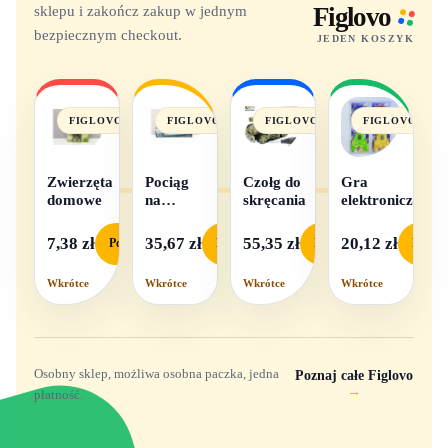
sklepu i zakończ zakup w jednym
Figlovo
bezpiecznym checkout.
JEDEN KOSZYK
FIGLOVO
FIGLOVO
FIGLOVO
FIGLOVO
Zwierzęta
Pociąg
Czołg do
Gra
domowe
na
skręcania
elektroniczna
baterie
światło i
7,38 zł
35,67 zł
55,35 zł
20,12 zł
Podgląd
Podgląd
Podgląd
Podgl
dźwięk
Wkrótce
Wkrótce
Wkrótce
Wkrótce
Osobny sklep, możliwa osobna paczka, jedna
Poznaj całe Figlovo
→
płatność.