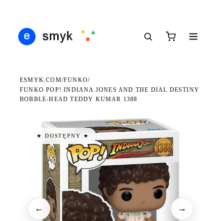
DARMOWA DOSTAWA OD 199 ZŁ
POLSCY I EUROPEJSCY DYSTRYBUTORZY
14 
●
●
●
ESMYK.COM
FUNKO
/
/
FUNKO POP! INDIANA JONES AND THE DIAL DESTINY
BOBBLE-HEAD TEDDY KUMAR 1388
★ DOSTĘPNY ★
←
→