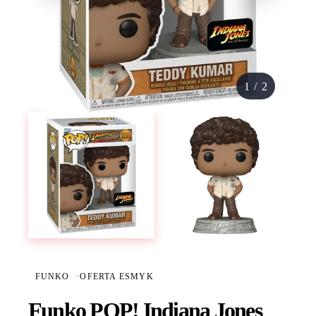
1
/
2
FUNKO
·
OFERTA ESMYK
Funko POP! Indiana Jones