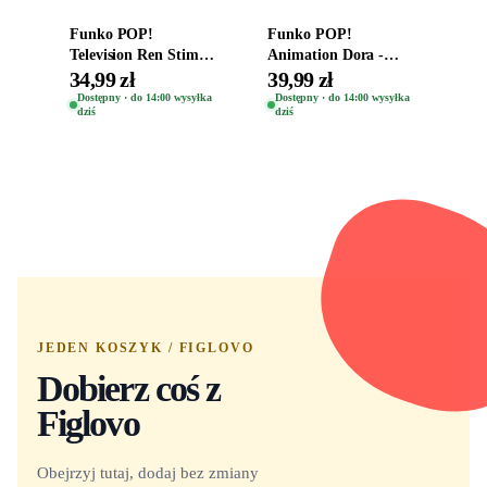
Funko POP!
Funko POP!
Television Ren Stimpy
Animation Dora -
Space Madness Ren
Vinyl Figure
34,99 zł
39,99 zł
(Special Edition) 1532
Oryginalna Figurka
Dostępny · do 14:00 wysyłka
Dostępny · do 14:00 wysyłka
dziś
dziś
Dora 2003
JEDEN KOSZYK / FIGLOVO
Dobierz coś z
Figlovo
Obejrzyj tutaj, dodaj bez zmiany