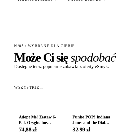
N°05 / WYBRANE DLA CIEBIE
Może Ci się
spodobać
Dostępne teraz popularne zabawki z oferty eSmyk.
WSZYSTKIE
→
Dodaj do koszyka
Dodaj do koszyka
Adopt Me! Zestaw 6-
Funko POP! Indiana
Pak Oryginalne
Jones and the Dial
Figurki Roblox
Destiny Bobble-Head
74,88 zł
32,99 zł