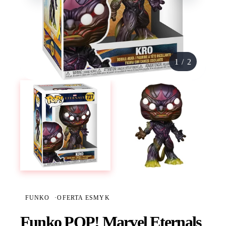
1
/
2
FUNKO
·
OFERTA ESMYK
Funko POP! Marvel Eternals