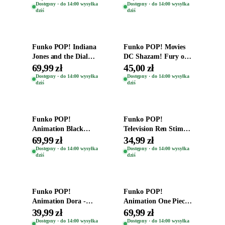
Zwierzęta Tropical
Helena Shaw 1386
Dostępny · do 14:00 wysyłka
Dostępny · do 14:00 wysyłka
dziś
dziś
Time
Dodaj do koszyka
Dodaj do koszyka
Funko POP! Indiana
Funko POP! Movies
Jones and the Dial
DC Shazam! Fury of
Destiny Bobble-Head
the Gods Vinyl Figure
69,99 zł
45,00 zł
Teddy Kumar 1388
Eugene 1281
Dostępny · do 14:00 wysyłka
Dostępny · do 14:00 wysyłka
dziś
dziś
Dodaj do koszyka
Dodaj do koszyka
Funko POP!
Funko POP!
Animation Black
Television Ren Stimpy
Clover Vinyl Figure
Space Madness Ren
69,99 zł
34,99 zł
Oryginalna Figurka
(Special Edition) 1532
Dostępny · do 14:00 wysyłka
Dostępny · do 14:00 wysyłka
dziś
dziś
Yuno 1101
Dodaj do koszyka
Dodaj do koszyka
Funko POP!
Funko POP!
Animation Dora -
Animation One Piece
Vinyl Figure
Vinyl Figure Figurka
39,99 zł
69,99 zł
Oryginalna Figurka
Roronoa Zoro 1775
Dostępny · do 14:00 wysyłka
Dostępny · do 14:00 wysyłka