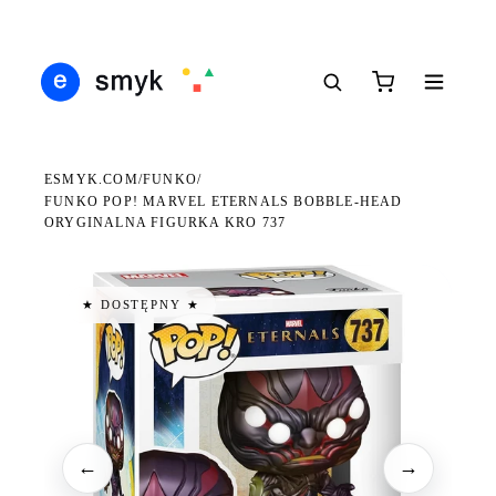
Ś
DARMOWA DOSTAWA OD 199 ZŁ
POLSCY I EUROPEJSCY DYSTRYBUTORZY
14
●
●
●
ESMYK.COM
FUNKO
/
/
FUNKO POP! MARVEL ETERNALS BOBBLE-HEAD
ORYGINALNA FIGURKA KRO 737
★ DOSTĘPNY ★
←
→